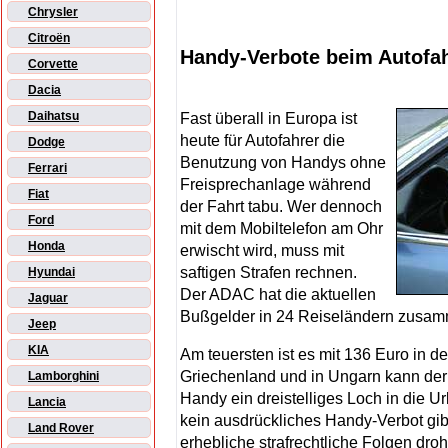
Chrysler
Citroën
Handy-Verbote beim Autofah
Corvette
Dacia
Daihatsu
Fast überall in Europa ist
heute für Autofahrer die
Dodge
Benutzung von Handys ohne
Ferrari
Freisprechanlage während
Fiat
der Fahrt tabu. Wer dennoch
Ford
mit dem Mobiltelefon am Ohr
Honda
erwischt wird, muss mit
saftigen Strafen rechnen.
Hyundai
Der ADAC hat die aktuellen
Jaguar
Bußgelder in 24 Reiseländern zusamm
Jeep
KIA
Am teuersten ist es mit 136 Euro in d
Griechenland und in Ungarn kann d
Lamborghini
Handy ein dreistelliges Loch in die U
Lancia
kein ausdrückliches Handy-Verbot gi
Land Rover
erhebliche strafrechtliche Folgen dro