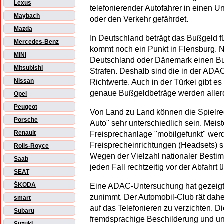
Lexus
telefonierender Autofahrer in einen Unf
Maybach
oder den Verkehr gefährdet.
Mazda
In Deutschland beträgt das Bußgeld 
Mercedes-Benz
kommt noch ein Punkt in Flensburg. 
MINI
Deutschland oder Dänemark einen Bu
Mitsubishi
Strafen. Deshalb sind die in der AD
Nissan
Richtwerte. Auch in der Türkei gibt e
genaue Bußgeldbeträge werden allerdin
Opel
Peugeot
Von Land zu Land können die Spielre
Porsche
Auto" sehr unterschiedlich sein. Meist
Renault
Freisprechanlage "mobilgefunkt" werd
Freisprecheinrichtungen (Headsets) s
Rolls-Royce
Wegen der Vielzahl nationaler Besti
Saab
jeden Fall rechtzeitig vor der Abfahrt
SEAT
ŠKODA
Eine ADAC-Untersuchung hat gezeigt, 
zunimmt. Der Automobil-Club rät dahe
smart
auf das Telefonieren zu verzichten. D
Subaru
fremdsprachige Beschilderung und un