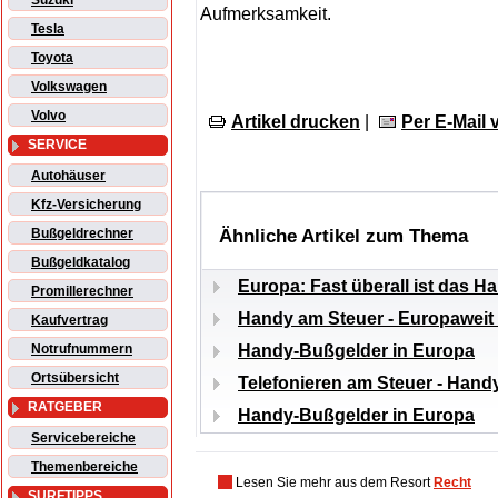
Suzuki
Aufmerksamkeit.
Tesla
Toyota
Volkswagen
Volvo
Artikel drucken
|
Per E-Mail
SERVICE
Autohäuser
Kfz-Versicherung
Ähnliche Artikel zum Thema
Bußgeldrechner
Bußgeldkatalog
Europa: Fast überall ist das 
Promillerechner
Handy am Steuer - Europaweit 
Kaufvertrag
Handy-Bußgelder in Europa
Notrufnummern
Ortsübersicht
Telefonieren am Steuer - Hand
RATGEBER
Handy-Bußgelder in Europa
Servicebereiche
Themenbereiche
Lesen Sie mehr aus dem Resort
Recht
SURFTIPPS