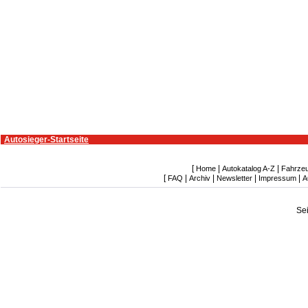
Autosieger-Startseite
[
|
|
Home
Autokatalog A-Z
Fahrze
[
|
|
|
|
FAQ
Archiv
Newsletter
Impressum
A
Se