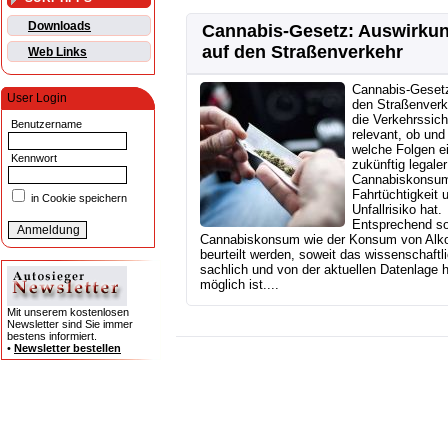
Downloads
Cannabis-Gesetz: Auswirku
auf den Straßenverkehr
Web Links
Cannabis-Gesetz
User Login
den Straßenverk
die Verkehrssiche
Benutzername
relevant, ob und
welche Folgen e
Kennwort
zukünftig legaler
Cannabiskonsum
Fahrtüchtigkeit 
in Cookie speichern
Unfallrisiko hat.
Entsprechend sol
Cannabiskonsum wie der Konsum von Alk
beurteilt werden, soweit das wissenschaftli
sachlich und von der aktuellen Datenlage 
möglich ist....
Mit unserem kostenlosen
Newsletter sind Sie immer
bestens informiert.
•
Newsletter bestellen