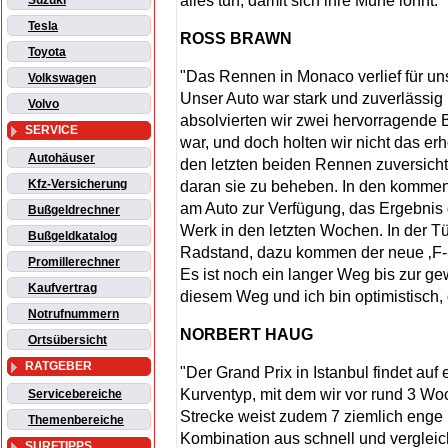
alles tun, damit sich ihre Mühe lohnt."
Suzuki
Tesla
ROSS BRAWN
Toyota
"Das Rennen in Monaco verlief für un
Volkswagen
Unser Auto war stark und zuverlässig
Volvo
absolvierten wir zwei hervorragende
SERVICE
war, und doch holten wir nicht das erh
Autohäuser
den letzten beiden Rennen zuversicht
Kfz-Versicherung
daran sie zu beheben. In den kommen
am Auto zur Verfügung, das Ergebnis
Bußgeldrechner
Werk in den letzten Wochen. In der Tü
Bußgeldkatalog
Radstand, dazu kommen der neue ‚F-
Promillerechner
Es ist noch ein langer Weg bis zur ge
Kaufvertrag
diesem Weg und ich bin optimistisch, 
Notrufnummern
NORBERT HAUG
Ortsübersicht
RATGEBER
"Der Grand Prix in Istanbul findet auf 
Kurventyp, mit dem wir vor rund 3 Wo
Servicebereiche
Strecke weist zudem 7 ziemlich enge 
Themenbereiche
Kombination aus schnell und vergleic
SURFTIPPS