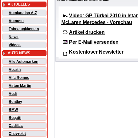
AKTUELLES
Autokatalog A-Z
Video: GP Türkei 2010 in Ista
Autotest
McLaren Mercedes - Vorschau
Fahrzeugklassen
Artikel drucken
News
Per E-Mail versenden
Videos
Kostenloser Newsletter
AUTO NEWS
Alle Automarken
Abarth
Alfa Romeo
Aston Martin
Audi
Bentley
BMW
Bugatti
Cadillac
Chevrolet