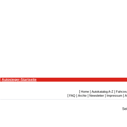
Autosieger-Startseite
[
|
|
Home
Autokatalog A-Z
Fahrze
[
|
|
|
|
FAQ
Archiv
Newsletter
Impressum
A
Se