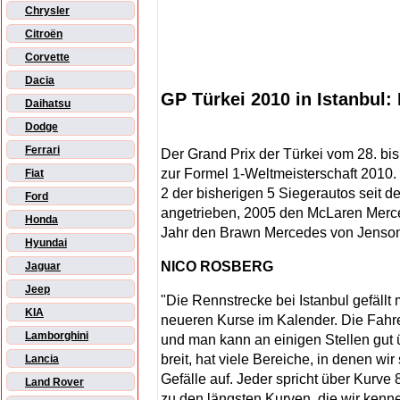
Chrysler
Citroën
Corvette
Dacia
GP Türkei 2010 in Istanbul
Daihatsu
Dodge
Ferrari
Der Grand Prix der Türkei vom 28. bis 
zur Formel 1-Weltmeisterschaft 2010.
Fiat
2 der bisherigen 5 Siegerautos seit d
Ford
angetrieben, 2005 den McLaren Merce
Honda
Jahr den Brawn Mercedes von Jenson
Hyundai
NICO ROSBERG
Jaguar
Jeep
"Die Rennstrecke bei Istanbul gefällt 
KIA
neueren Kurse im Kalender. Die Fahrer
Lamborghini
und man kann an einigen Stellen gut ü
breit, hat viele Bereiche, in denen w
Lancia
Gefälle auf. Jeder spricht über Kurve 
Land Rover
zu den längsten Kurven, die wir kennen