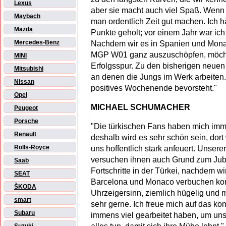
Lexus
aber sie macht auch viel Spaß. Wenn 
Maybach
man ordentlich Zeit gut machen. Ich ha
Mazda
Punkte geholt; vor einem Jahr war ich
Mercedes-Benz
Nachdem wir es in Spanien und Monac
MGP W01 ganz auszuschöpfen, möchte 
MINI
Erfolgsspur. Zu den bisherigen neue
Mitsubishi
an denen die Jungs im Werk arbeiten. 
Nissan
positives Wochenende bevorsteht."
Opel
MICHAEL SCHUMACHER
Peugeot
Porsche
"Die türkischen Fans haben mich immer
Renault
deshalb wird es sehr schön sein, dort 
Rolls-Royce
uns hoffentlich stark anfeuert. Unserer
versuchen ihnen auch Grund zum Jube
Saab
Fortschritte in der Türkei, nachdem w
SEAT
Barcelona und Monaco verbuchen konnt
ŠKODA
Uhrzeigersinn, ziemlich hügelig und mi
smart
sehr gerne. Ich freue mich auf das k
Subaru
immens viel gearbeitet haben, um uns e