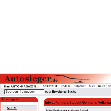
oder
Erweiterte Suche
Automagazin
Info
Formula Student Germany: Volkswag
START
Mehr Funktionen zu diesem Artikel