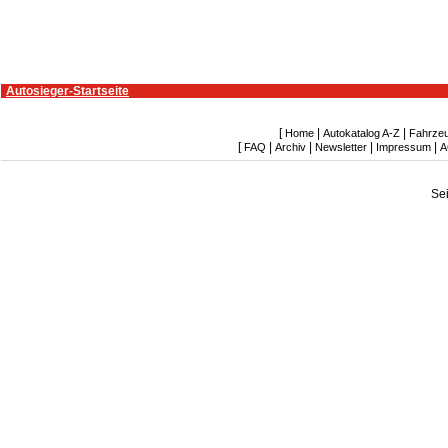
Autosieger-Startseite
[
|
|
Home
Autokatalog A-Z
Fahrze
[
|
|
|
|
FAQ
Archiv
Newsletter
Impressum
A
Se