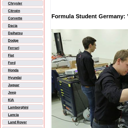
Chrysler
Citroën
Formula Student Germany: 
Corvette
Dacia
Daihatsu
Dodge
Ferrari
Fiat
Ford
Honda
Hyundai
Jaguar
Jeep
KIA
Lamborghini
Lancia
Land Rover