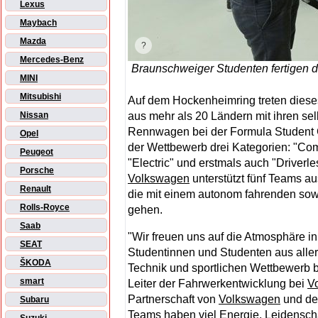
Lexus
Maybach
Mazda
Mercedes-Benz
Braunschweiger Studenten fertigen
MINI
Mitsubishi
Auf dem Hockenheimring treten die
aus mehr als 20 Ländern mit ihren se
Nissan
Rennwagen bei der Formula Student 
Opel
der Wettbewerb drei Kategorien: "Co
Peugeot
"Electric" und erstmals auch "Driver
Porsche
Volkswagen
unterstützt fünf Teams a
Renault
die mit einem autonom fahrenden sowie
Rolls-Royce
gehen.
Saab
"Wir freuen uns auf die Atmosphäre 
SEAT
Studentinnen und Studenten aus aller
ŠKODA
Technik und sportlichen Wettbewerb be
smart
Leiter der Fahrwerkentwicklung bei
V
Partner­schaft von
Volkswagen
und de
Subaru
Teams haben viel Energie, Leidenscha