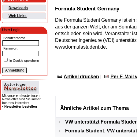
Formula Student Germany
Downloads
Web Links
Die Formula Student Germany ist ein 
aus der ganzen Welt, der am Sonnta
User Login
entschieden sein wird. Veranstalter i
Benutzername
Deutscher Ingenieure (VDI) unterstützt 
www.formulastudent.de.
Kennwort
in Cookie speichern
Artikel drucken
|
Per E-Mail
Mit unserem kostenlosen
Newsletter sind Sie immer
bestens informiert.
•
Newsletter bestellen
Ähnliche Artikel zum Thema
VW unterstützt Formula Studen
Formula Student: VW unterstü