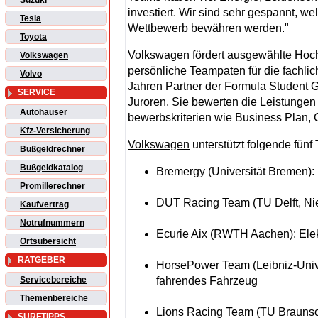
Suzuki
investiert. Wir sind sehr gespannt, w
Tesla
Wettbewerb bewähren werden."
Toyota
Volkswagen
fördert ausgewählte Hoch
Volkswagen
persönliche Teampaten für die fachli
Volvo
Jahren Partner der Formula Student G
SERVICE
Juroren. Sie bewerten die Leistunge
Autohäuser
bewerbs­kriterien wie Business Plan,
Kfz-Versicherung
Volkswagen
unterstützt folgende fünf
Bußgeldrechner
Bußgeldkatalog
Bremergy (Universität Bremen)
Promillerechner
DUT Racing Team (TU Delft, Ni
Kaufvertrag
Notrufnummern
Ecurie Aix (RWTH Aachen): El
Ortsübersicht
RATGEBER
HorsePower Team (Leibniz-Univ
fahrendes Fahrzeug
Servicebereiche
Themenbereiche
Lions Racing Team (TU Brauns
SURFTIPPS