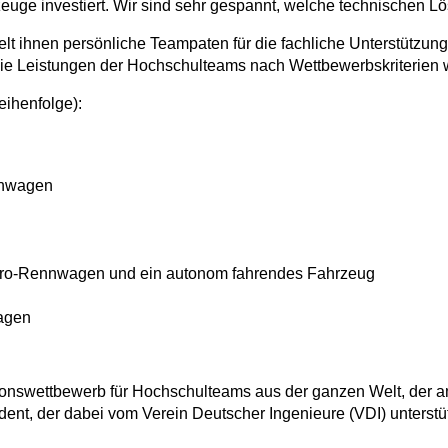
rzeuge investiert. Wir sind sehr gespannt, welche technischen
t ihnen persönliche Teampaten für die fachliche Unterstützung.
die Leistungen der Hochschulteams nach Wett­bewerbs­kriterien
eihenfolge):
nnwagen
ktro-Rennwagen und ein autonom fahrendes Fahrzeug
agen
tions­wett­bewerb für Hochschulteams aus der ganzen Welt, de
dent, der dabei vom Verein Deutscher Ingenieure (VDI) unterstützt