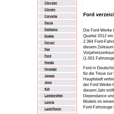
Chrysler
Citroën
Ford verzeic
Corvette
Dacia
Daihatsu
Die Ford-Werke G
Quartal 2012 ein
Dodge
2.364 Ford-Fahrz
Ferrari
diesem Zeitraum 
Fiat
Vorjahreszeitrau
Ford
(1.001 Fahrzeuge
Honda
Ford in Deutschl
Hyundai
für die Treue zu
Jaguar
Hauptstadt verbi
Jeep
der Ford Werke-G
KIA
diesem Jahr eröf
Dependance und s
Lamborghini
Models im reinen
Lancia
Ford-Fahrzeuge i
Land Rover