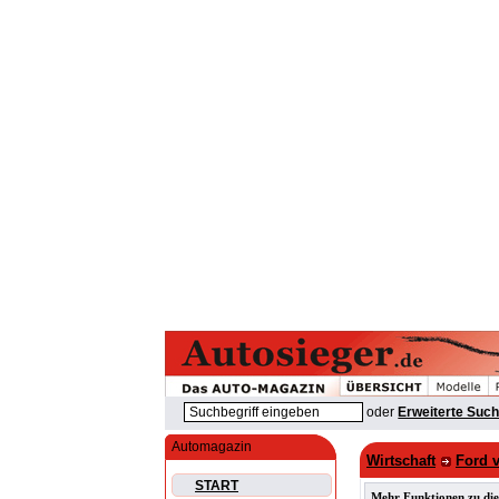
oder
Erweiterte Suc
Automagazin
Wirtschaft
Ford v
START
Mehr Funktionen zu die