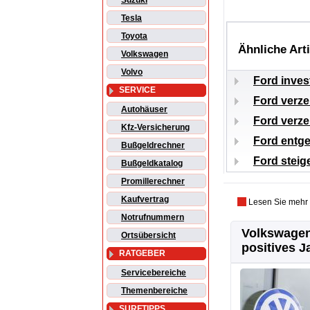
Suzuki
Tesla
Toyota
Ähnliche Art
Volkswagen
Volvo
Ford invest
SERVICE
Ford verze
Autohäuser
Ford verze
Kfz-Versicherung
Ford entg
Bußgeldrechner
Ford steig
Bußgeldkatalog
Promillerechner
Kaufvertrag
Lesen Sie mehr
Notrufnummern
Volkswagen
Ortsübersicht
positives J
RATGEBER
Servicebereiche
Themenbereiche
SURFTIPPS