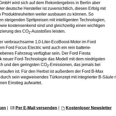
GmbH wird sich auf dem Rekordergebnis in Berlin aber
er deutsche Hersteller ist zuversichtlich, diesen Erfolg mit
 Produktneuheiten weiter ausbauen zu können. So
n steigenden Spritpreisen mit intelligenten Technologien,
owie kostensenkend sind und gleichzeitig einen wichtigen
uzierung des CO
-Ausstoßes leisten.
2
 der verbrauchsarme 1,0-Liter-EcoBoost-Motor im Ford
m Ford Focus Electric wird auch ein rein batterie-
riebenes Fahrzeug verfügbar sein. Der Ford Fiesta
k neuer Ford-Technologie das Modell mit dem niedrigsten
uch und den geringsten CO
-Emissionen, das jemals bei
2
laufen ist. Für den Herbst ist außerdem der Ford B-Max
 durch sein wegweisendes Türkonzept mit integrierter B-Säule 
reien Einstieg aufwartet.
ken
|
Per E-Mail versenden
|
Kostenloser Newsletter