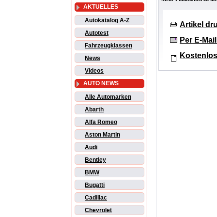
AKTUELLES
Autokatalog A-Z
Artikel d
Autotest
Per E-Mai
Fahrzeugklassen
Kostenlos
News
Videos
AUTO NEWS
Alle Automarken
Abarth
Alfa Romeo
Aston Martin
Audi
Bentley
BMW
Bugatti
Cadillac
Chevrolet