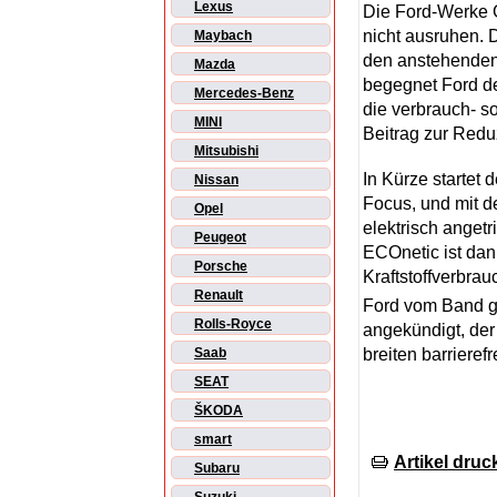
Lexus
Die Ford-Werke 
nicht ausruhen. D
Maybach
den anstehenden
Mazda
begegnet Ford de
Mercedes-Benz
die verbrauch- s
MINI
Beitrag zur Red
Mitsubishi
In Kürze startet
Nissan
Focus, und mit de
Opel
elektrisch anget
Peugeot
ECOnetic ist dan
Porsche
Kraftstoffverbra
Renault
Ford vom Band ge
Rolls-Royce
angekündigt, der
breiten barrieref
Saab
SEAT
ŠKODA
smart
Artikel druc
Subaru