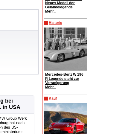
Neues Modell der
Geländelegende
Mehr...
Historie
Mercedes-Benz W 196
R Legende steht zur
Versteigerung
Mehr...
Kauf
g bei
1 in USA
MW Group Werk
nburg hat nach
n des US-
sministeriums