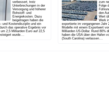
verbessert, trotz
zum ne
Unterbrechungen in der
Folge d
Versorgung und höherer
Führung
Rohstoff- und
den Au
Energiekosten. Dazu
Wert ü
beigetragen haben die
Werk in
s- und Kostendisziplin und ein
exportierte im vergangenen Jah
durch das operative Ergebnis vor
Modelle mit einem Exportwert von
um 2,5 Milliarden Euro auf 22,5
Milliarden US-Dollar. Rund 80% d
steigert wurde....
haben die USA über den Hafen vo
(South Carolina) verlassen....