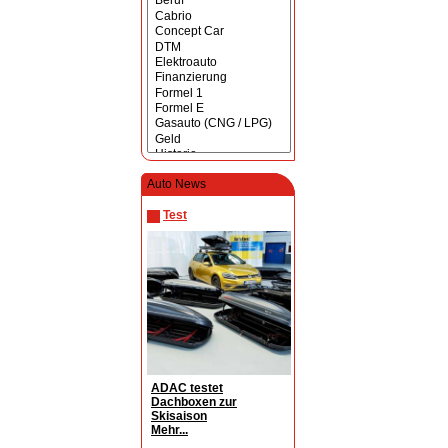
Auto News
Test
ADAC testet
Dachboxen zur
Skisaison
Mehr...