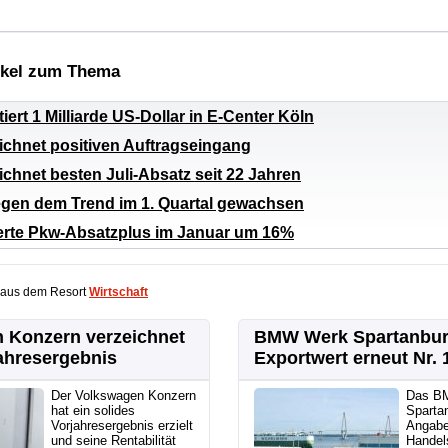
ikel zum Thema
iert 1 Milliarde US-Dollar in E-Center Köln
ichnet positiven Auftragseingang
ichnet besten Juli-Absatz seit 22 Jahren
egen dem Trend im 1. Quartal gewachsen
erte Pkw-Absatzplus im Januar um 16%
 aus dem Resort
Wirtschaft
 Konzern verzeichnet
BMW Werk Spartanbur
ahresergebnis
Exportwert erneut Nr. 
Der Volkswagen Konzern
Das B
hat ein solides
Sparta
Vorjahresergebnis erzielt
Angabe
und seine Rentabilität
Handel