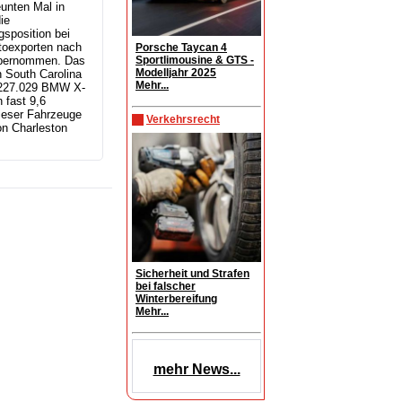
unten Mal in
ie
sposition bei
toexporten nach
Porsche Taycan 4
Sportlimousine & GTS -
bernommen. Das
Modelljahr 2025
 South Carolina
Mehr...
r 227.029 BMW X-
 fast 9,6
ieser Fahrzeuge
Verkehrsrecht
n Charleston
Sicherheit und Strafen
bei falscher
Winterbereifung
Mehr...
mehr News...