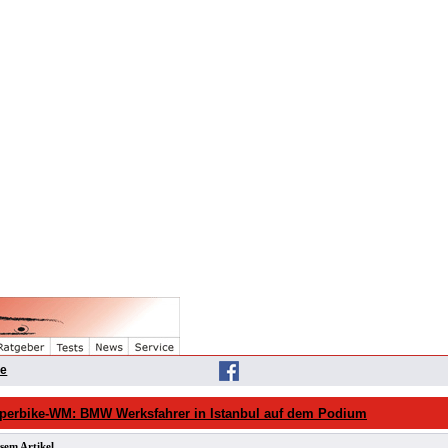
he
perbike-WM: BMW Werksfahrer in Istanbul auf dem Podium
sem Artikel