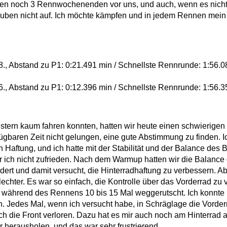
en noch 3 Rennwochenenden vor uns, und auch, wenn es nicht 
uben nicht auf. Ich möchte kämpfen und in jedem Rennen mein
., Abstand zu P1: 0:21.491 min / Schnellste Rennrunde: 1:56.0
., Abstand zu P1: 0:12.396 min / Schnellste Rennrunde: 1:56.3
tern kaum fahren konnten, hatten wir heute einen schwierigen T
ügbaren Zeit nicht gelungen, eine gute Abstimmung zu finden. I
 Haftung, und ich hatte mit der Stabilität und der Balance des 
 ich nicht zufrieden. Nach dem Warmup hatten wir die Balance 
dert und damit versucht, die Hinterradhaftung zu verbessern. 
lechter. Es war so einfach, die Kontrolle über das Vorderrad zu v
ir während des Rennens 10 bis 15 Mal weggerutscht. Ich konnte n
n. Jedes Mal, wenn ich versucht habe, in Schräglage die Vorde
h die Front verloren. Dazu hat es mir auch noch am Hinterrad an
r herausholen, und das war sehr frustrierend.