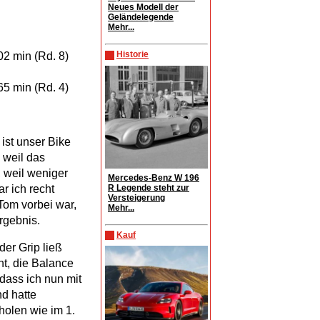
Neues Modell der
Geländelegende
Mehr...
Historie
02 min (Rd. 8)
65 min (Rd. 4)
 ist unser Bike
 weil das
 weil weniger
Mercedes-Benz W 196
R Legende steht zur
r ich recht
Versteigerung
Tom vorbei war,
Mehr...
rgebnis.
Kauf
er Grip ließ
t, die Balance
dass ich nun mit
nd hatte
holen wie im 1.