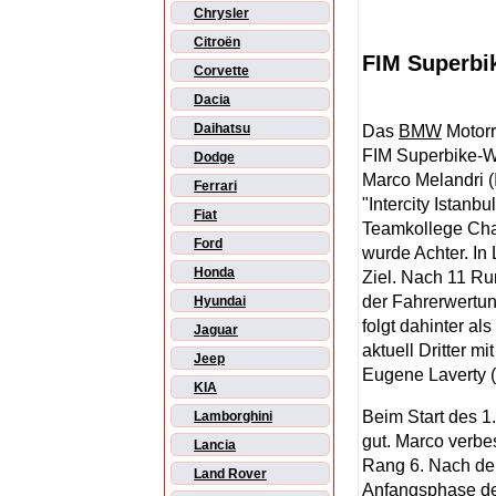
Chrysler
Citroën
FIM Superbi
Corvette
Dacia
Daihatsu
Das
BMW
Motorr
FIM Superbike-We
Dodge
Marco Melandri (
Ferrari
"Intercity Istanb
Fiat
Teamkollege Cha
Ford
wurde Achter. In 
Honda
Ziel. Nach 11 Ru
der Fahrerwertun
Hyundai
folgt dahinter al
Jaguar
aktuell Dritter m
Jeep
Eugene Laverty (
KIA
Beim Start des 
Lamborghini
gut. Marco verbe
Lancia
Rang 6. Nach der
Land Rover
Anfangsphase de