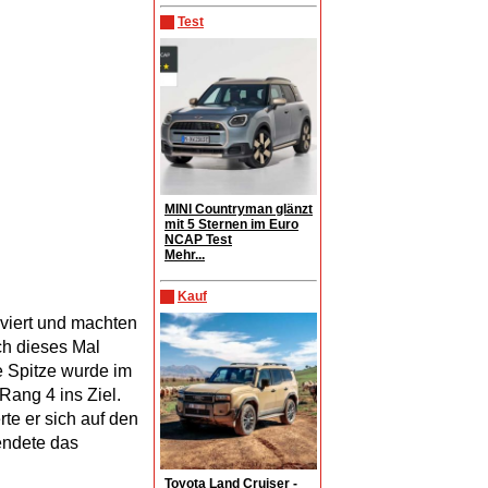
Test
MINI Countryman glänzt
mit 5 Sternen im Euro
NCAP Test
Mehr...
Kauf
viert und machten
ch dieses Mal
e Spitze wurde im
ang 4 ins Ziel.
te er sich auf den
eendete das
Toyota Land Cruiser -