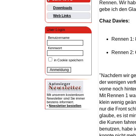
Rennen. Wir hab
Downloads
gebe ich den Gla
Web Links
Chaz Davies:
User Login
Benutzername
Rennen 1: 8
Kennwort
Rennen 2: 6
in Cookie speichern
"Nachdem wir ges
der wenigen verf
vorne noch hinten
Mit Rennen 1 war
Mit unserem kostenlosen
Newsletter sind Sie immer
klein wenig geän
bestens informiert.
•
Newsletter bestellen
nur die Front sch
glaube, es ist m
die Kurven fahre
benutzen, habe ic
konnte nicht meh