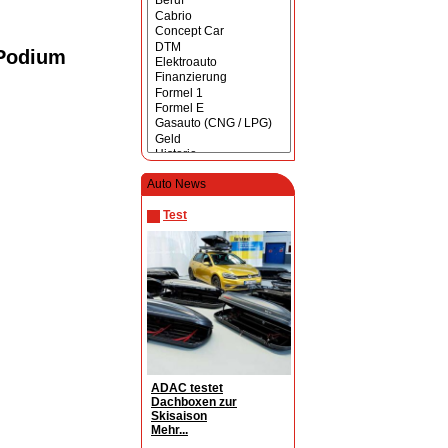
 Podium
Auto News
Test
ADAC testet
Dachboxen zur
Skisaison
Mehr...