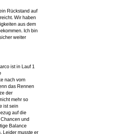
Mein Rückstand auf
reicht. Wir haben
rigkeiten aus dem
gekommen. Ich bin
sicher weiter
rco ist in Lauf 1
e
ke nach vorn
 wenn das Rennen
ze der
nicht mehr so
 ist sein
ezug auf die
ch Chancen und
tige Balance
n. Leider musste er