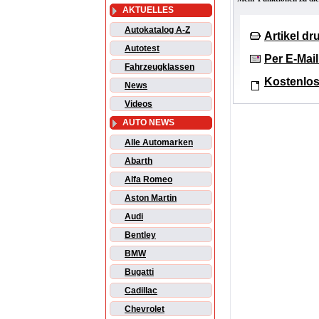
AKTUELLES
Autokatalog A-Z
Artikel d
Autotest
Per E-Mai
Fahrzeugklassen
Kostenlos
News
Videos
AUTO NEWS
Alle Automarken
Abarth
Alfa Romeo
Aston Martin
Audi
Bentley
BMW
Bugatti
Cadillac
Chevrolet