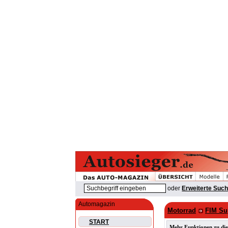
oder
Erweiterte Suc
Automagazin
Motorrad
FIM Su
START
Mehr Funktionen zu die