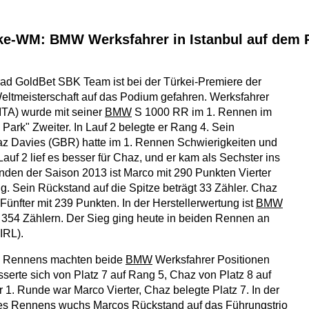
ke-WM: BMW Werksfahrer in Istanbul auf dem
ad GoldBet SBK Team ist bei der Türkei-Premiere der
ltmeisterschaft auf das Podium gefahren. Werksfahrer
ITA) wurde mit seiner
BMW
S 1000 RR im 1. Rennen im
ul Park" Zweiter. In Lauf 2 belegte er Rang 4. Sein
z Davies (GBR) hatte im 1. Rennen Schwierigkeiten und
Lauf 2 lief es besser für Chaz, und er kam als Sechster ins
nden der Saison 2013 ist Marco mit 290 Punkten Vierter
g. Sein Rückstand auf die Spitze beträgt 33 Zähler. Chaz
s Fünfter mit 239 Punkten. In der Herstellerwertung ist
BMW
it 354 Zählern. Der Sieg ging heute in beiden Rennen an
IRL).
1. Rennens machten beide
BMW
Werksfahrer Positionen
sserte sich von Platz 7 auf Rang 5, Chaz von Platz 8 auf
 1. Runde war Marco Vierter, Chaz belegte Platz 7. In der
s Rennens wuchs Marcos Rückstand auf das Führungstrio