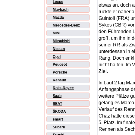
Lexus
etwas an, doch a
Maybach
rückte er näher a
Mazda
Guintoli (FRA) 
Sykes (GBR) vorb
Mercedes-Benz
den Führenden La
MINI
groß, um ihn in 
Mitsubishi
seiner RR als Zw
Nissan
unterdessen in e
Opel
Rang. Doch er kl
nicht halten. Im 
Peugeot
Ziel.
Porsche
Renault
In Lauf 2 lag Ma
Rolls-Royce
Anfangsphase de
weitere Plätze g
Saab
gelang es Marco 
SEAT
Verlauf des Renn
ŠKODA
Chaz hatte diese
smart
5. Platz. Im fina
Subaru
Rennen als Sech