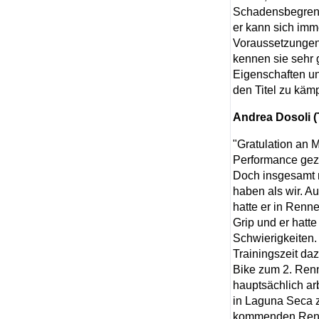
Schadensbegrenzu
er kann sich imm
Voraussetzungen,
kennen sie sehr 
Eigenschaften un
den Titel zu käm
Andrea Dosoli (
"Gratulation an 
Performance gezei
Doch insgesamt 
haben als wir. 
hatte er in Renn
Grip und er hatte
Schwierigkeiten. 
Trainingszeit daz
Bike zum 2. Renn
hauptsächlich arb
in Laguna Seca z
kommenden Rennen