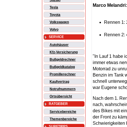
Suzuki
Marco Melandri:
Tesla
Toyota
Rennen 1: 2
Volkswagen
Volvo
Rennen 2: 4
SERVICE
Autohäuser
Kfz-Versicherung
"In Lauf 1 habe i
Bußgeldrechner
immer etwas nerv
Bußgeldkatalog
Motorrad zu unru
Promillerechner
Benzin im Tank w
schnell unterweg
Kaufvertrag
war Eugene schon
Notrufnummern
Ortsübersicht
Nach dem 1. Renn
RATGEBER
nach, wahrschein
des Bikes mit ei
Servicebereiche
der Front zu kämp
Themenbereiche
Schwierigkeiten 
SURFTIPPS