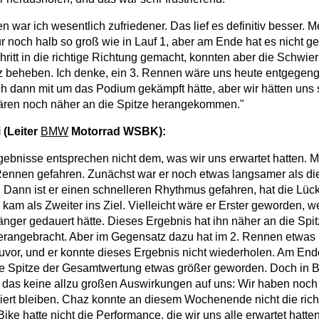
 war ich wesentlich zufriedener. Das lief es definitiv besser. 
r noch halb so groß wie in Lauf 1, aber am Ende hat es nicht ge
hritt in die richtige Richtung gemacht, konnten aber die Schwie
nz beheben. Ich denke, ein 3. Rennen wäre uns heute entgegen
ich dann mit um das Podium gekämpft hätte, aber wir hätten uns 
wären noch näher an die Spitze herangekommen."
 (Leiter
BMW
Motorrad WSBK):
gebnisse entsprechen nicht dem, was wir uns erwartet hatten. Ma
Rennen gefahren. Zunächst war er noch etwas langsamer als di
Dann ist er einen schnelleren Rhythmus gefahren, hat die Lüc
kam als Zweiter ins Ziel. Vielleicht wäre er Erster geworden,
nger gedauert hätte. Dieses Ergebnis hat ihn näher an die Spit
rangebracht. Aber im Gegensatz dazu hat im 2. Rennen etwas 
zuvor, und er konnte dieses Ergebnis nicht wiederholen. Am Ende
e Spitze der Gesamtwertung etwas größer geworden. Doch in B
t das keine allzu großen Auswirkungen auf uns: Wir haben no
ert bleiben. Chaz konnte an diesem Wochenende nicht die rich
Bike hatte nicht die Performance, die wir uns alle erwartet hatte