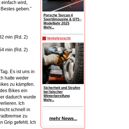
einfach wird,
 Bestes geben."
Porsche Taycan 4
Sportlimousine & GTS -
Modelljahr 2025
Mehr...
82 min (Rd. 2)
Verkehrsrecht
54 min (Rd. 2)
ag. Es ist uns in
ch hatte weder
Bikes zu kämpfen.
Sicherheit und Strafen
des Bikes ein
bei falscher
Winterbereifung
Aber dadurch wurde
Mehr...
erlieren. Ich
icht schnell in
rradbremse zu
mehr News...
 Grip gefehlt. Ich