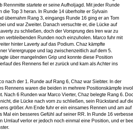
b Rennmitte startete er seine Aufholjagd. Mit jeder Runde
n die Top 3 heran. In Runde 14 überholte er Sylvain
und übernahm Rang 3, eingangs Runde 16 ging er an Tom
ei und war Zweiter. Danach versuchte er, die Lücke auf
verty zu schließen, doch der Vorsprung des Iren war zu
den verbleibenden Runden noch einzuholen. Marco fuhr mit
eiter hinter Laverty auf das Podium. Chaz kämpfte
iner Vierergruppe und lag zwischenzeitlich auf dem 5.
agte über mangelnden Grip und konnte diese Position
Verlauf des Rennens fiel er zurück und kam als Achter ins
rco nach der 1. Runde auf Rang 6, Chaz war Siebter. In der
s Rennens waren die beiden in mehrere Positionskämpfe invol
ut. Nach 6 Runden war Marco Vierter, Chaz belegte Rang 6. Do
nicht, die Lücke nach vorn zu schließen, sein Rückstand auf di
ens größer. Am Ende fuhr er ein einsames Rennen und am auf R
s Mal ein besseres Gefühl auf seiner RR. In Runde 16 verbesser
len Umlauf verlor er jedoch noch einmal eine Position, und er b
ster.