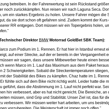
ng betreiben. In der Fahrerwertung ist sein Rückstand größe
er noch zurückkämpfen. Nun reisen wir nach Laguna Seca. Dort
 um ein starkes Ergebnis zu holen. Unsere Fahrer mögen die S
gut, da sie dort schon oft gefahren sind. Zudem kommt der Kurs
serer RR entgegen. Dort müssen wir ein Topergebnis holen, um
pfen."
Technischer Direktor
BMW
Motorrad GoldBet SBK Team):
Marco zum Podium im 1. Rennen. Er hat hier in Istanbul erneut e
gt, auf einer Strecke, auf der er bereits in der Vergangenheit er
müssen wir sagen, dass unsere Mitbewerber heute einen bess
Auch wenn Marco im 1. Lauf das Maximum aus dem Paket heraus
en 2 Schwierigkeiten. Sobald die Streckentemperaturen stiegen, 
 mit der Stabilität des Bikes zu kämpfen. Chaz hatte im 1. Renn
Er fühlte sich auf dem Bike nicht richtig wohl. Leider hatte die
u geführt, dass die Abstimmung im 1. Lauf nicht perfekt war. S
en hin verbessert, aber es hat nicht gereicht. Die Bereiche, an
eiten müssen, sind Grip und Stabilität. Unser Ziel ist, das für 
u verbessern. Wir müssen weiter hart arbeiten, um uns bestmög
 vorzubereiten. Die Meisterschaft ist immer noch offen."