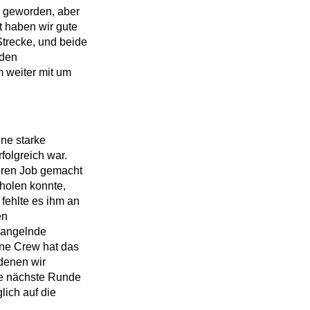
r geworden, aber
 haben wir gute
trecke, und beide
 den
 weiter mit um
ine starke
folgreich war.
eren Job gemacht
holen konnte,
fehlte es ihm an
en
 mangelnde
eine Crew hat das
 denen wir
die nächste Runde
lich auf die