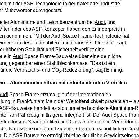
ich mit der ASF-Technologie in der Kategorie "Industrie"
r Mitbewerber durchgesetzt.
eiter Aluminium- und Leichtbauzentrum bei
Audi
, und
Miterfinder des ASF-Konzepts, haben den Erfinderpreis in
gen genommen: "Mit der
Audi
Space Frame-Technologie hat
imension des automobilen Leichtbaus erschlossen", sagt
r höheren Stabilität und Sicherheit verfügt eine
rie in
Audi
Space Frame-Bauweise über eine deutliche
ng gegenüber einer Stahlblechkarosse. "Das ist ein
 für die Verbrauchs- und CO
-Reduzierung", sagt Enning.
2
e – Aluminiumleichtbau mit entscheidenden Vorteilen
Audi
Space Frame erstmalig auf der Internationalen
ung in Frankfurt am Main der Weltöffentlichkeit präsentiert – a
 ASF-Bauweise handelt es sich um eine hochfeste Aluminium-Ra
teil am Fahrzeug mittragend integriert ist. Der
Audi
Space Fram
Struktur aus Strangprofilen und Gussknoten, die in Verbindung 
t der Karosserie und damit zu einer überdurchschnittlichen Cras
. Die ASF-Bauweise ermöglicht eine deutliche Gewichtseinspa