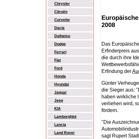
Chrysler
Citroën
Europäisches
Corvette
2008
Dacia
Daihatsu
Das Europäische
Dodge
Erfinderpreis au
Ferrari
die durch ihre I
Fiat
Wettbewerbsfähig
Ford
Erfindung der
Au
Honda
Günter Verheuge
Hyundai
die Sieger aus: 
Jaguar
haben wirkliche I
Jeep
verliehen wird, 
KIA
fördern.
Lamborghini
"Die Auszeichnun
Lancia
Automobilindustr
Land Rover
sagt Rupert Stad