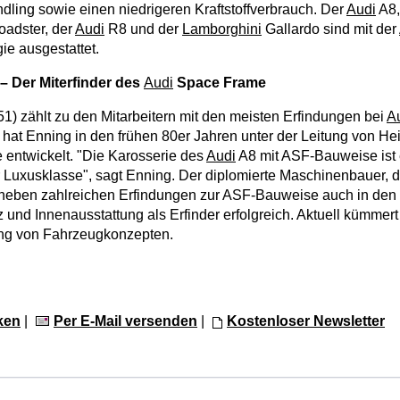
dling sowie einen niedrigeren Kraftstoffverbrauch. Der
Audi
A8,
oadster, der
Audi
R8 und der
Lamborghini
Gallardo sind mit der
e ausgestattet.
– Der Miterfinder des
Audi
Space Frame
51) zählt zu den Mitarbeitern mit den meisten Erfindungen bei
A
hat Enning in den frühen 80er Jahren unter der Leitung von He
entwickelt. "Die Karosserie des
Audi
A8 mit ASF-Bauweise ist 
er Luxusklasse", sagt Enning. Der diplomierte Maschinenbauer, d
st neben zahlreichen Erfindungen zur ASF-Bauweise auch in den
und Innenausstattung als Erfinder erfolgreich. Aktuell kümmer
ung von Fahrzeugkonzepten.
ken
|
Per E-Mail versenden
|
Kostenloser Newsletter