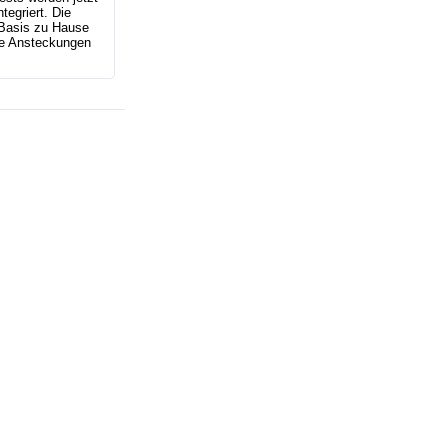
ntegriert. Die
r Basis zu Hause
he Ansteckungen