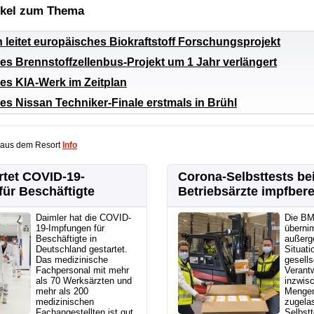
ikel zum Thema
leitet europäisches Biokraftstoff Forschungsprojekt
s Brennstoffzellenbus-Projekt um 1 Jahr verlängert
es KIA-Werk im Zeitplan
s Nissan Techniker-Finale erstmals in Brühl
 aus dem Resort
Info
rtet COVID-19-
Corona-Selbsttests b
ür Beschäftigte
Betriebsärzte impfbere
Daimler hat die COVID-
Die B
19-Impfungen für
übernim
Beschäftigte in
außerg
Deutschland gestartet.
Situati
Das medizinische
gesells
Fachpersonal mit mehr
Verantw
als 70 Werksärzten und
inzwisc
mehr als 200
Mengen
medizinischen
zugela
Fachangestellten ist gut
Selbstt