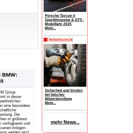
Porsche Taycan 4
Sportlimousine & GTS -
Modelljahr 2025
Mehr...
Verkehrsrecht
ei BMW:
it
Sicherheit und Strafen
MW Group
bei falscher
mt in dieser
Winterbereifung
ewöhnlichen
Mehr...
on eine besondere
chaftliche
ortung. Die
hen in größeren
mehr News...
 verfügbaren und
ssenen Antigen-
ests werden jetzt