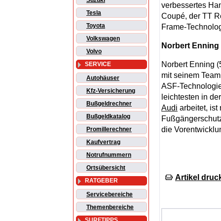
Suzuki
verbessertes Han
Tesla
Coupé, der TT R
Toyota
Frame-Technologi
Volkswagen
Norbert Enning 
Volvo
Norbert Enning (
SERVICE
mit seinem Team 
Autohäuser
ASF-Technologie 
Kfz-Versicherung
leichtesten in d
Bußgeldrechner
Audi
arbeitet, i
Bußgeldkatalog
Fußgängerschutz 
die Vorentwickl
Promillerechner
Kaufvertrag
Notrufnummern
Ortsübersicht
Artikel druc
RATGEBER
Servicebereiche
Themenbereiche
SURFTIPPS