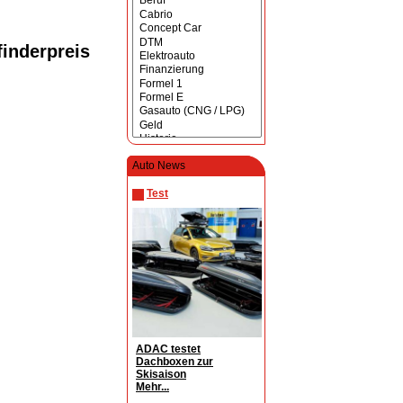
finderpreis
Auto News
Test
ADAC testet
Dachboxen zur
Skisaison
Mehr...