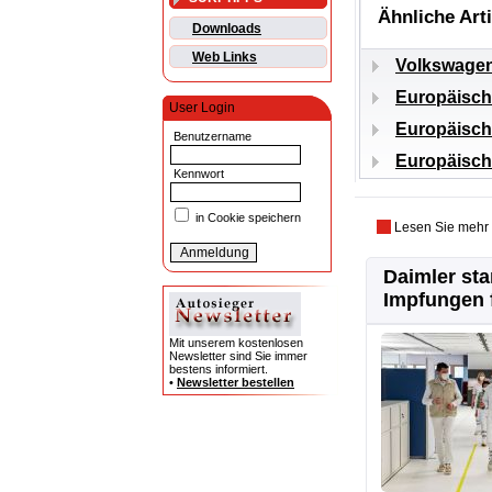
Ähnliche Art
Downloads
Web Links
Volkswagen 
Europäische
User Login
Europäisch
Benutzername
Europäische
Kennwort
in Cookie speichern
Lesen Sie mehr
Daimler sta
Impfungen f
Mit unserem kostenlosen
Newsletter sind Sie immer
bestens informiert.
•
Newsletter bestellen