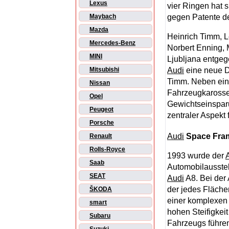
Lexus
vier Ringen hat s
gegen Patente de
Maybach
Mazda
Heinrich Timm, L
Mercedes-Benz
Norbert Enning, 
MINI
Ljubljana entge
Audi
eine neue D
Mitsubishi
Timm. Neben eine
Nissan
Fahrzeugkarosse
Opel
Gewichtseinsparu
Peugeot
zentraler Aspekt
Porsche
Audi
Space Fram
Renault
Rolls-Royce
1993 wurde der
Saab
Automobilausstell
SEAT
Audi
A8. Bei der
der jedes Flächen
ŠKODA
einer komplexen 
smart
hohen Steifigkei
Subaru
Fahrzeugs führen