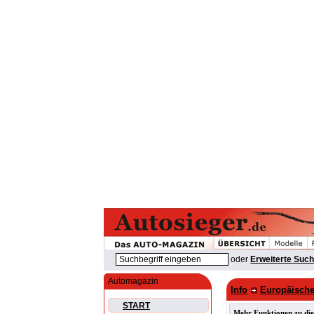
oder
Erweiterte Suc
Automagazin
Info
Europäische
START
Mehr Funktionen zu die