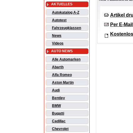
AKTUELLES
Autokatalog A-Z
Artikel d
Autotest
Per E-Mai
Fahrzeugklassen
Kostenlos
News
Videos
AUTO NEWS
Alle Automarken
Abarth
Alfa Romeo
Aston Martin
Audi
Bentley
BMW
Bugatti
Cadillac
Chevrolet