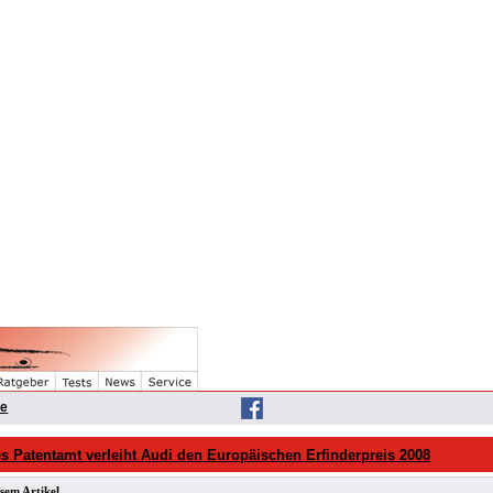
he
s Patentamt verleiht Audi den Europäischen Erfinderpreis 2008
sem Artikel