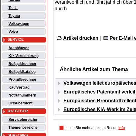
Suzuki
verantwortlich und führt jährlich übe
Tesla
durch.
Toyota
Volkswagen
Volvo
Artikel drucken
|
Per E-Mail
SERVICE
Autohäuser
Kfz-Versicherung
Bußgeldrechner
Ähnliche Artikel zum Thema
Bußgeldkatalog
Promillerechner
Volkswagen leitet europäisches
Kaufvertrag
Europäisches Patentamt verleih
Notrufnummern
Europäisches Brennstoffzellenb
Ortsübersicht
Europäisches KIA-Werk im Zeit
RATGEBER
Servicebereiche
Themenbereiche
Lesen Sie mehr aus dem Resort
Info
SURFTIPPS