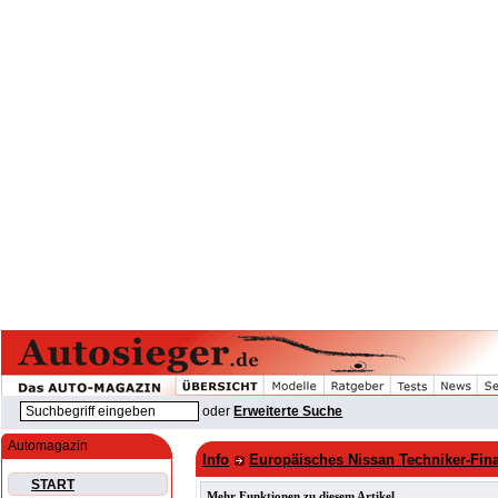
oder
Erweiterte Suche
Automagazin
Info
Europäisches Nissan Techniker-Fina
START
Mehr Funktionen zu diesem Artikel