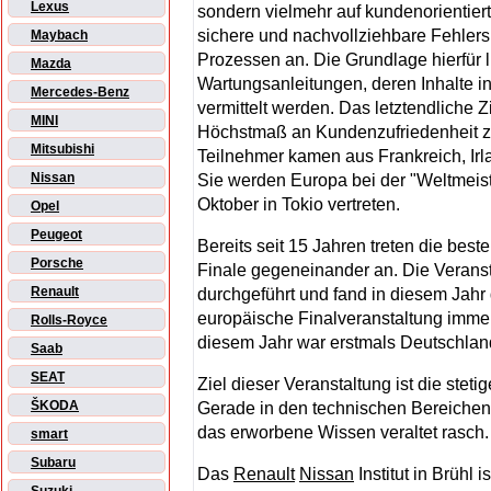
Lexus
sondern vielmehr auf kundenorientier
sichere und nachvollziehbare Fehle
Maybach
Prozessen an. Die Grundlage hierfür 
Mazda
Wartungsanleitungen, deren Inhalte i
Mercedes-Benz
vermittelt werden. Das letztendliche Z
MINI
Höchstmaß an Kundenzufriedenheit zu
Mitsubishi
Teilnehmer kamen aus Frankreich, Irl
Nissan
Sie werden Europa bei der "Weltmeist
Oktober in Tokio vertreten.
Opel
Peugeot
Bereits seit 15 Jahren treten die best
Porsche
Finale gegeneinander an. Die Veranst
Renault
durchgeführt und fand in diesem Jahr 
europäische Finalveranstaltung imme
Rolls-Royce
diesem Jahr war erstmals Deutschlan
Saab
SEAT
Ziel dieser Veranstaltung ist die stet
ŠKODA
Gerade in den technischen Bereichen, 
das erworbene Wissen veraltet rasch.
smart
Subaru
Das
Renault
Nissan
Institut in Brühl 