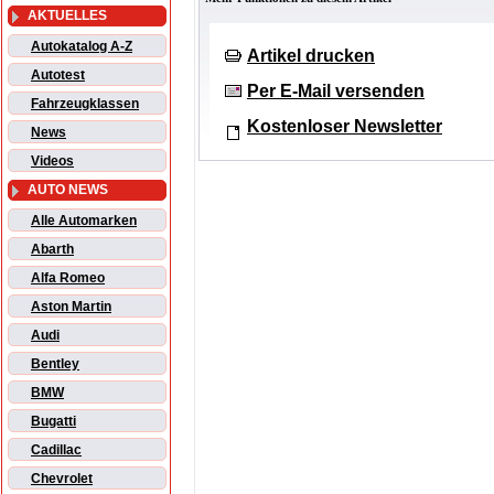
AKTUELLES
Autokatalog A-Z
Artikel drucken
Autotest
Per E-Mail versenden
Fahrzeugklassen
Kostenloser Newsletter
News
Videos
AUTO NEWS
Alle Automarken
Abarth
Alfa Romeo
Aston Martin
Audi
Bentley
BMW
Bugatti
Cadillac
Chevrolet