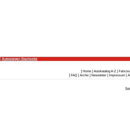
Autosieger-Startseite
[
|
|
Home
Autokatalog A-Z
Fahrze
[
|
|
|
|
FAQ
Archiv
Newsletter
Impressum
A
Se