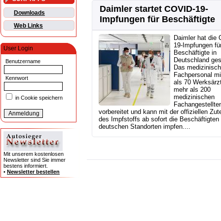
Daimler startet COVID-19-
Downloads
Impfungen für Beschäftigte
Web Links
Daimler hat die
19-Impfungen fü
User Login
Beschäftigte in
Deutschland gest
Benutzername
Das medizinisc
Fachpersonal mi
Kennwort
als 70 Werksärz
mehr als 200
medizinischen
in Cookie speichern
Fachangestellten
vorbereitet und kann mit der offiziellen Zut
des Impfstoffs ab sofort die Beschäftigten
deutschen Standorten impfen....
Mit unserem kostenlosen
Newsletter sind Sie immer
bestens informiert.
•
Newsletter bestellen