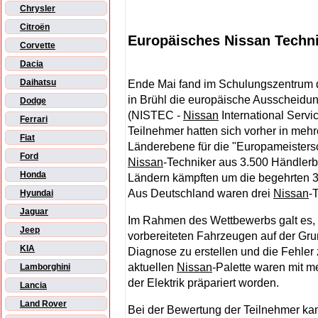
Chrysler
Citroën
Europäisches Nissan Technik
Corvette
Dacia
Daihatsu
Ende Mai fand im Schulungszentrum
in Brühl die europäische Ausscheidu
Dodge
(NISTEC -
Nissan
International Servic
Ferrari
Teilnehmer hatten sich vorher in meh
Fiat
Länderebene für die "Europameistersch
Ford
Nissan
-Techniker aus 3.500 Händlerb
Honda
Ländern kämpften um die begehrten 3
Aus Deutschland waren drei
Nissan
-
Hyundai
Jaguar
Im Rahmen des Wettbewerbs galt es, 
Jeep
vorbereiteten Fahrzeugen auf der G
KIA
Diagnose zu erstellen und die Fehler
aktuellen
Nissan
-Palette waren mit 
Lamborghini
der Elektrik präpariert worden.
Lancia
Land Rover
Bei der Bewertung der Teilnehmer ka