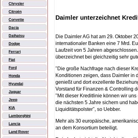
Chrysler
Citroën
Daimler unterzeichnet Kredit
Corvette
Dacia
Daihatsu
Die Daimler AG hat am 29. Oktober 2
internationaler Banken eine 7 Mrd. Eur
Dodge
Laufzeit von 5 Jahren abgeschlossen. 
Ferrari
überzeichnet bei gleichzeitig sehr gu
Fiat
Ford
"Die große Nachfrage nach dieser Kred
Konditionen zeigen, dass Daimler in
Honda
genießt und dort exzellente Beziehun
Hyundai
Vorstand für Finanzen & Controlling 
Jaguar
"Mit dieser Kreditlinie können wir uns
Jeep
die nächsten 5 Jahre sichern und habe
KIA
Liquiditätspolster", so Uebber.
Lamborghini
Mehr als 30 europäische, amerikanis
Lancia
an dem Konsortium beteiligt.
Land Rover