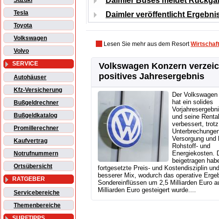
Daimler Buses meldet Rückga
Suzuki
Tesla
Daimler veröffentlicht Ergebn
Toyota
Volkswagen
Lesen Sie mehr aus dem Resort
Wirtschaf
Volvo
SERVICE
Volkswagen Konzern verzei
positives Jahresergebnis
Autohäuser
Kfz-Versicherung
Der Volkswagen
hat ein solides
Bußgeldrechner
Vorjahresergebni
Bußgeldkatalog
und seine Rentab
verbessert, trotz
Promillerechner
Unterbrechungen
Versorgung und 
Kaufvertrag
Rohstoff- und
Energiekosten. 
Notrufnummern
beigetragen hab
Ortsübersicht
fortgesetzte Preis- und Kostendisziplin und
besserer Mix, wodurch das operative Ergeb
RATGEBER
Sondereinflüssen um 2,5 Milliarden Euro a
Milliarden Euro gesteigert wurde....
Servicebereiche
Themenbereiche
SURFTIPPS