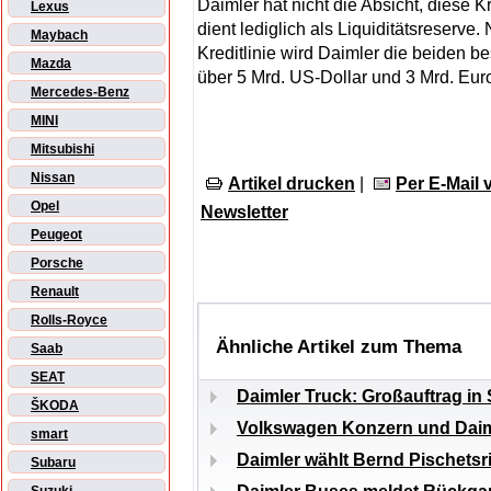
Daimler hat nicht die Absicht, diese K
Lexus
dient lediglich als Liquiditätsreserv
Maybach
Kreditlinie wird Daimler die beiden b
Mazda
über 5 Mrd. US-Dollar und 3 Mrd. Euro
Mercedes-Benz
MINI
Mitsubishi
Nissan
Artikel drucken
|
Per E-Mail
Opel
Newsletter
Peugeot
Porsche
Renault
Rolls-Royce
Ähnliche Artikel zum Thema
Saab
SEAT
Daimler Truck: Großauftrag in 
ŠKODA
Volkswagen Konzern und Daimle
smart
Daimler wählt Bernd Pischetsr
Subaru