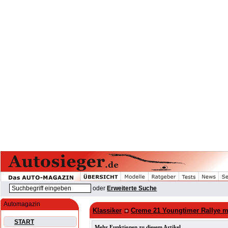
oder
Erweiterte Suche
Automagazin
Klassiker
Creme 21 Youngtimer Rallye m
START
Mehr Funktionen zu diesem Artikel