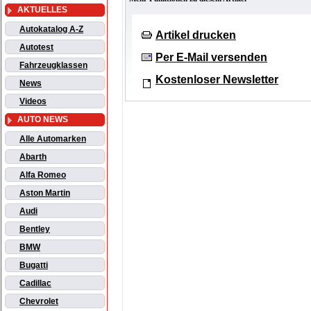
AKTUELLES
Autokatalog A-Z
Artikel drucken
Autotest
Per E-Mail versenden
Fahrzeugklassen
Kostenloser Newsletter
News
Videos
AUTO NEWS
Alle Automarken
Abarth
Alfa Romeo
Aston Martin
Audi
Bentley
BMW
Bugatti
Cadillac
Chevrolet