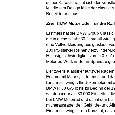
seiner Karosserie hat sich der Künstl
Mit diesem Design löste der classic 
Begeisterung aus.
Zwei
Motorräder für die Ral
BMW
Erstmals hat die
BMW
Group Classic a
die in diesem Jahr 30 Jahre alt wird, g
eine Vollverkleidung aus glasfaservers
100 PS starker Reihenvierzylinder-Mot
Höchstgeschwindigkeit von 240 km/h
Motorrad Werk in Berlin-Spandau geb
Der zweite Klassiker auf zwei Rädern 
Enduro mit Mehrzylindermotor und da
Einarmschwinge. Ihr Boxermotor mit 
BMW
R 80 G/S löste zu Beginn der 1
wurden mehr als 33 000 Einheiten die
bei
BMW
Motorrad und damit den bis
mit herausragenden Gelände- und Al
Einarmschwinge – ein Konzept, das u