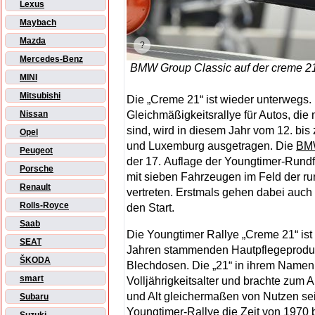
Lexus
Maybach
Mazda
Mercedes-Benz
BMW Group Classic auf der creme 21
MINI
Mitsubishi
Die „Creme 21“ ist wieder unterwegs.
Gleichmäßigkeitsrallye für Autos, die
Nissan
sind, wird in diesem Jahr vom 12. b
Opel
und Luxemburg ausgetragen. Die
BM
Peugeot
der 17. Auflage der Youngtimer-Rundf
Porsche
mit sieben Fahrzeugen im Feld der 
Renault
vertreten. Erstmals gehen dabei auch
Rolls-Royce
den Start.
Saab
Die Youngtimer Rallye „Creme 21“ is
SEAT
Jahren stammenden Hautpflegeprodukt
ŠKODA
Blechdosen. Die „21“ in ihrem Namen
smart
Volljährigkeitsalter und brachte zum 
und Alt gleichermaßen von Nutzen sei.
Subaru
Youngtimer-Rallye die Zeit von 1970 b