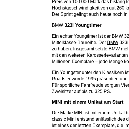
Preis von 100 000 Mark das bislang t
Höchstgeschwindigkeit von gut 260 km
Der Sprint gelingt auch heute noch i
323i Youngtimer
BMW
Ein echter Youngtimer ist der
BMW
32
Mittelklasse-Baureihe. Der
BMW
323i
zu haben. Insgesamt setzte
BMW
mehr
mit den weiteren Karosserievarianten
Millionen Exemplare – jede Menge k
Ein Youngster unter den Klassikern is
Roadster wurde 1995 präsentiert un
Für sportliche Fahrfreude sorgten Vie
Zweisitzer auf bis zu 325 PS.
MINI mit einem Unikat am Start
Die Marke MINI ist mit einem Unikat be
classic Mini entstand anlässlich des d
ist eines der letzten Exemplare, die 