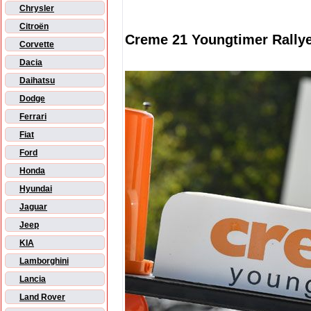
Chrysler
Citroën
Creme 21 Youngtimer Rally
Corvette
Dacia
Daihatsu
Dodge
Ferrari
Fiat
Ford
Honda
Hyundai
Jaguar
Jeep
KIA
Lamborghini
Lancia
Land Rover