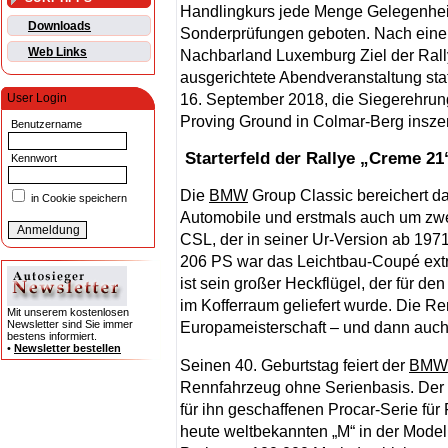
Handlingkurs jede Menge Gelegenheit
Downloads
Sonderprüfungen geboten. Nach einem 
Web Links
Nachbarland Luxemburg Ziel der Rally
ausgerichtete Abendveranstaltung sta
16. September 2018, die Siegerehrun
User Login
Proving Ground in Colmar-Berg inszen
Benutzername
Starterfeld der Rallye „Creme 21
Kennwort
Die
BMW
Group Classic bereichert da
in Cookie speichern
Automobile und erstmals auch um zwei
CSL, der in seiner Ur-Version ab 197
206 PS war das Leichtbau-Coupé extr
ist sein großer Heckflügel, der für de
im Kofferraum geliefert wurde. Die Re
Mit unserem kostenlosen
Newsletter sind Sie immer
Europameisterschaft – und dann auch
bestens informiert.
•
Newsletter bestellen
Seinen 40. Geburtstag feiert der
BMW
Rennfahrzeug ohne Serienbasis. Der
für ihn geschaffenen Procar-Serie für
heute weltbekannten „M“ in der Mode