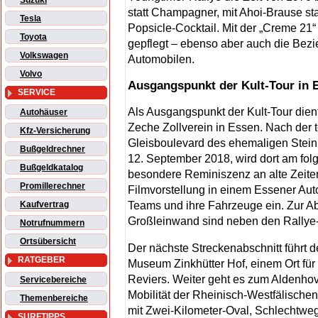
Suzuki
statt Champagner, mit Ahoi-Brause stat
Tesla
Popsicle-Cocktail. Mit der „Creme 21“
Toyota
gepflegt – ebenso aber auch die Bez
Volkswagen
Automobilen.
Volvo
Ausgangspunkt der Kult-Tour in 
SERVICE
Als Ausgangspunkt der Kult-Tour dien
Autohäuser
Zeche Zollverein in Essen. Nach der
Kfz-Versicherung
Gleisboulevard des ehemaligen Stei
Bußgeldrechner
12. September 2018, wird dort am folg
Bußgeldkatalog
besondere Reminiszenz an alte Zeite
Promillerechner
Filmvorstellung in einem Essener Autok
Teams und ihre Fahrzeuge ein. Zur A
Kaufvertrag
Großleinwand sind neben den Rallye-
Notrufnummern
Ortsübersicht
Der nächste Streckenabschnitt führt 
RATGEBER
Museum Zinkhütter Hof, einem Ort für 
Reviers. Weiter geht es zum Aldenhove
Servicebereiche
Mobilität der Rheinisch-Westfälisch
Themenbereiche
mit Zwei-Kilometer-Oval, Schlechtwe
SURFTIPPS