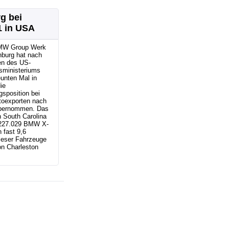
g bei
1 in USA
MW Group Werk
nburg hat nach
n des US-
sministeriums
unten Mal in
ie
sposition bei
toexporten nach
bernommen. Das
 South Carolina
r 227.029 BMW X-
 fast 9,6
ieser Fahrzeuge
n Charleston