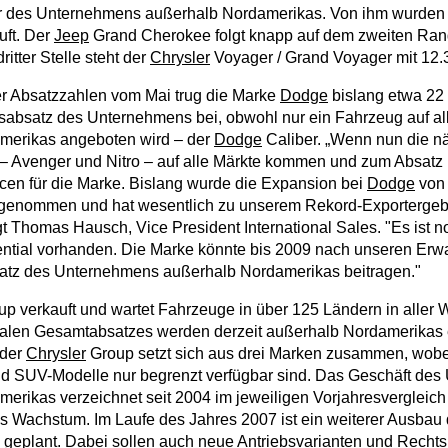
r des Unternehmens außerhalb Nordamerikas. Von ihm wurden
uft. Der
Jeep
Grand Cherokee folgt knapp auf dem zweiten Ran
itter Stelle steht der
Chrysler
Voyager / Grand Voyager mit 12
er Absatzzahlen vom Mai trug die Marke
Dodge
bislang etwa 22
sabsatz des Unternehmens bei, obwohl nur ein Fahrzeug auf al
merikas angeboten wird – der
Dodge
Caliber. „Wenn nun die n
– Avenger und Nitro – auf alle Märkte kommen und zum Absatz 
cen für die Marke. Bislang wurde die Expansion bei
Dodge
von
fgenommen und hat wesentlich zu unserem Rekord-Exportergeb
t Thomas Hausch, Vice President International Sales. "Es ist no
ntial vorhanden. Die Marke könnte bis 2009 nach unseren Erw
atz des Unternehmens außerhalb Nordamerikas beitragen."
p verkauft und wartet Fahrzeuge in über 125 Ländern in aller 
alen Gesamtabsatzes werden derzeit außerhalb Nordamerikas e
 der
Chrysler
Group setzt sich aus drei Marken zusammen, wobei
nd SUV-Modelle nur begrenzt verfügbar sind. Das Geschäft de
erikas verzeichnet seit 2004 im jeweiligen Vorjahresvergleich
 Wachstum. Im Laufe des Jahres 2007 ist ein weiterer Ausbau
geplant. Dabei sollen auch neue Antriebsvarianten und Recht