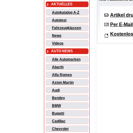
AKTUELLES
Autokatalog A-Z
Artikel d
Autotest
Per E-Mai
Fahrzeugklassen
Kostenlos
News
Videos
AUTO NEWS
Alle Automarken
Abarth
Alfa Romeo
Aston Martin
Audi
Bentley
BMW
Bugatti
Cadillac
Chevrolet