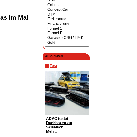
as im Mai
Auto News
Test
ADAC testet
Dachboxen zur
Skisaison
Mehr...