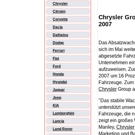
Chrysler
Citroën
Chrysler Gr
Corvette
2007
Dacia
Daihatsu
Das Absatzwach
Dodge
sich im Mai weite
Ferrari
abgesetzte Fahr
Fiat
Unternehmen ein
Ford
aufzuweisen. Zud
Honda
2007 um 16 Proz
Fahrzeuge. Zum g
Hyundai
Chrysler
Group a
Jaguar
Jeep
"Das stabile Wac
KIA
unterstützt unser
Fahrzeuge, die n
Lamborghini
zeigt ein großes
Lancia
Manley,
Chrysler
Land Rover
Marketing und B