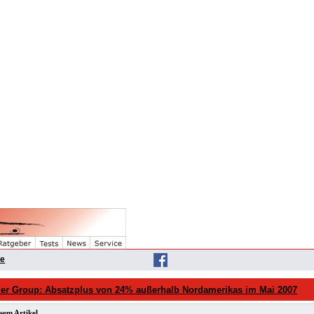
he
ler Group: Absatzplus von 24% außerhalb Nordamerikas im Mai 2007
sem Artikel