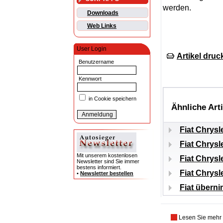
werden.
Downloads
Web Links
User Login
Artikel druc
Benutzername
Kennwort
in Cookie speichern
Ähnliche Art
Fiat Chrysl
Fiat Chrysl
Mit unserem kostenlosen
Fiat Chrysl
Newsletter sind Sie immer
bestens informiert.
Fiat Chrys
•
Newsletter bestellen
Fiat überni
Lesen Sie mehr