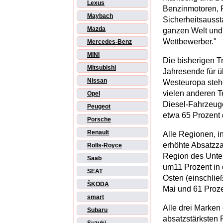
Lexus
Benzinmotoren, 
Maybach
Sicherheitsausst
Mazda
ganzen Welt und 
Wettbewerber."
Mercedes-Benz
MINI
Die bisherigen T
Mitsubishi
Jahresende für ü
Nissan
Westeuropa stehe
vielen anderen T
Opel
Diesel-Fahrzeug
Peugeot
etwa 65 Prozent
Porsche
Renault
Alle Regionen, i
erhöhte Absatzza
Rolls-Royce
Region des Unte
Saab
um11 Prozent in 
SEAT
Osten (einschlie
ŠKODA
Mai und 61 Proze
smart
Alle drei Marken
Subaru
absatzstärksten 