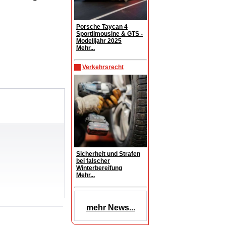
Porsche Taycan 4
Sportlimousine & GTS -
Modelljahr 2025
Mehr...
Verkehrsrecht
Sicherheit und Strafen
bei falscher
Winterbereifung
Mehr...
mehr News...