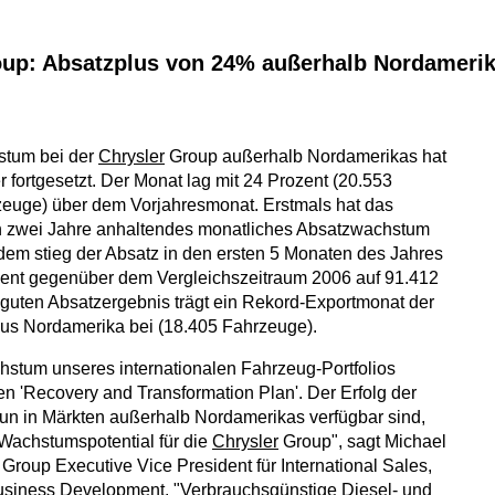
oup: Absatzplus von 24% außerhalb Nordamerik
stum bei der
Chrysler
Group außerhalb Nordamerikas hat
r fortgesetzt. Der Monat lag mit 24 Prozent (20.553
zeuge) über dem Vorjahresmonat. Erstmals hat das
 zwei Jahre anhaltendes monatliches Absatzwachstum
em stieg der Absatz in den ersten 5 Monaten des Jahres
ent gegenüber dem Vergleichszeitraum 2006 auf 91.412
uten Absatzergebnis trägt ein Rekord-Exportmonat der
us Nordamerika bei (18.405 Fahrzeuge).
hstum unseres internationalen Fahrzeug-Portfolios
en 'Recovery and Transformation Plan'. Der Erfolg der
un in Märkten außerhalb Nordamerikas verfügbar sind,
 Wachstumspotential für die
Chrysler
Group", sagt Michael
Group Executive Vice President für International Sales,
usiness Development. "Verbrauchsgünstige Diesel- und