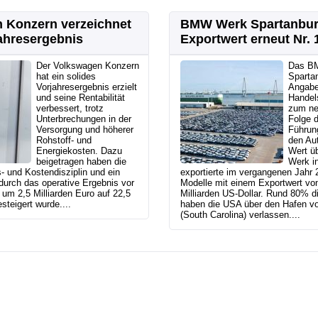
 Konzern verzeichnet
BMW Werk Spartanbur
ahresergebnis
Exportwert erneut Nr. 
Der Volkswagen Konzern
Das B
hat ein solides
Sparta
Vorjahresergebnis erzielt
Angabe
und seine Rentabilität
Handel
verbessert, trotz
zum ne
Unterbrechungen in der
Folge d
Versorgung und höherer
Führung
Rohstoff- und
den Au
Energiekosten. Dazu
Wert ü
beigetragen haben die
Werk in
s- und Kostendisziplin und ein
exportierte im vergangenen Jah
durch das operative Ergebnis vor
Modelle mit einem Exportwert von
um 2,5 Milliarden Euro auf 22,5
Milliarden US-Dollar. Rund 80% d
steigert wurde....
haben die USA über den Hafen vo
(South Carolina) verlassen....