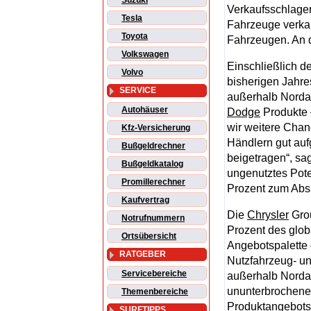
Suzuki
Verkaufsschlage
Tesla
Fahrzeuge verka
Toyota
Fahrzeugen. An dr
Volkswagen
Einschließlich d
Volvo
bisherigen Jahre
SERVICE
außerhalb Norda
Autohäuser
Dodge
Produkte 
wir weitere Chan
Kfz-Versicherung
Händlern gut au
Bußgeldrechner
beigetragen“, sag
Bußgeldkatalog
ungenutztes Pote
Promillerechner
Prozent zum Abs
Kaufvertrag
Die
Chrysler
Grou
Notrufnummern
Prozent des glob
Ortsübersicht
Angebotspalette
RATGEBER
Nutzfahrzeug- u
Servicebereiche
außerhalb Nordam
ununterbrochenes
Themenbereiche
Produktangebots 
SURFTIPPS