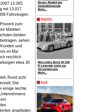
Neues Modell der
 2007 13.265
Geländelegende
g mit 13.017
Mehr...
.358 Fahrzeugen.
Historie
 Prozent zum
len Märkten
ächsten beiden
beitragen, sehen
 Kunden und
nis im Mai
ch reichlich
artungen etwa 30
Mercedes-Benz W 196
R Legende steht zur
Versteigerung
Mehr...
Welt. Rund acht
Kauf
rzielt. Die
 einige leichte
s Unternehmens
 ein
 des
slenker angeboten