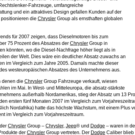
Rechtslenker-Fahrzeuge, umfangreiche
attung und ein attraktives Design gefallen Kunden auf der
positionieren die
Chrysler
Group als ernsthaften globalen
rends für 2007 zeigen, dass Dieselmotoren bis zum
ber 75 Prozent des Absatzes der
Chrysler
Group in
n könnten, wo die Diesel-Nachfrage höher liegt als in
eilen der Welt. Dies wäre ein deutlicher Absatz-zuwachs an
en im Vergleich zum Jahre 2005. Damals machte dieser
 des westeuropäischen Absatzes des Unternehmens aus.
n denen die
Chrysler
Group Fahrzeuge verkauft, wiesen
hlen im Mai. In West- und Mitteleuropa, die absatz-stärkste
rnehmens außerhalb Nordamerikas, stieg der Absatz um 13 Pro
den ersten fünf Monaten 2007 im Vergleich zum Vorjahreszeitra
ßlich Nordafrika) hatte das höchste Wachstum, mit einem Plus v
nt im Vergleich zum Vorjahreszeitraum.
 der
Chrysler
Group –
Chrysler
,
Jeep
® und
Dodge
– waren in de
Produkte der
Chrysler
Group vertreten. Der
Dodge
Caliber blieb