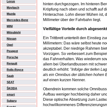
Lexus
hinten durchgezogen. Im hinteren Ber
Maybach
Kröpfung nach oben und schafft auf di
Mazda
Hinterachse. Lohn dieser Mühen ist,
Millimeter über der Fahrbahn liegt.
Mercedes-Benz
MINI
Vielfältige Vorteile durch abgesen
Mitsubishi
Ein Trittbrett unterteilt den Einstieg
Nissan
Millimetern: Das wäre selbst heute n
Opel
akzeptabel. Der niedrige Rahmen biet
Peugeot
Vorzügen. So verbessert zum Beispie
Porsche
das Fahrverhalten. Was wiederum sow
Renault
allem bei Überlandbussen mit schwe
deutlich erhöht:
"Infolge der tiefen L
Rolls-Royce
als ein Omnibus der üblichen hohen 
Saab
auf einen kurzen Nenner.
SEAT
ŠKODA
Obendrein kommen solche Omnibusse 
Aufbau weniger hochbeinig daher und 
smart
Diese optische Absetzung zum Lastw
Subaru
hochwillkommenes Differenzierungsm