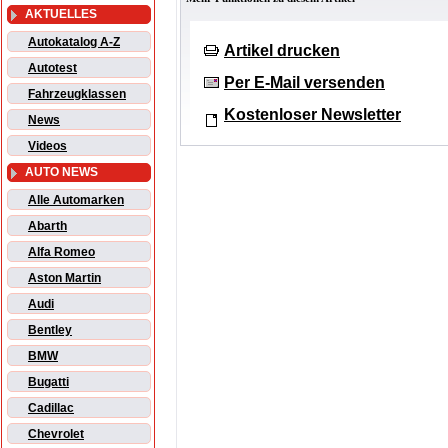
AKTUELLES
Autokatalog A-Z
Artikel drucken
Autotest
Per E-Mail versenden
Fahrzeugklassen
Kostenloser Newsletter
News
Videos
AUTO NEWS
Alle Automarken
Abarth
Alfa Romeo
Aston Martin
Audi
Bentley
BMW
Bugatti
Cadillac
Chevrolet