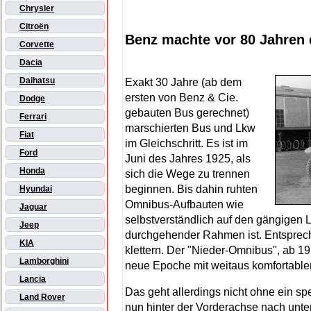
Chrysler
Citroën
Benz machte vor 80 Jahren
Corvette
Dacia
Daihatsu
Exakt 30 Jahre (ab dem
ersten von Benz & Cie.
Dodge
gebauten Bus gerechnet)
Ferrari
marschierten Bus und Lkw
Fiat
im Gleichschritt. Es ist im
Ford
Juni des Jahres 1925, als
Honda
sich die Wege zu trennen
beginnen. Bis dahin ruhten
Hyundai
Omnibus-Aufbauten wie
Jaguar
selbstverständlich auf den gängigen
Jeep
durchgehender Rahmen ist. Entsprech
KIA
klettern. Der "Nieder-Omnibus", ab 192
Lamborghini
neue Epoche mit weitaus komfortabler
Lancia
Das geht allerdings nicht ohne ein s
Land Rover
nun hinter der Vorderachse nach unt