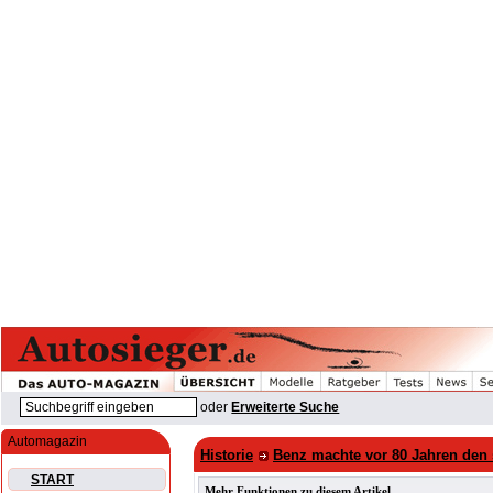
oder
Erweiterte Suche
Automagazin
Historie
Benz machte vor 80 Jahren den
START
Mehr Funktionen zu diesem Artikel