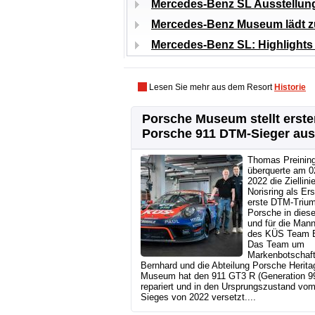
Mercedes-Benz SL Ausstellung
Mercedes-Benz Museum lädt z
Mercedes-Benz SL: Highlight
Lesen Sie mehr aus dem Resort
Historie
Porsche Museum stellt erste
Porsche 911 DTM-Sieger aus
Thomas Preinin
überquerte am 02
2022 die Ziellin
Norisring als Ers
erste DTM-Trium
Porsche in diese
und für die Man
des KÜS Team B
Das Team um
Markenbotschaf
Bernhard und die Abteilung Porsche Herita
Museum hat den 911 GT3 R (Generation 9
repariert und in den Ursprungszustand vo
Sieges von 2022 versetzt....