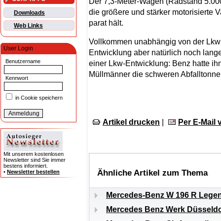
Der 7,3-Meter-Wagen (Radstand 5.000 
die größere und stärker motorisierte 
Downloads
parat hält.
Web Links
Vollkommen unabhängig von der Lkw-
User Login
Entwicklung aber natürlich noch lange
Benutzername
einer Lkw-Entwicklung: Benz hatte ihn
Müllmänner die schweren Abfalltonnen
Kennwort
in Cookie speichern
Artikel drucken
|
Per E-Mail
Mit unserem kostenlosen
Newsletter sind Sie immer
bestens informiert.
Ähnliche Artikel zum Thema
•
Newsletter bestellen
Mercedes-Benz W 196 R Legend
Mercedes Benz Werk Düsseldorf