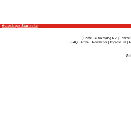
Autosieger-Startseite
[
|
|
Home
Autokatalog A-Z
Fahrze
[
|
|
|
|
FAQ
Archiv
Newsletter
Impressum
A
Se