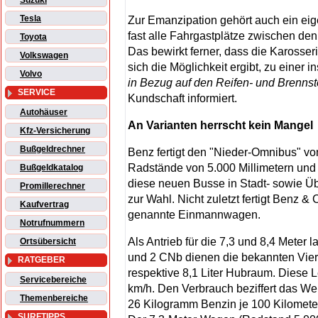
Suzuki
Tesla
Zur Emanzipation gehört auch ein eig
fast alle Fahrgastplätze zwischen den
Toyota
Das bewirkt ferner, dass die Karosse
Volkswagen
sich die Möglichkeit ergibt, zu eine
Volvo
in Bezug auf den Reifen- und Brennst
SERVICE
Kundschaft informiert.
Autohäuser
An Varianten herrscht kein Mangel
Kfz-Versicherung
Bußgeldrechner
Benz fertigt den "Nieder-Omnibus" vo
Radstände von 5.000 Millimetern und 6
Bußgeldkatalog
diese neuen Busse in Stadt- sowie Ü
Promillerechner
zur Wahl. Nicht zuletzt fertigt Benz &
Kaufvertrag
genannte Einmannwagen.
Notrufnummern
Als Antrieb für die 7,3 und 8,4 Mete
Ortsübersicht
und 2 CNb dienen die bekannten Vier
RATGEBER
respektive 8,1 Liter Hubraum. Diese L
Servicebereiche
km/h. Den Verbrauch beziffert das Wer
Themenbereiche
26 Kilogramm Benzin je 100 Kilometer.
SURFTIPPS