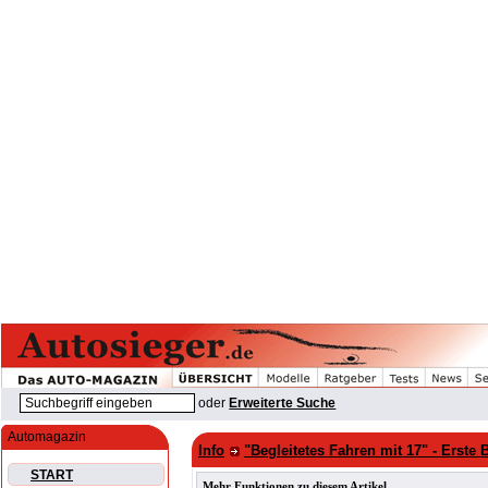
oder
Erweiterte Suche
Automagazin
Info
"Begleitetes Fahren mit 17" - Erste 
START
Mehr Funktionen zu diesem Artikel