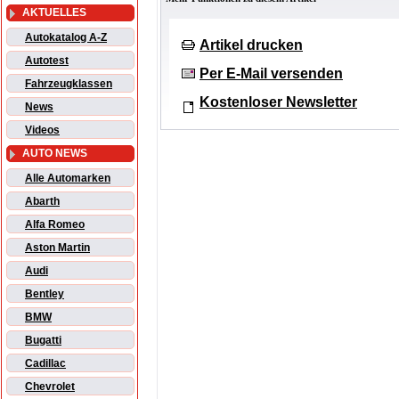
AKTUELLES
Autokatalog A-Z
Artikel drucken
Autotest
Per E-Mail versenden
Fahrzeugklassen
Kostenloser Newsletter
News
Videos
AUTO NEWS
Alle Automarken
Abarth
Alfa Romeo
Aston Martin
Audi
Bentley
BMW
Bugatti
Cadillac
Chevrolet