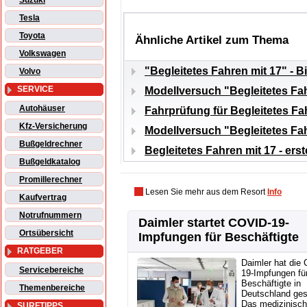
Suzuki
Tesla
Toyota
Ähnliche Artikel zum Thema
Volkswagen
"Begleitetes Fahren mit 17" - B
Volvo
SERVICE
Modellversuch "Begleitetes Fah
Autohäuser
Fahrprüfung für Begleitetes Fa
Kfz-Versicherung
Modellversuch "Begleitetes Fah
Bußgeldrechner
Begleitetes Fahren mit 17 - er
Bußgeldkatalog
Promillerechner
Lesen Sie mehr aus dem Resort
Info
Kaufvertrag
Notrufnummern
Daimler startet COVID-19-
Ortsübersicht
Impfungen für Beschäftigte
RATGEBER
Daimler hat die
Servicebereiche
19-Impfungen fü
Beschäftigte in
Themenbereiche
Deutschland gest
Das medizinisc
SURFTIPPS