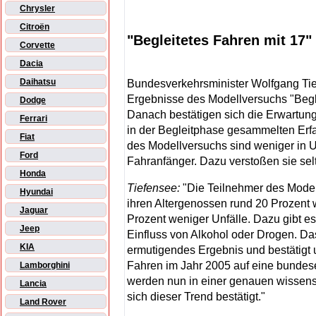
Chrysler
Citroën
"Begleitetes Fahren mit 17" 
Corvette
Dacia
Daihatsu
Bundesverkehrsminister Wolfgang Tief
Ergebnisse des Modellversuchs "Beglei
Dodge
Danach bestätigen sich die Erwartun
Ferrari
in der Begleitphase gesammelten Erfa
Fiat
des Modellversuchs sind weniger in Un
Ford
Fahranfänger. Dazu verstoßen sie sel
Honda
Tiefensee:
"Die Teilnehmer des Model
Hyundai
ihren Altergenossen rund 20 Prozent
Jaguar
Prozent weniger Unfälle. Dazu gibt es
Jeep
Einfluss von Alkohol oder Drogen. Das
KIA
ermutigendes Ergebnis und bestätigt 
Fahren im Jahr 2005 auf eine bundese
Lamborghini
werden nun in einer genauen wissens
Lancia
sich dieser Trend bestätigt."
Land Rover