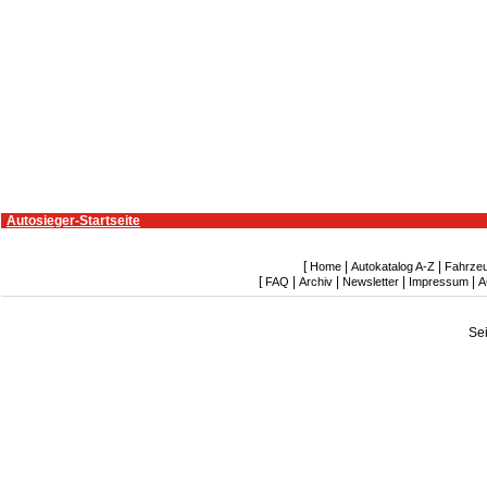
Autosieger-Startseite
[
|
|
Home
Autokatalog A-Z
Fahrze
[
|
|
|
|
FAQ
Archiv
Newsletter
Impressum
A
Se