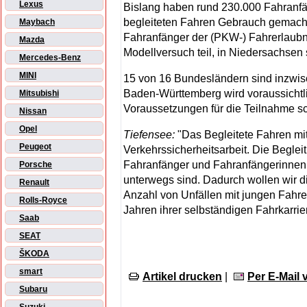
Lexus
Bislang haben rund 230.000 Fahranfä
begleiteten Fahren Gebrauch gemacht.
Maybach
Fahranfänger der (PKW-) Fahrerlaub
Mazda
Modellversuch teil, in Niedersachsen s
Mercedes-Benz
MINI
15 von 16 Bundesländern sind inzwis
Baden-Württemberg wird voraussichtl
Mitsubishi
Voraussetzungen für die Teilnahme sc
Nissan
Opel
Tiefensee:
"Das Begleitete Fahren mit 
Peugeot
Verkehrssicherheitsarbeit. Die Beglei
Fahranfänger und Fahranfängerinnen 
Porsche
unterwegs sind. Dadurch wollen wir di
Renault
Anzahl von Unfällen mit jungen Fahre
Rolls-Royce
Jahren ihrer selbständigen Fahrkarrie
Saab
SEAT
ŠKODA
smart
Artikel drucken
|
Per E-Mail
Subaru