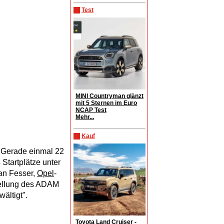
Test
MINI Countryman glänzt
mit 5 Sternen im Euro
NCAP Test
Mehr...
Kauf
" Gerade einmal 22
 Startplätze unter
an Fesser,
Opel
-
stellung des ADAM
ältigt".
Toyota Land Cruiser -