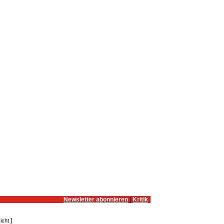
Newsletter abonnieren
|
Kritik
]
icht