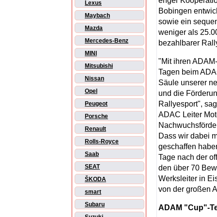
enger Kooperatio
Lexus
Bobingen entwick
Maybach
sowie ein sequen
Mazda
weniger als 25.0
Mercedes-Benz
bezahlbarer Rall
MINI
"Mit ihren ADAM
Mitsubishi
Tagen beim AD
Nissan
Säule unserer neu
Opel
und die Förderu
Rallyesport", sa
Peugeot
ADAC Leiter Moto
Porsche
Nachwuchsförderu
Renault
Dass wir dabei
Rolls-Royce
geschaffen haben
Saab
Tage nach der off
SEAT
den über 70 Bewe
Werksleiter in E
ŠKODA
von der großen A
smart
Subaru
ADAM "Cup"-Tea