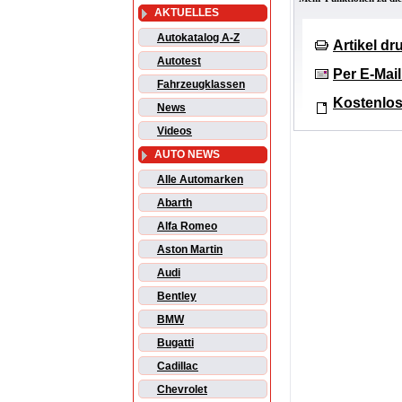
AKTUELLES
Autokatalog A-Z
Artikel d
Autotest
Per E-Mai
Fahrzeugklassen
Kostenlos
News
Videos
AUTO NEWS
Alle Automarken
Abarth
Alfa Romeo
Aston Martin
Audi
Bentley
BMW
Bugatti
Cadillac
Chevrolet