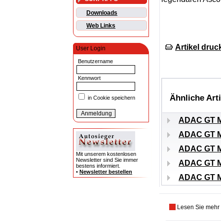
Downloads
Web Links
Artikel druc
User Login
Benutzername
Kennwort
Ähnliche Art
in Cookie speichern
ADAC GT Ma
ADAC GT Ma
ADAC GT Ma
Mit unserem kostenlosen
Newsletter sind Sie immer
ADAC GT Ma
bestens informiert.
•
Newsletter bestellen
ADAC GT Ma
Lesen Sie mehr