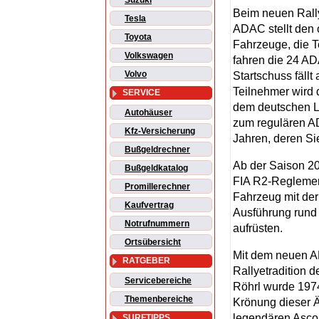
Suzuki
Beim neuen Rall
Tesla
ADAC stellt den 
Toyota
Fahrzeuge, die 
Volkswagen
fahren die 24 
Volvo
Startschuss fällt
Teilnehmer wird 
SERVICE
dem deutschen La
Autohäuser
zum regulären 
Kfz-Versicherung
Jahren, deren S
Bußgeldrechner
Ab der Saison 2
Bußgeldkatalog
FIA R2-Reglement
Promillerechner
Fahrzeug mit der 
Kaufvertrag
Ausführung rund 
Notrufnummern
aufrüsten.
Ortsübersicht
Mit dem neuen
RATGEBER
Rallyetradition 
Servicebereiche
Röhrl wurde 197
Themenbereiche
Krönung dieser Ä
legendären Asco
SURFTIPPS