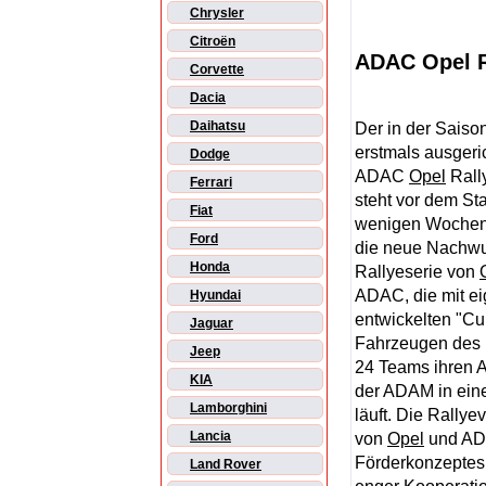
Chrysler
Citroën
ADAC Opel R
Corvette
Dacia
Daihatsu
Der in der Saiso
erstmals ausgeri
Dodge
ADAC
Opel
Rall
Ferrari
steht vor dem Sta
Fiat
wenigen Wochen
Ford
die neue Nachw
Honda
Rallyeserie von
ADAC, die mit ei
Hyundai
entwickelten "Cu
Jaguar
Fahrzeugen des L
Jeep
24 Teams ihren
KIA
der ADAM in ein
Lamborghini
läuft. Die Rallye
Lancia
von
Opel
und ADA
Förderkonzeptes
Land Rover