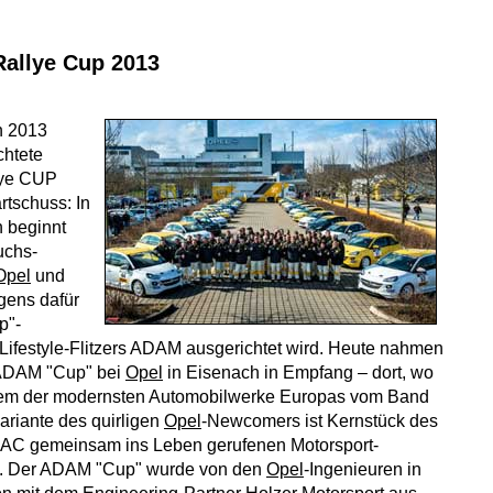
allye Cup 2013
n 2013
chtete
ye CUP
rtschuss: In
 beginnt
uchs-
Opel
und
gens dafür
p"-
ifestyle-Flitzers ADAM ausgerichtet wird. Heute nahmen
 ADAM "Cup" bei
Opel
in Eisenach in Empfang – dort, wo
em der modernsten Automobilwerke Europas vom Band
variante des quirligen
Opel
-Newcomers ist Kernstück des
C gemeinsam ins Leben gerufenen Motorsport-
. Der ADAM "Cup" wurde von den
Opel
-Ingenieuren in