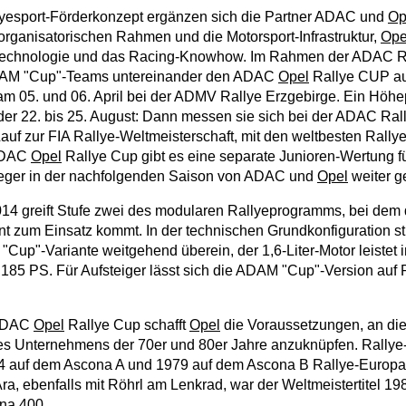
yesport-Förderkonzept ergänzen sich die Partner ADAC und
Op
organisatorischen Rahmen und die Motorsport-Infrastruktur,
Ope
Technologie und das Racing-Knowhow. Im Rahmen der ADAC R
ADAM "Cup"-Teams untereinander den ADAC
Opel
Rallye CUP au
 am 05. und 06. April bei der ADMV Rallye Erzgebirge. Ein Höhep
der 22. bis 25. August: Dann messen sie sich bei der ADAC Ral
uf zur FIA Rallye-Weltmeisterschaft, mit den weltbesten Rallyep
ADAC
Opel
Rallye Cup gibt es eine separate Junioren-Wertung fü
ieger in der nachfolgenden Saison von ADAC und
Opel
weiter ge
014 greift Stufe zwei des modularen Rallyeprogramms, bei d
 zum Einsatz kommt. In der technischen Grundkonfiguration s
"Cup"-Variante weitgehend überein, der 1,6-Liter-Motor leistet i
185 PS. Für Aufsteiger lässt sich die ADAM "Cup"-Version auf
 ADAC
Opel
Rallye Cup schafft
Opel
die Voraussetzungen, an die
des Unternehmens der 70er und 80er Jahre anzuknüpfen. Rally
4 auf dem Ascona A und 1979 auf dem Ascona B Rallye-Europam
ra, ebenfalls mit Röhrl am Lenkrad, war der Weltmeistertitel 1
na 400.