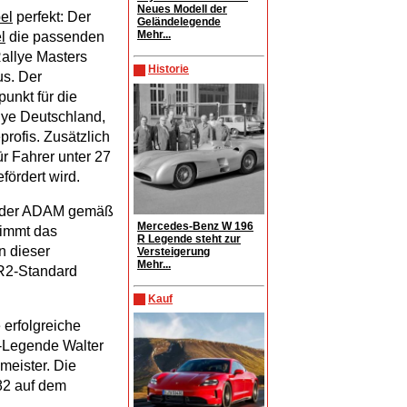
Neues Modell der
el
perfekt: Der
Geländelegende
Mehr...
l
die passenden
allye Masters
Historie
s. Der
unkt für die
lye Deutschland,
rofis. Zusätzlich
r Fahrer unter 27
fördert wird.
em der ADAM gemäß
Mercedes-Benz W 196
timmt das
R Legende steht zur
n dieser
Versteigerung
Mehr...
 R2-Standard
Kauf
 erfolgreiche
e-Legende Walter
eister. Die
982 auf dem