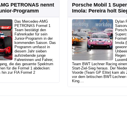
AMG PETRONAS nennt
Porsche Mobil 1 Super
Junior-Programm
Imola: Pereira holt Sie
Das Mercedes-AMG
Dylan P
PETRONAS Formel 1
Saison
Team bestätigt den
Porsch
Fahrerkader für sein
Superc
Junior-Programm in der
Formel
kommenden Saison. Das
Imola (
Programm umfasst in
gewonn
diesem Jahr sieben
Unbeei
aufstrebende junge
Regen 
Fahrerinnen und Fahrer,
Luxemb
gang, die das gesamte Spektrum
Team BWT Lechner Racing einen
en für die Formel 1 abdecken:
Start-Ziel-Sieg heraus. Der Nieder
 hin zur FIA Formel 2
Voorde (Team GP Elite) kam als Z
vor dem britischen BWT-Lechner-
King....