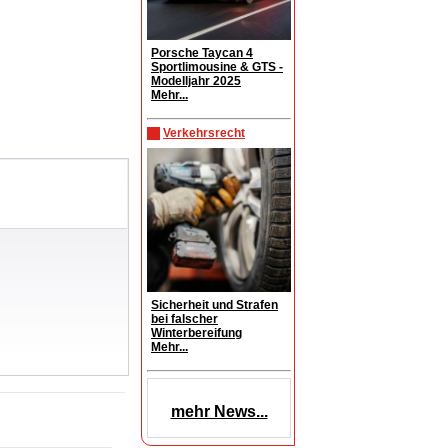
Porsche Taycan 4
Sportlimousine & GTS -
Modelljahr 2025
Mehr...
Verkehrsrecht
Sicherheit und Strafen
bei falscher
Winterbereifung
Mehr...
mehr News...