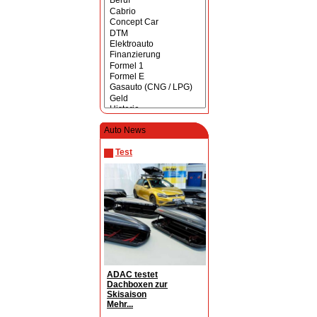
Auto News
Test
ADAC testet
Dachboxen zur
Skisaison
Mehr...