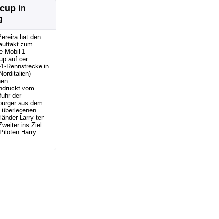
cup in
g
ereira hat den
auftakt zum
e Mobil 1
up auf der
-1-Rennstrecke in
Norditalien)
en.
ndruckt vom
fuhr der
urger aus dem
 überlegenen
länder Larry ten
weiter ins Ziel
Piloten Harry