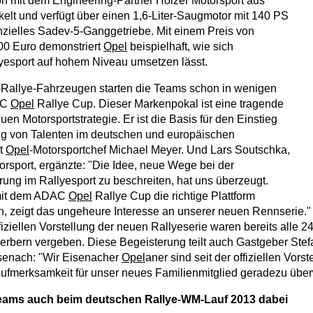
n mit dem Engineering-Partner Holzer Motorsport aus
elt und verfügt über einen 1,6-Liter-Saugmotor mit 140 PS
zielles Sadev-5-Ganggetriebe. Mit einem Preis von
00 Euro demonstriert
Opel
beispielhaft, wie sich
yesport auf hohem Niveau umsetzen lässt.
-Rallye-Fahrzeugen starten die Teams schon in wenigen
AC
Opel
Rallye Cup. Dieser Markenpokal ist eine tragende
en Motorsportstrategie. Er ist die Basis für den Einstieg
ng von Talenten im deutschen und europäischen
gt
Opel
-Motorsportchef Michael Meyer. Und Lars Soutschka,
rsport, ergänzte: "Die Idee, neue Wege bei der
ng im Rallyesport zu beschreiten, hat uns überzeugt.
 mit dem ADAC
Opel
Rallye Cup die richtige Plattform
, zeigt das ungeheure Interesse an unserer neuen Rennserie.
iziellen Vorstellung der neuen Rallyeserie waren bereits alle 24
rbern vergeben. Diese Begeisterung teilt auch Gastgeber Stef
isenach: "Wir Eisenacher
Opel
aner sind seit der offiziellen Vor
ufmerksamkeit für unser neues Familienmitglied geradezu überw
ms auch beim deutschen Rallye-WM-Lauf 2013 dabei