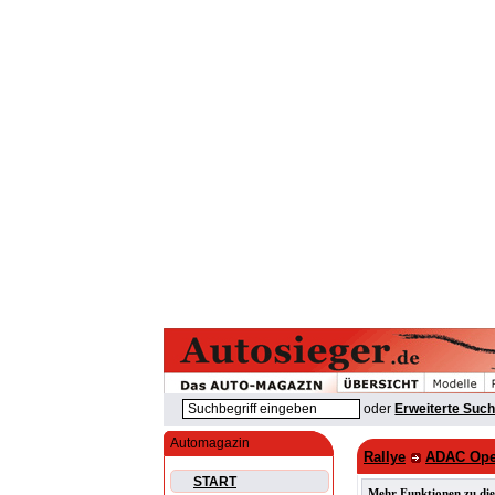
oder
Erweiterte Suc
Automagazin
Rallye
ADAC Opel
START
Mehr Funktionen zu die