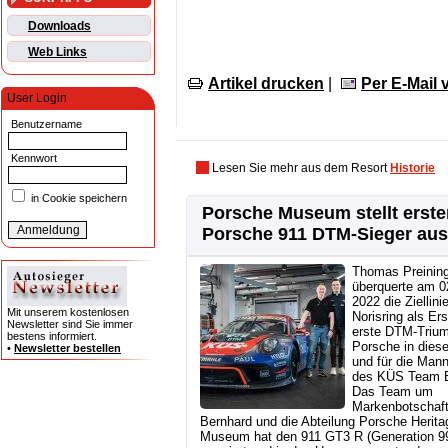
Downloads
Web Links
Artikel drucken
|
Per E-Mail
User Login
Benutzername
Kennwort
Lesen Sie mehr aus dem Resort
Historie
in Cookie speichern
Porsche Museum stellt erste
Porsche 911 DTM-Sieger aus
Thomas Preinin
überquerte am 02
2022 die Ziellin
Mit unserem kostenlosen
Norisring als Ers
Newsletter sind Sie immer
erste DTM-Trium
bestens informiert.
Porsche in diese
•
Newsletter bestellen
und für die Man
des KÜS Team B
Das Team um
Markenbotschaf
Bernhard und die Abteilung Porsche Herita
Museum hat den 911 GT3 R (Generation 9