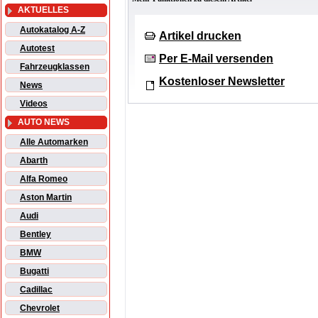
AKTUELLES
Autokatalog A-Z
Artikel drucken
Autotest
Per E-Mail versenden
Fahrzeugklassen
Kostenloser Newsletter
News
Videos
AUTO NEWS
Alle Automarken
Abarth
Alfa Romeo
Aston Martin
Audi
Bentley
BMW
Bugatti
Cadillac
Chevrolet