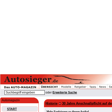
oder
Erweiterte Suche
Automagazin
Historie
30 Jahre Anschnallpflicht auf d
START
Mehr Funktionen zu diesem Artikel