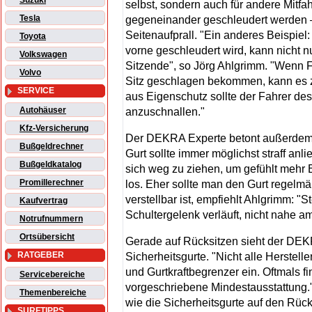
Suzuki
selbst, sondern auch für andere Mitfa
Tesla
gegeneinander geschleudert werden 
Seitenaufprall. "Ein anderes Beispiel
Toyota
vorne geschleudert wird, kann nicht n
Volkswagen
Sitzende", so Jörg Ahlgrimm. "Wenn F
Volvo
Sitz geschlagen bekommen, kann es 
SERVICE
aus Eigenschutz sollte der Fahrer de
Autohäuser
anzuschnallen."
Kfz-Versicherung
Der DEKRA Experte betont außerdem, wi
Bußgeldrechner
Gurt sollte immer möglichst straff anl
Bußgeldkatalog
sich weg zu ziehen, um gefühlt mehr 
Promillerechner
los. Eher sollte man den Gurt regelm
verstellbar ist, empfiehlt Ahlgrimm: "S
Kaufvertrag
Schultergelenk verläuft, nicht nahe a
Notrufnummern
Ortsübersicht
Gerade auf Rücksitzen sieht der DEK
RATGEBER
Sicherheitsgurte. "Nicht alle Herstell
und Gurtkraftbegrenzer ein. Oftmals fi
Servicebereiche
vorgeschriebene Mindestausstattung."
Themenbereiche
wie die Sicherheitsgurte auf den Rück
SURFTIPPS