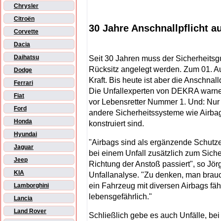
Chrysler
Citroën
30 Jahre Anschnallpflicht a
Corvette
Dacia
Daihatsu
Seit 30 Jahren muss der Sicherheitsg
Rücksitz angelegt werden. Zum 01. Au
Dodge
Kraft. Bis heute ist aber die Anschnal
Ferrari
Die Unfallexperten von DEKRA warnen:
Fiat
vor Lebensretter Nummer 1. Und: Nur
Ford
andere Sicherheitssysteme wie Airbag
Honda
konstruiert sind.
Hyundai
"Airbags sind als ergänzende Schutzei
Jaguar
bei einem Unfall zusätzlich zum Siche
Jeep
Richtung der Anstoß passiert", so Jö
KIA
Unfallanalyse. "Zu denken, man brauc
ein Fahrzeug mit diversen Airbags fährt
Lamborghini
lebensgefährlich."
Lancia
Land Rover
Schließlich gebe es auch Unfälle, be