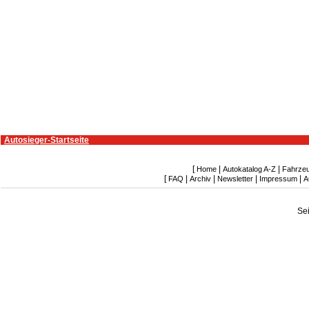
Autosieger-Startseite
[
|
|
Home
Autokatalog A-Z
Fahrze
[
|
|
|
|
FAQ
Archiv
Newsletter
Impressum
A
Se