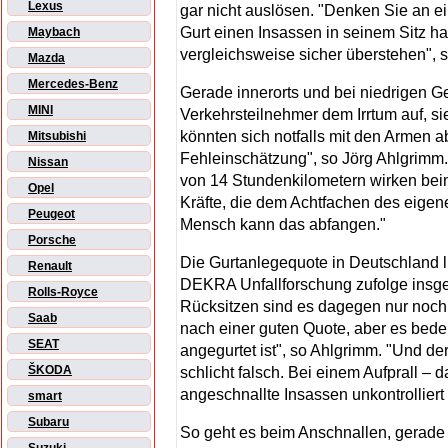
Lexus
gar nicht auslösen. "Denken Sie an e
Gurt einen Insassen in seinem Sitz ha
Maybach
vergleichsweise sicher überstehen", s
Mazda
Mercedes-Benz
Gerade innerorts und bei niedrigen G
MINI
Verkehrsteilnehmer dem Irrtum auf, si
könnten sich notfalls mit den Armen ab
Mitsubishi
Fehleinschätzung", so Jörg Ahlgrimm.
Nissan
von 14 Stundenkilometern wirken beim 
Opel
Kräfte, die dem Achtfachen des eige
Peugeot
Mensch kann das abfangen."
Porsche
Die Gurtanlegequote in Deutschland l
Renault
DEKRA Unfallforschung zufolge insge
Rolls-Royce
Rücksitzen sind es dagegen nur noch 
Saab
nach einer guten Quote, aber es bede
SEAT
angegurtet ist", so Ahlgrimm. "Und der 
ŠKODA
schlicht falsch. Bei einem Aufprall –
angeschnallte Insassen unkontrollier
smart
Subaru
So geht es beim Anschnallen, gerade 