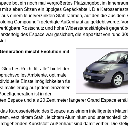
pace bot ein noch mal vergrößertes Platzangebot im Innenrau
g mit sieben Sitzen ein üppiges Gepäckabteil. Die Karosseriest
ut aus einem feuerverzinkten Stahlrahmen, auf den die aus dem
olding Compound") gefertigte Außenhaut aufgeklebt wurde. Vort
 verfügbare Rostschutz und hohe Widerstandsfähigkeit gegenübe
arkterfolg des Espace war gesichert, die Kapazität von rund 3
tet.
 Generation mischt Evolution mit
leiches Recht für alle" bietet der
pruchsvolles Ambiente, optimale
dividuelle Einstellmöglichkeiten für
 Klimatisierung auf jedem einzelnen
odellgeneration ist in den
ten Espace und als 20 Zentimeter längerer Grand Espace erhält
 das Karosseriekleid des Espace aus einem intelligenten Materi
stem, verzinktem Stahl, leichtem Aluminium und unterschiedlich
urchgehenden Kunststoff-Außenhaut sind damit vorbei: Die stet