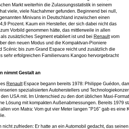
chen Markt weiterhin die Zulassungsstatistik in seinem
at viele, viele Nachahmer gefunden. Beginnend bei null,
 genannten Minivans in Deutschland inzwischen einen
4,9 Prozent. Kaum ein Hersteller, der sich dabei nicht das
um Vorbild genommen hätte, das mittlerweile in allen
ls zusätzliches Segment etabliert ist und bei
Renault
vom
über den neuen Modus und die Kompaktvan-Pioniere
 Scénic bis zum Grand Espace reicht und zusätzlich die
ls sehr erfolgreichen Familienvans Kangoo hervorgebracht
on nimmt Gestalt an
des
Renault
Espace begann bereits 1978: Philippe Guédon, da
einserien spezialisierten Autoherstellers und Technologiekonze
 den USA mit. Im Unterschied zu den dort üblichen Maxi-Forma
ine Lösung mit kompakten Außenabmessungen. Bereits 1979 sta
Hallen von Matra: Vom gut vier Meter langen "P16" gab es eine 
ie.
nicht zufrieden: Er hatte an ein Automobil gedacht, das sein