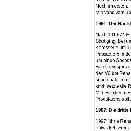
Noch im ersten, 
Minivans vom Ba
1991: Der Nachfo
Nach 191.674 Ein
Start ging. Bei
Karosserie um 18
Passagiere in de
um einen Sechszy
Benzineinspritzu
den V6 bot
Renau
schon bald zum s
km/h setzte die
Mitbewerber mess
Produktionsjubil
1997: Die dritt
1997 führte
Rena
entwickelt worde