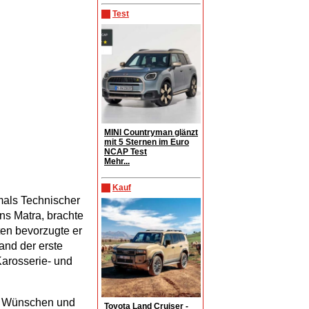
Test
MINI Countryman glänzt
mit 5 Sternen im Euro
NCAP Test
Mehr...
Kauf
mals Technischer
rns Matra, brachte
ten bevorzugte er
nd der erste
Karosserie- und
en Wünschen und
Toyota Land Cruiser -