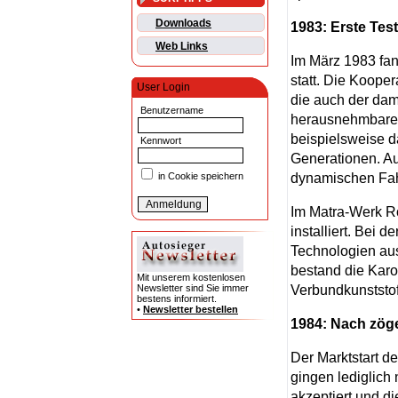
Downloads
1983: Erste Test
Web Links
Im März 1983 fa
statt. Die Koope
User Login
die auch der da
Benutzername
herausnehmbaren 
beispielsweise 
Kennwort
Generationen. Au
dynamischen Fahr
in Cookie speichern
Im Matra-Werk R
installiert. Bei
Technologien aus
bestand die Karo
Mit unserem kostenlosen
Verbundkunststof
Newsletter sind Sie immer
bestens informiert.
•
Newsletter bestellen
1984: Nach zöge
Der Marktstart d
gingen lediglich
akzeptiert und d