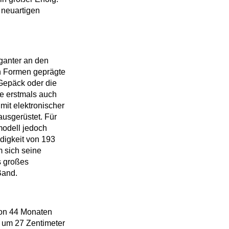
 neuartigen
ganter an den
n Formen geprägte
 Gepäck oder die
te erstmals auch
mit elektronischer
usgerüstet. Für
modell jedoch
digkeit von 193
 sich seine
s großes
Band.
von 44 Monaten
r um 27 Zentimeter