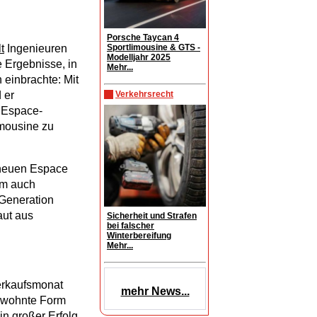
Porsche Taycan 4
Sportlimousine & GTS -
t
Ingenieuren
Modelljahr 2025
e Ergebnisse, in
Mehr...
 einbrachte: Mit
Verkehrsrecht
 er
 Espace-
imousine zu
 neuen Espace
em auch
-Generation
aut aus
Sicherheit und Strafen
bei falscher
Winterbereifung
Mehr...
erkaufsmonat
mehr News...
gewohnte Form
n großer Erfolg.