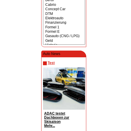
Auto News
Test
ADAC testet
Dachboxen zur
Skisaison
Mehr...