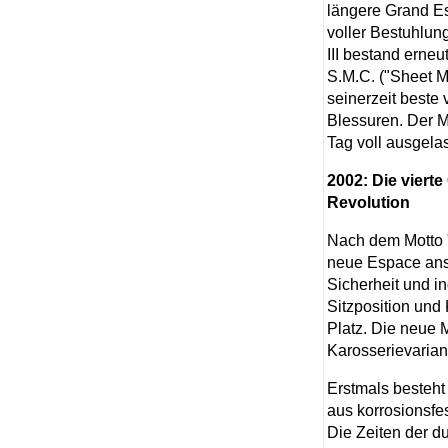
längere Grand Es
voller Bestuhlun
III bestand erne
S.M.C. ("Sheet M
seinerzeit beste
Blessuren. Der M
Tag voll ausgelas
2002: Die vierte
Revolution
Nach dem Motto "G
neue Espace ans
Sicherheit und in
Sitzposition und
Platz. Die neue M
Karosserievarian
Erstmals besteht
aus korrosionsfe
Die Zeiten der d