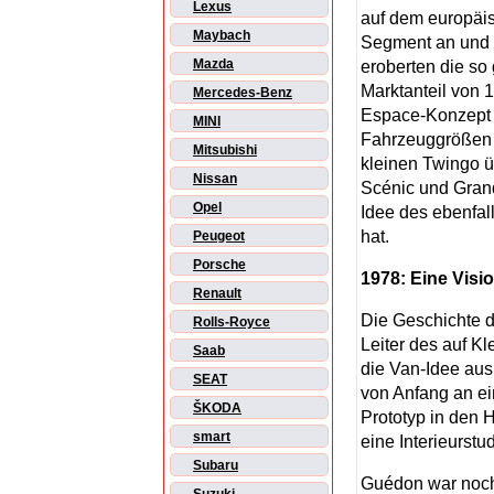
Lexus
auf dem europäis
Maybach
Segment an und h
Mazda
eroberten die so
Marktanteil von 1
Mercedes-Benz
Espace-Konzept z
MINI
Fahrzeuggrößen a
Mitsubishi
kleinen Twingo 
Nissan
Scénic und Grand
Opel
Idee des ebenfal
hat.
Peugeot
Porsche
1978: Eine Visi
Renault
Die Geschichte 
Rolls-Royce
Leiter des auf Kl
Saab
die Van-Idee aus
SEAT
von Anfang an e
ŠKODA
Prototyp in den 
smart
eine Interieurstud
Subaru
Guédon war noch 