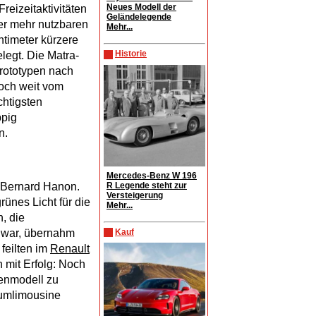
Neues Modell der
reizeitaktivitäten
Geländelegende
ber mehr nutzbaren
Mehr...
ntimeter kürzere
Historie
legt. Die Matra-
rototypen nach
noch weit vom
chtigsten
ppig
n.
Mercedes-Benz W 196
R Legende steht zur
Bernard Hanon.
Versteigerung
ünes Licht für die
Mehr...
n, die
Kauf
 war, übernahm
feilten im
Renault
 mit Erfolg: Noch
ienmodell zu
aumlimousine