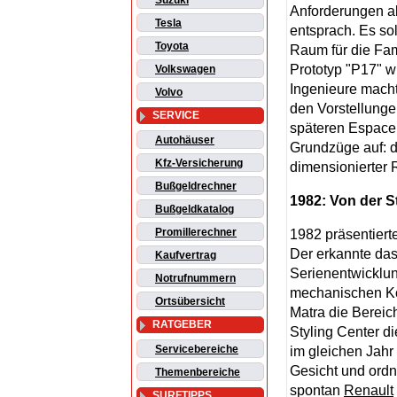
Suzuki
Anforderungen al
Tesla
entsprach. Es sol
Toyota
Raum für die Fam
Prototyp "P17" w
Volkswagen
Ingenieure macht
Volvo
den Vorstellungen
SERVICE
späteren Espace 
Autohäuser
Grundzüge auf: d
Kfz-Versicherung
dimensionierter 
Bußgeldrechner
1982: Von der S
Bußgeldkatalog
Promillerechner
1982 präsentier
Der erkannte das
Kaufvertrag
Serienentwicklu
Notrufnummern
mechanischen Ko
Ortsübersicht
Matra die Bereic
RATGEBER
Styling Center d
Servicebereiche
im gleichen Jahr
Gesicht und ordn
Themenbereiche
spontan
Renault
SURFTIPPS