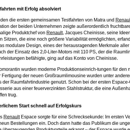
fahrten mit Erfolg absolviert
nden die ersten gemeinsamen Testfahrten von Matra und
Renaul
ration der beiden Unternehmen zeigte außerordentlich fruchtbar
malige Produktchef von
Renault
, Jacques Cheinisse, seine Ideen
Sitzen, die eine noch größere Variabilität ermöglichten, erfand
das modulare Design, eines der herausragenden Merkmale aller
ch der Einsatz des 2,0-Liter-Motors mit 110 PS, der die Rauml
leistungen befähigte, ging auf das Konto von Cheinisse.
omorantin wurden moderne Produktionseinrich-tungen für den
 der Fertigung der neuen Großraumlimousine wurden unter ander
 der Raumfahrtindustrie genutzt. Schon bei der ersten Espace
sserie aus einer feuerverzinkten Stahlstruktur, die eine Außenh
fen trug.
rlichem Start schnell auf Erfolgskurs
es
Renault
Espace sorgte für eine Schrecksekunde: Im ersten V
 neun Bestellungen ein. Doch dann hatte das Publikum die un
ie überzeugenden Produktvorteile erkannt – der Espace wurde ei