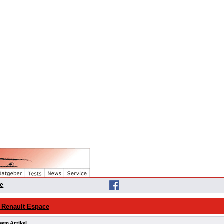
he
 Renault Espace
sem Artikel