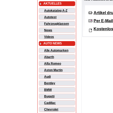
AKTUELLES
Autokatalog A-Z
Artikel d
Autotest
Per E-Mai
Fahrzeugklassen
Kostenlos
News
Videos
AUTO NEWS
Alle Automarken
Abarth
Alfa Romeo
Aston Martin
Audi
Bentley
BMW
Bugatti
Cadillac
Chevrolet