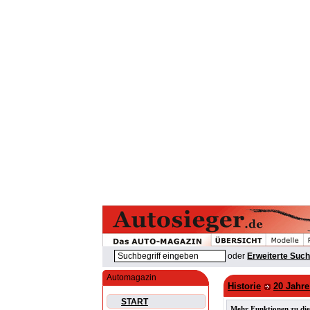
oder
Erweiterte Suc
Automagazin
Historie
20 Jahre
START
Mehr Funktionen zu die