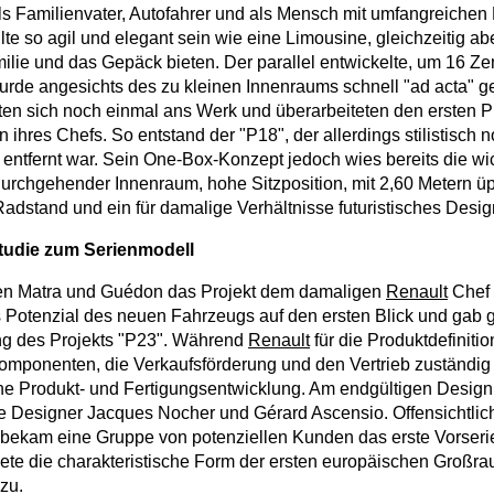
s Familienvater, Autofahrer und als Mensch mit umfangreichen F
lte so agil und elegant sein wie eine Limousine, gleichzeitig a
ilie und das Gepäck bieten. Der parallel entwickelte, um 16 Ze
urde angesichts des zu kleinen Innenraums schnell "ad acta" ge
en sich noch einmal ans Werk und überarbeiteten den ersten P
 ihres Chefs. So entstand der "P18", der allerdings stilistisch 
entfernt war. Sein One-Box-Konzept jedoch wies bereits die wi
urchgehender Innenraum, hohe Sitzposition, mit 2,60 Metern ü
Radstand und ein für damalige Verhältnisse futuristisches Desig
tudie zum Serienmodell
ten Matra und Guédon das Projekt dem damaligen
Renault
Chef 
 Potenzial des neuen Fahrzeugs auf den ersten Blick und gab gr
ng des Projekts "P23". Während
Renault
für die Produktdefinitio
mponenten, die Verkaufsförderung und den Vertrieb zuständig
he Produkt- und Fertigungsentwicklung. Am endgültigen Design 
ie Designer Jacques Nocher und Gérard Ascensio. Offensichtlich
 bekam eine Gruppe von potenziellen Kunden das erste Vorser
ete die charakteristische Form der ersten europäischen Großr
zu.