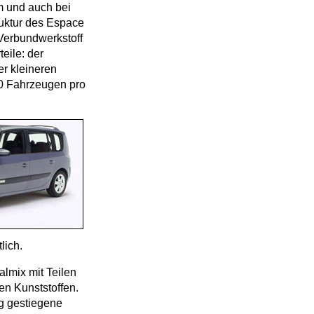
m und auch bei
ruktur des Espace
 Verbundwerkstoff
eile: der
r kleineren
00 Fahrzeugen pro
lich.
almix mit Teilen
en Kunststoffen.
ig gestiegene