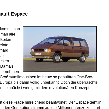
nault Espace
o kommt man
 man alle
lkeiten
meinte
rnard
der
ersten
 Damals
nternehmen
 Großraumlimousinen im heute so populären One-Box-
Europa bis dahin völlig unbekannt. Doch die überraschte
onnte zunächst wenig mit dem revolutionären Konzept
ist diese Frage hinreichend beantwortet: Der Espace geht in
ierten Generation stramm auf die Millionengrenze zu, führt