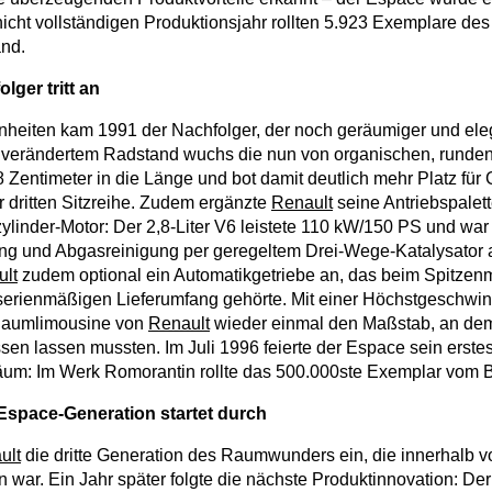
nicht vollständigen Produktionsjahr rollten 5.923 Exemplare des
nd.
lger tritt an
heiten kam 1991 der Nachfolger, der noch geräumiger und ele
 unverändertem Radstand wuchs die nun von organischen, runde
 Zentimeter in die Länge und bot damit deutlich mehr Platz für
r dritten Sitzreihe. Zudem ergänzte
Renault
seine Antriebspalet
linder-Motor: Der 2,8-Liter V6 leistete 110 kW/150 PS und war 
ng und Abgasreinigung per geregeltem Drei-Wege-Katalysator a
lt
zudem optional ein Automatikgetriebe an, das beim Spitzen
erienmäßigen Lieferumfang gehörte. Mit einer Höchstgeschwin
 Raumlimousine von
Renault
wieder einmal den Maßstab, an dem
en lassen mussten. Im Juli 1996 feierte der Espace sein erste
äum: Im Werk Romorantin rollte das 500.000ste Exemplar vom 
e Espace-Generation startet durch
ult
die dritte Generation des Raumwunders ein, die innerhalb 
n war. Ein Jahr später folgte die nächste Produktinnovation: De