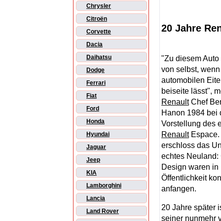
Chrysler
Citroën
20 Jahre Re
Corvette
Dacia
Daihatsu
"Zu diesem Aut
von selbst, wenn
Dodge
automobilen Eite
Ferrari
beiseite lässt", 
Fiat
Renault
Chef Be
Ford
Hanon 1984 bei 
Honda
Vorstellung des 
Renault
Espace.
Hyundai
erschloss das U
Jaguar
echtes Neuland:
Jeep
Design waren in 
KIA
Öffentlichkeit k
Lamborghini
anfangen.
Lancia
20 Jahre später 
Land Rover
seiner nunmehr v