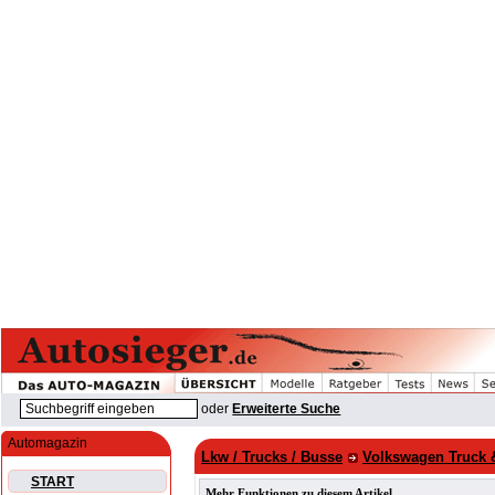
oder
Erweiterte Suche
Automagazin
Lkw / Trucks / Busse
Volkswagen Truck 
START
Mehr Funktionen zu diesem Artikel