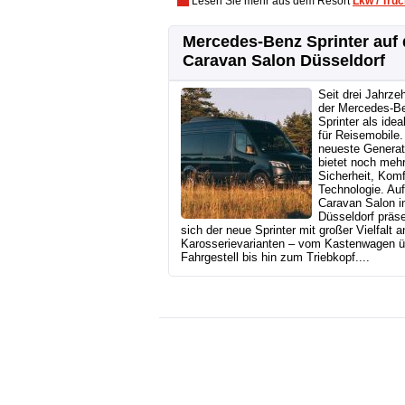
Lesen Sie mehr aus dem Resort
Lkw / Tru
Mercedes-Benz Sprinter auf
Caravan Salon Düsseldorf
Seit drei Jahrzeh
der Mercedes-B
Sprinter als idea
für Reisemobile.
neueste Generat
bietet noch meh
Sicherheit, Komf
Technologie. Au
Caravan Salon i
Düsseldorf präse
sich der neue Sprinter mit großer Vielfalt a
Karosserievarianten – vom Kastenwagen ü
Fahrgestell bis hin zum Triebkopf....