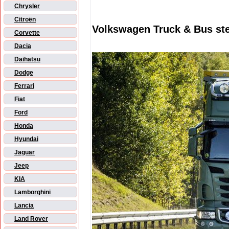
Chrysler
Citroën
Volkswagen Truck & Bus st
Corvette
Dacia
Daihatsu
Dodge
Ferrari
Fiat
Ford
Honda
Hyundai
Jaguar
Jeep
KIA
Lamborghini
Lancia
Land Rover