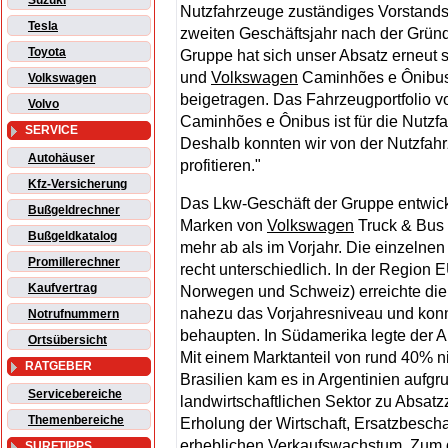
Suzuki
Nutzfahrzeuge zuständiges Vorstands
Tesla
zweiten Geschäftsjahr nach der Grün
Toyota
Gruppe hat sich unser Absatz erneut s
und
Volkswagen
Caminhões e Ônibus 
Volkswagen
beigetragen. Das Fahrzeugportfolio
Volvo
Caminhões e Ônibus ist für die Nutzfa
SERVICE
Deshalb konnten wir von der Nutzfahr
Autohäuser
profitieren."
Kfz-Versicherung
Das Lkw-Geschäft der Gruppe entwicke
Bußgeldrechner
Marken von
Volkswagen
Truck & Bus 
Bußgeldkatalog
mehr ab als im Vorjahr. Die einzelne
Promillerechner
recht unterschiedlich. In der Region 
Kaufvertrag
Norwegen und Schweiz) erreichte di
nahezu das Vorjahresniveau und konnt
Notrufnummern
behaupten. In Südamerika legte der A
Ortsübersicht
Mit einem Marktanteil von rund 40% n
RATGEBER
Brasilien kam es in Argentinien aufg
Servicebereiche
landwirtschaftlichen Sektor zu Absat
Themenbereiche
Erholung der Wirtschaft, Ersatzbescha
erheblichen Verkaufswachstum. Zum d
SURFTIPPS