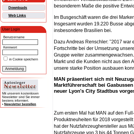
besonderem Maße die positive Entwic
Downloads
Web Links
Im Busgeschäft waren die drei Marke
Insgesamt wurden 19.220 Busse abges
User Login
insbesondere Brasilien bei.
Benutzername
Dazu Andreas Renschler: "2017 war ei
Kennwort
Fortschritte bei der Umsetzung unser
Gruppe weiter zusammengewachsen. U
in Cookie speichern
Markt und die Kunden nicht aus den A
unsere starke Position ausbauen konn
MAN präsentiert sich mit Neuzuga
Marktführerschaft bei Gasbussen
neuer Lyon's City Stadtbus vorges
Mit unserem kostenlosen
Newsletter sind Sie immer
bestens informiert.
•
Newsletter bestellen
Zum ersten Mal hat MAN auf den Full
Produktneuheiten für 2018 vorgestellt
hat der Nutzfahrzeughersteller aus Mün
Nutzfahrzeuge von 3 bis 44 Tonnen Ge