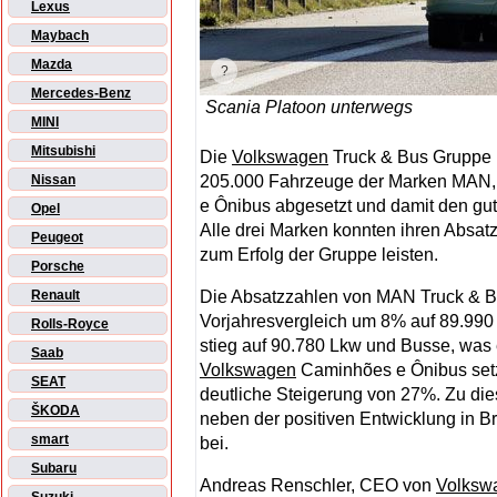
Lexus
Maybach
Mazda
Mercedes-Benz
Scania Platoon unterwegs
MINI
Mitsubishi
Die
Volkswagen
Truck & Bus Gruppe h
205.000 Fahrzeuge der Marken MAN,
Nissan
e Ônibus abgesetzt und damit den gut
Opel
Alle drei Marken konnten ihren Absatz
Peugeot
zum Erfolg der Gruppe leisten.
Porsche
Die Absatzzahlen von MAN Truck & B
Renault
Vorjahresvergleich um 8% auf 89.990
Rolls-Royce
stieg auf 90.780 Lkw und Busse, was 
Saab
Volkswagen
Caminhões e Ônibus setz
SEAT
deutliche Steigerung von 27%. Zu die
ŠKODA
neben der positiven Entwicklung in B
smart
bei.
Subaru
Andreas Renschler, CEO von
Volksw