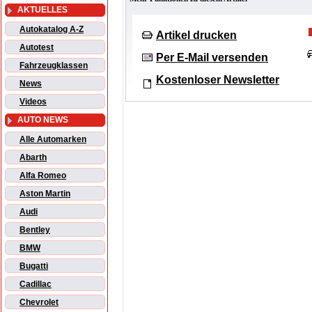
AKTUELLES
Autokatalog A-Z
Artikel drucken
Autotest
Per E-Mail versenden
Fahrzeugklassen
Kostenloser Newsletter
News
Videos
AUTO NEWS
Alle Automarken
Abarth
Alfa Romeo
Aston Martin
Audi
Bentley
BMW
Bugatti
Cadillac
Chevrolet