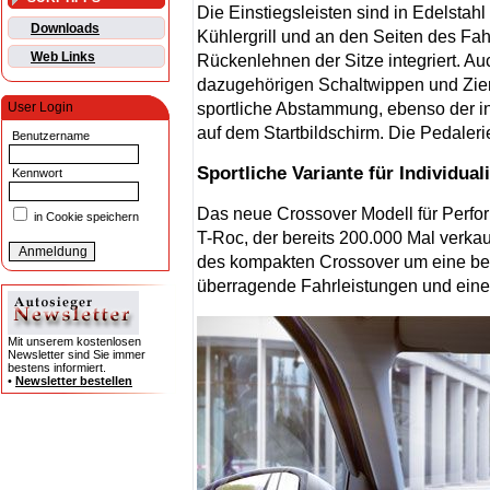
Die Einstiegsleisten sind in Edelstah
Downloads
Kühlergrill und an den Seiten des Fa
Web Links
Rückenlehnen der Sitze integriert. Au
dazugehörigen Schaltwippen und Ziern
sportliche Abstammung, ebenso der 
User Login
auf dem Startbildschirm. Die Pedalerie
Benutzername
Sportliche Variante für Individual
Kennwort
Das neue Crossover Modell für Perfor
in Cookie speichern
T-Roc, der bereits 200.000 Mal verka
des kompakten Crossover um eine beton
überragende Fahrleistungen und einen s
Mit unserem kostenlosen
Newsletter sind Sie immer
bestens informiert.
•
Newsletter bestellen