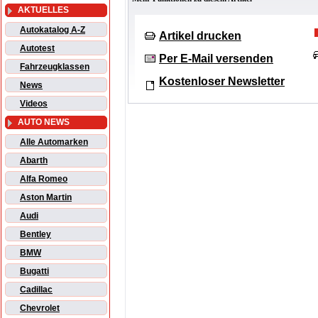
AKTUELLES
Autokatalog A-Z
Artikel drucken
Autotest
Per E-Mail versenden
Fahrzeugklassen
Kostenloser Newsletter
News
Videos
AUTO NEWS
Alle Automarken
Abarth
Alfa Romeo
Aston Martin
Audi
Bentley
BMW
Bugatti
Cadillac
Chevrolet