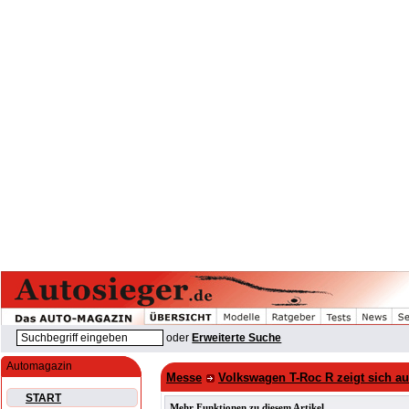
oder
Erweiterte Suche
Automagazin
Messe
Volkswagen T-Roc R zeigt sich a
START
Mehr Funktionen zu diesem Artikel