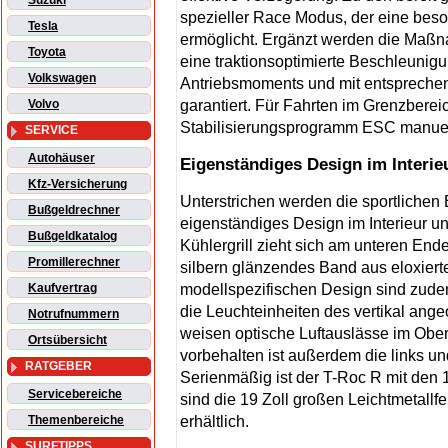
Suzuki
spezieller Race Modus, der eine bes
Tesla
ermöglicht. Ergänzt werden die Maßn
Toyota
eine traktionsoptimierte Beschleunig
Volkswagen
Antriebsmoments und mit entsprechend
garantiert. Für Fahrten im Grenzbereic
Volvo
Stabilisierungsprogramm ESC manuel
SERVICE
Autohäuser
Eigenständiges Design im Interie
Kfz-Versicherung
Unterstrichen werden die sportlichen
Bußgeldrechner
eigenständiges Design im Interieur un
Bußgeldkatalog
Kühlergrill zieht sich am unteren End
Promillerechner
silbern glänzendes Band aus eloxier
modellspezifischen Design sind zudem
Kaufvertrag
die Leuchteinheiten des vertikal angeo
Notrufnummern
weisen optische Luftauslässe im Obert
Ortsübersicht
vorbehalten ist außerdem die links un
RATGEBER
Serienmäßig ist der T-Roc R mit den 18
Servicebereiche
sind die 19 Zoll großen Leichtmetallf
erhältlich.
Themenbereiche
SURFTIPPS