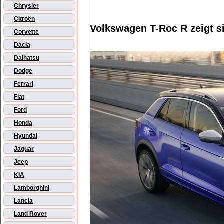
Chrysler
Citroën
Volkswagen T-Roc R zeigt s
Corvette
Dacia
Daihatsu
Dodge
Ferrari
Fiat
Ford
Honda
Hyundai
Jaguar
Jeep
KIA
Lamborghini
Lancia
Land Rover