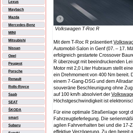
Lexus
Maybach
Mazda
Mercedes-Benz
Volkswagen T-Roc R
MINI
Mitsubishi
Mit dem T-Roc R präsentiert
Volkswa
Automobil-Salon in Genf (07. – 17. M
Nissan
erfolgreich gestartete Crossover Bau
Opel
R überzeugt mit beeindruckenden Leis
Peugeot
Motor mit 2,0 Liter Hubraum stellt ei
Porsche
ein Drehmoment von 400 Nm bereit. 
Renault
einem 7-Gang-DSG und dem Allradantr
Rolls-Royce
souveräne Beschleunigung ohne Zugkr
auf 100 km/h absolviert der
Volkswag
Saab
Höchstgeschwindigkeit ist elektronisc
SEAT
ŠKODA
Für eine optimale Straßenlage sorgt d
smart
Fahrzeugtieferlegung. Die serienmäß
agilen Fahrverhalten bei und die 17-Z
Subaru
effektive Verzögerung. Zu den bereit g