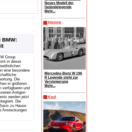
Neues Modell der
Geländelegende
Mehr...
Historie
ei BMW:
it
MW Group
mt in dieser
ewöhnlichen
on eine besondere
Mercedes-Benz W 196
chaftliche
R Legende steht zur
ortung. Die
Versteigerung
hen in größeren
Mehr...
 verfügbaren und
ssenen Antigen-
ests werden jetzt
Kauf
ntegriert. Die
r Basis zu Hause
he Ansteckungen