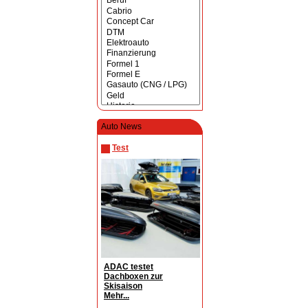
Auto News
Test
ADAC testet
Dachboxen zur
Skisaison
Mehr...