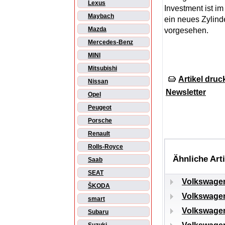
Lexus
Investment ist i
Maybach
ein neues Zylin
Mazda
vorgesehen.
Mercedes-Benz
MINI
Mitsubishi
Artikel druc
Nissan
Newsletter
Opel
Peugeot
Porsche
Renault
Rolls-Royce
Ähnliche Art
Saab
SEAT
Volkswagen
ŠKODA
Volkswagen
smart
Volkswagen
Subaru