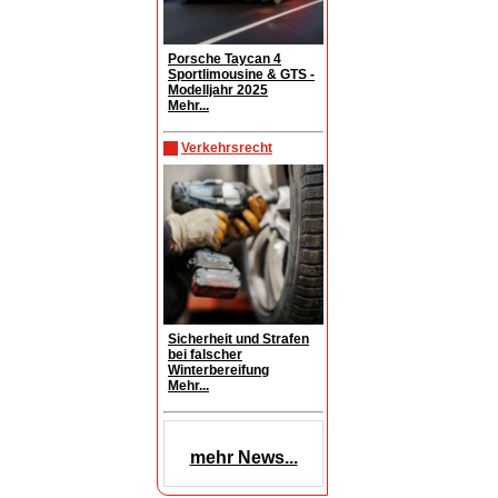
Porsche Taycan 4
Sportlimousine & GTS -
Modelljahr 2025
Mehr...
Verkehrsrecht
Sicherheit und Strafen
bei falscher
Winterbereifung
Mehr...
mehr News...