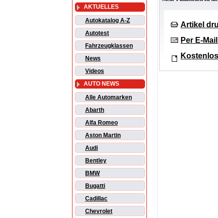
AKTUELLES
Autokatalog A-Z
Artikel d
Autotest
Per E-Mai
Fahrzeugklassen
Kostenlos
News
Videos
AUTO NEWS
Alle Automarken
Abarth
Alfa Romeo
Aston Martin
Audi
Bentley
BMW
Bugatti
Cadillac
Chevrolet