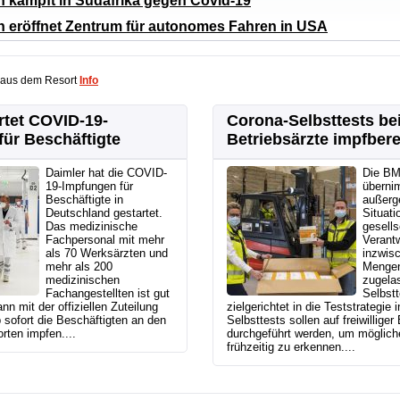
 kämpft in Südafrika gegen Covid-19
 eröffnet Zentrum für autonomes Fahren in USA
 aus dem Resort
Info
rtet COVID-19-
Corona-Selbsttests b
ür Beschäftigte
Betriebsärzte impfbere
Daimler hat die COVID-
Die B
19-Impfungen für
übernim
Beschäftigte in
außerg
Deutschland gestartet.
Situati
Das medizinische
gesells
Fachpersonal mit mehr
Verantw
als 70 Werksärzten und
inzwisc
mehr als 200
Mengen
medizinischen
zugela
Fachangestellten ist gut
Selbstt
nn mit der offiziellen Zuteilung
zielgerichtet in die Teststrategie i
 sofort die Beschäftigten an den
Selbsttests sollen auf freiwillige
rten impfen....
durchgeführt werden, um möglic
frühzeitig zu erkennen....