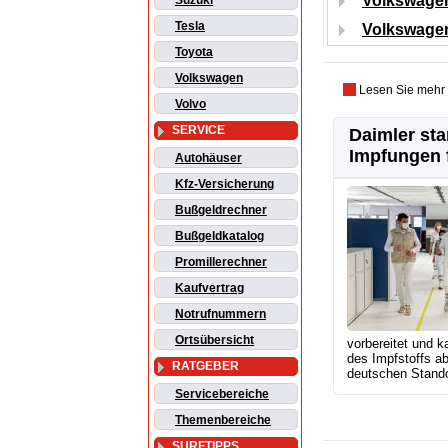
Volkswagen
Suzuki
Tesla
Volkswagen
Toyota
Volkswagen
Lesen Sie mehr
Volvo
SERVICE
Daimler sta
Impfungen f
Autohäuser
Kfz-Versicherung
Bußgeldrechner
Bußgeldkatalog
Promillerechner
Kaufvertrag
Notrufnummern
Ortsübersicht
vorbereitet und ka
des Impfstoffs ab
RATGEBER
deutschen Stando
Servicebereiche
Themenbereiche
SURFTIPPS