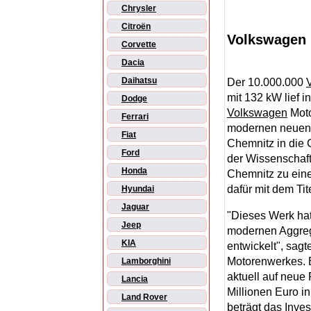
Chrysler
Citroën
Volkswagen 
Corvette
Dacia
Daihatsu
Der 10.000.000
mit 132 kW lief 
Dodge
Volkswagen
Moto
Ferrari
modernen neuen
Fiat
Chemnitz in die 
Ford
der Wissenschaf
Honda
Chemnitz zu eine
dafür mit dem Ti
Hyundai
Jaguar
"Dieses Werk hat
Jeep
modernen Aggreg
KIA
entwickelt", sag
Motorenwerkes. Er
Lamborghini
aktuell auf neue
Lancia
Millionen Euro in
Land Rover
beträgt das Inve