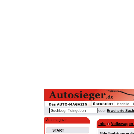
oder
Erweiterte Suc
Automagazin
Info
Volkswagen 
START
Mehr Funktionen zu die