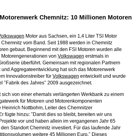
Motorenwerk Chemnitz: 10 Millionen Motoren
Volkswagen
Motor aus Sachsen, ein 1,4 Liter TSI Motor
in Chemnitz vom Band. Seit 1988 werden in Chemnitz
ren gebaut. Beginnend mit den FSI Motoren wurden alle
 Motorengenerationen von
Volkswagen
erstmals in
Großserie überführt. Gemeinsam mit regionalen Partnern
t und Aggregateentwicklung hat sich das Motorenwerk
m Innovationstreiber für
Volkswagen
entwickelt und wurde
tel "Fabrik des Jahres" 2009 ausgezeichnet.
 sich von einer ehemals verlängerten Werkbank zu einem
atewerk für Motoren und Motorenkomponenten
te Heinrich Nottbohm, Leiter des Chemnitzer
 fügte hinzu: "Damit dies so bleibt, bereiten wir uns
 Projekte vor und haben allein im vergangenen Jahr 65
 den Standort Chemnitz investiert. Für das laufende Jahr
stitionsvolumen weitere 45 Millionen Euro." Dieses