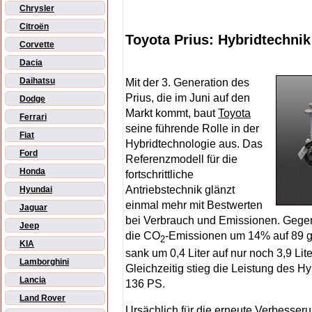
Chrysler
Citroën
Toyota Prius: Hybridtechni
Corvette
Dacia
Daihatsu
Mit der 3. Generation des
Prius, die im Juni auf den
Dodge
Markt kommt, baut
Toyota
Ferrari
seine führende Rolle in der
Fiat
Hybridtechnologie aus. Das
Ford
Referenzmodell für die
Honda
fortschrittliche
Antriebstechnik glänzt
Hyundai
einmal mehr mit Bestwerten
Jaguar
bei Verbrauch und Emissionen. Gege
Jeep
die CO
-Emissionen um 14% auf 89 g
2
KIA
sank um 0,4 Liter auf nur noch 3,9 Li
Lamborghini
Gleichzeitig stieg die Leistung des 
Lancia
136 PS.
Land Rover
Ursächlich für die erneute Verbesser