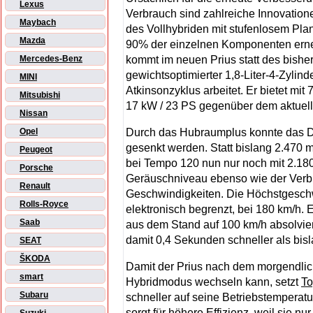
Lexus
Verbrauch sind zahlreiche Innovation
Maybach
des Vollhybriden mit stufenlosem Pla
Mazda
90% der einzelnen Komponenten erneu
kommt im neuen Prius statt des bisher
Mercedes-Benz
gewichtsoptimierter 1,8-Liter-4-Zylin
MINI
Atkinsonzyklus arbeitet. Er bietet mit
Mitsubishi
17 kW / 23 PS gegenüber dem aktuell
Nissan
Durch das Hubraumplus konnte das Dr
Opel
gesenkt werden. Statt bislang 2.470 ma
Peugeot
bei Tempo 120 nun nur noch mit 2.18
Porsche
Geräuschniveau ebenso wie der Verb
Renault
Geschwindigkeiten. Die Höchstgeschwi
Rolls-Royce
elektronisch begrenzt, bei 180 km/h.
Saab
aus dem Stand auf 100 km/h absolvier
damit 0,4 Sekunden schneller als bisl
SEAT
ŠKODA
Damit der Prius nach dem morgendlich
smart
Hybridmodus wechseln kann, setzt
To
Subaru
schneller auf seine Betriebstemperat
sorgt für höhere Effizienz, weil sie nu