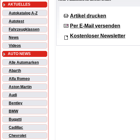
AKTUELLES
Autokatalog A-Z
Artikel drucken
Autotest
Per E-Mail versenden
Fahrzeugklassen
Kostenloser Newsletter
News
Videos
AUTO NEWS
Alle Automarken
Abarth
Alfa Romeo
Aston Martin
Audi
Bentley
BMW
Bugatti
Cadillac
Chevrolet