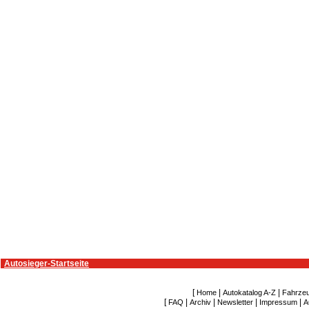
Autosieger-Startseite
[
|
|
Home
Autokatalog A-Z
Fahrze
[
|
|
|
|
FAQ
Archiv
Newsletter
Impressum
A