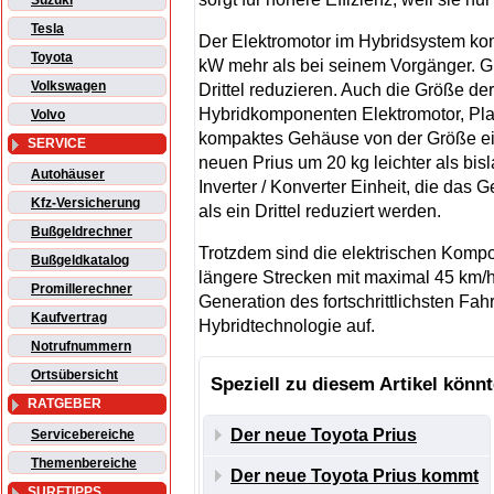
Suzuki
Tesla
Der Elektromotor im Hybridsystem ko
Toyota
kW mehr als bei seinem Vorgänger. Gl
Volkswagen
Drittel reduzieren. Auch die Größe de
Hybridkomponenten Elektromotor, Pl
Volvo
kompaktes Gehäuse von der Größe ein
SERVICE
neuen Prius um 20 kg leichter als bi
Autohäuser
Inverter / Konverter Einheit, die das 
Kfz-Versicherung
als ein Drittel reduziert werden.
Bußgeldrechner
Trotzdem sind die elektrischen Komp
Bußgeldkatalog
längere Strecken mit maximal 45 km/h 
Promillerechner
Generation des fortschrittlichsten Fa
Kaufvertrag
Hybridtechnologie auf.
Notrufnummern
Ortsübersicht
Speziell zu diesem Artikel könnt
RATGEBER
Der neue Toyota Prius
Servicebereiche
Themenbereiche
Der neue Toyota Prius kommt
SURFTIPPS