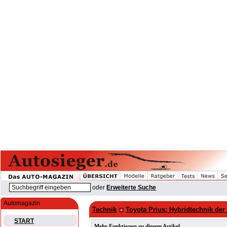
oder
Erweiterte Suche
Automagazin
Technik
Toyota Prius: Hybridtechnik de
START
Mehr Funktionen zu diesem Artikel