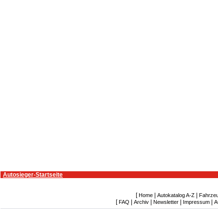
Autosieger-Startseite
[
|
|
Home
Autokatalog A-Z
Fahrze
[
|
|
|
|
FAQ
Archiv
Newsletter
Impressum
A