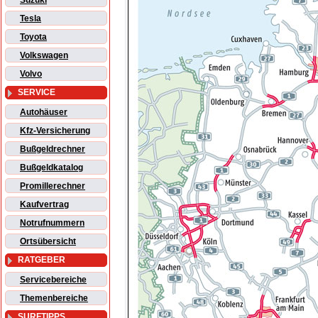
Suzuki
Tesla
Toyota
Volkswagen
Volvo
SERVICE
Autohäuser
Kfz-Versicherung
Bußgeldrechner
Bußgeldkatalog
Promillerechner
Kaufvertrag
Notrufnummern
Ortsübersicht
RATGEBER
Servicebereiche
Themenbereiche
SURFTIPPS