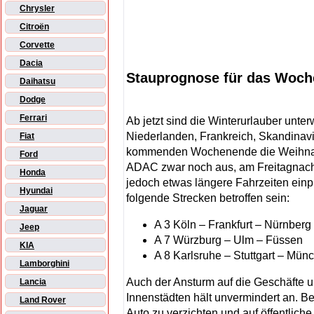
Chrysler
Citroën
Corvette
Dacia
Stauprognose für das Woch
Daihatsu
Dodge
Ferrari
Ab jetzt sind die Winterurlauber unt
Niederlanden, Frankreich, Skandina
Fiat
kommenden Wochenende die Weihnacht
Ford
ADAC zwar noch aus, am Freitagnach
Honda
jedoch etwas längere Fahrzeiten ei
Hyundai
folgende Strecken betroffen sein:
Jaguar
A 3 Köln – Frankfurt – Nürnberg
Jeep
A 7 Würzburg – Ulm – Füssen
KIA
A 8 Karlsruhe – Stuttgart – Mün
Lamborghini
Auch der Ansturm auf die Geschäfte 
Lancia
Innenstädten hält unvermindert an. Be
Land Rover
Auto zu verzichten und auf öffentlich