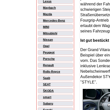
Lexus
während der Fahr
Maybach
schwierigen Ste
Mazda
Straßenübersetzu
Fourgrip-Antrieb
Mercedes-Benz
erlaubt dem Wage
MINI
seines Fahrzeug
Mitsubishi
Nissan
Ist gut bestückt
Opel
Der Grand Vitara
Peugeot
Beispiel über ei
Porsche
vorn. Das Sonde
Renault
inklusive Lenkra
Nebelscheinwerfe
Rolls-Royce
Außendekor STYL
Saab
"STYLE".
SEAT
ŠKODA
smart
Subaru