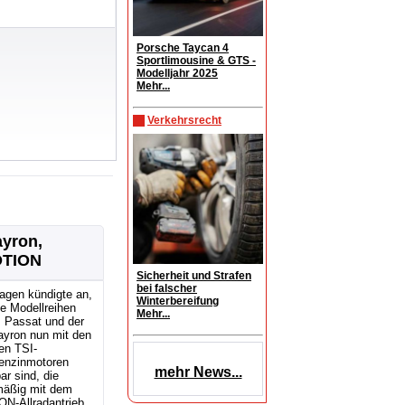
Porsche Taycan 4
Sportlimousine & GTS -
Modelljahr 2025
Mehr...
Verkehrsrecht
ayron,
OTION
Sicherheit und Strafen
bei falscher
agen kündigte an,
Winterbereifung
e Modellreihen
Mehr...
, Passat und der
ayron nun mit den
en TSI-
enzinmotoren
mehr News...
ar sind, die
mäßig mit dem
N-Allradantrieb