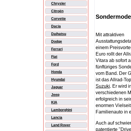
Chrysler
Citroën
Sondermodel
Corvette
Dacia
Daihatsu
Mit attraktiven
Ausstattungsdeta
Dodge
einem Preisvorte
Ferrari
Euro rollt der Al
Fiat
Vitara ab sofort a
Ford
fünftüriges Sond
Honda
vom Band. Der G
ist das Allrad-T
Hyundai
Suzuki
. Er wird i
Jaguar
verschiedenen Mo
Jeep
erfolgreich in se
KIA
enormen Vielseiti
Lamborghini
Familienauto in 
Lancia
Auch auf schwier
Land Rover
patentierte "Driv