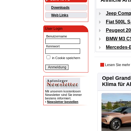
Ähnliche Art
Downloads
Jeep Compa
Web Links
Fiat 500L 
User Login
Peugeot 20
Benutzername
BMW M3 CS:
Kennwort
Mercedes-B
in Cookie speichern
Lesen Sie mehr
Opel Grandl
Klima für Al
Mit unserem kostenlosen
Newsletter sind Sie immer
bestens informiert.
•
Newsletter bestellen