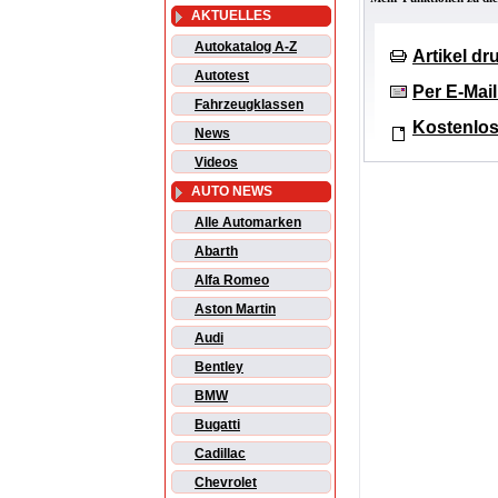
AKTUELLES
Autokatalog A-Z
Artikel d
Autotest
Per E-Mai
Fahrzeugklassen
Kostenlos
News
Videos
AUTO NEWS
Alle Automarken
Abarth
Alfa Romeo
Aston Martin
Audi
Bentley
BMW
Bugatti
Cadillac
Chevrolet