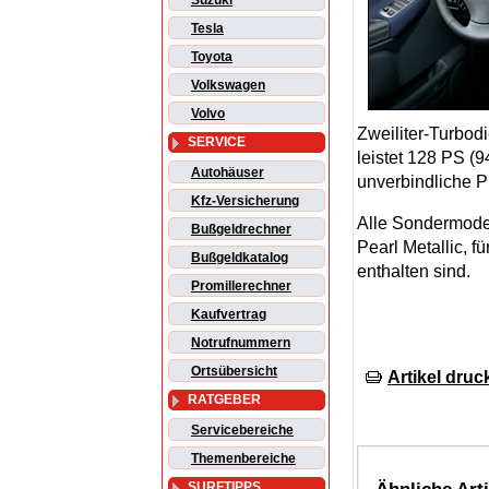
Suzuki
Tesla
Toyota
Volkswagen
Volvo
Zweiliter-Turbod
SERVICE
leistet 128 PS (
Autohäuser
unverbindliche P
Kfz-Versicherung
Alle Sondermodel
Bußgeldrechner
Pearl Metallic, f
Bußgeldkatalog
enthalten sind.
Promillerechner
Kaufvertrag
Notrufnummern
Ortsübersicht
Artikel druc
RATGEBER
Servicebereiche
Themenbereiche
SURFTIPPS