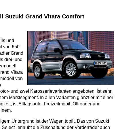
l Suzuki Grand Vitara Comfort
ils und
il von 650
lradler Grand
ls drei- und
ermodell
rand Vitara
opmodell von
n
tor- und zwei Karosserievarianten angeboten, ist sehr
inem Marktsegment. In allen Varianten glänzt er mit einer
gkeit, ist Alltagsauto, Freizeitmobil, Offroader und
einem.
igem Untergrund ist der Wagen topfit. Das von
Suzuki
e Select" erlaubt die Zuschaltung der Vorderräder auch