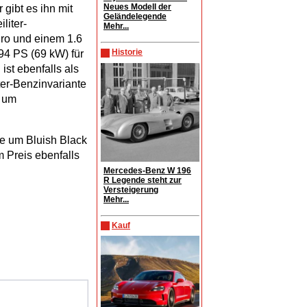
Neues Modell der
r gibt es ihn mit
Geländelegende
liter-
Mehr...
uro und einem 1.6
Historie
 94 PS (69 kW) für
ist ebenfalls als
ter-Benzinvariante
h um
be um Bluish Black
m Preis ebenfalls
Mercedes-Benz W 196
R Legende steht zur
Versteigerung
Mehr...
Kauf