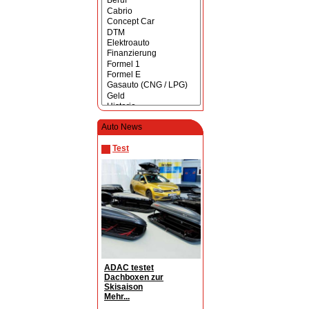
Auto News
Test
ADAC testet
Dachboxen zur
Skisaison
Mehr...