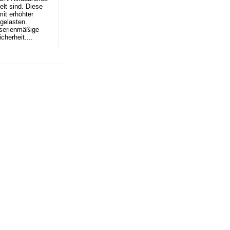
lt sind. Diese
it erhöhter
gelasten.
 serienmäßige
herheit....