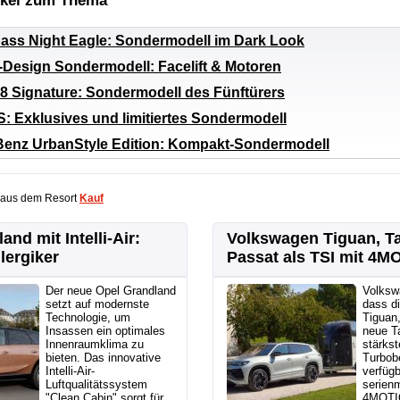
ikel zum Thema
ss Night Eagle: Sondermodell im Dark Look
S-Design Sondermodell: Facelift & Motoren
8 Signature: Sondermodell des Fünftürers
 Exklusives und limitiertes Sondermodell
enz UrbanStyle Edition: Kompakt-Sondermodell
 aus dem Resort
Kauf
and mit Intelli-Air:
Volkswagen Tiguan, T
lergiker
Passat als TSI mit 4M
Der neue Opel Grandland
Volksw
setzt auf modernste
dass di
Technologie, um
Tiguan
Insassen ein optimales
neue T
Innenraumklima zu
stärkst
bieten. Das innovative
Turbob
Intelli-Air-
verfügb
Luftqualitätssystem
serien
"Clean Cabin" sorgt für
4MOTIO