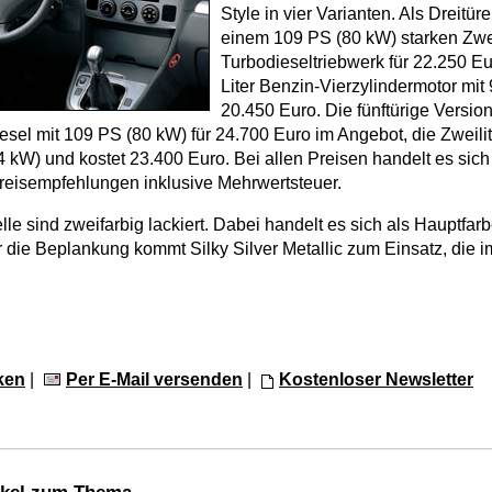
Style in vier Varianten. Als Dreitüre
einem 109 PS (80 kW) starken Zwei
Turbodieseltriebwerk für 22.250 E
Liter Benzin-Vierzylindermotor mit
20.450 Euro. Die fünftürige Version 
iesel mit 109 PS (80 kW) für 24.700 Euro im Angebot, die Zweili
94 kW) und kostet 23.400 Euro. Bei allen Preisen handelt es sic
reisempfehlungen inklusive Mehrwertsteuer.
le sind zweifarbig lackiert. Dabei handelt es sich als Hauptfar
ür die Beplankung kommt Silky Silver Metallic zum Einsatz, die i
ken
|
Per E-Mail versenden
|
Kostenloser Newsletter