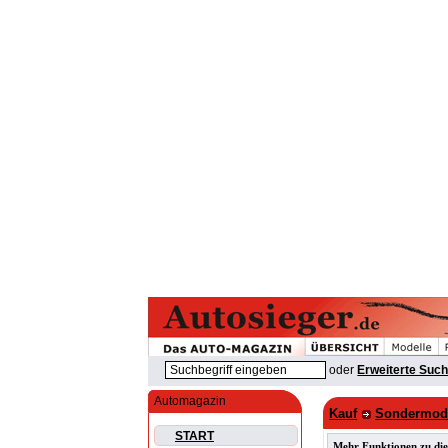
oder
Erweiterte Suc
Automagazin
Kauf
Sondermode
START
Mehr Funktionen zu die