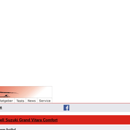
he
ll Suzuki Grand Vitara Comfort
sem Artikel