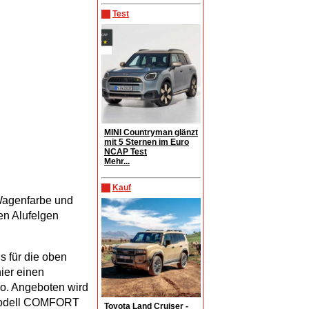
Test
MINI Countryman glänzt
mit 5 Sternen im Euro
NCAP Test
Mehr...
Kauf
 Wagenfarbe und
en Alufelgen
s für die oben
hier einen
ro. Angeboten wird
modell COMFORT
Toyota Land Cruiser -