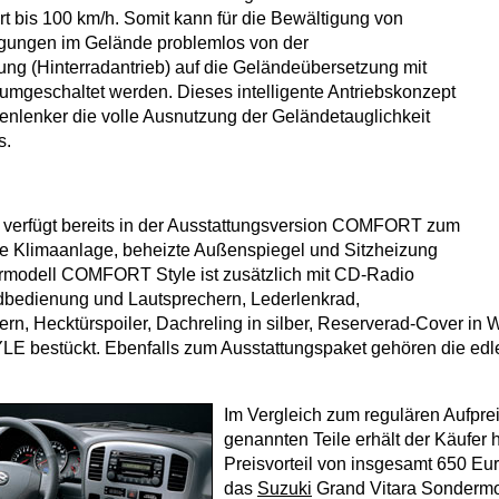
t bis 100 km/h. Somit kann für die Bewältigung von
igungen im Gelände problemlos von der
ng (Hinterradantrieb) auf die Geländeübersetzung mit
 umgeschaltet werden. Dieses intelligente Antriebskonzept
nlenker die volle Ausnutzung der Geländetauglichkeit
s.
 verfügt bereits in der Ausstattungsversion COMFORT zum
ne Klimaanlage, beheizte Außenspiegel und Sitzheizung
rmodell COMFORT Style ist zusätzlich mit CD-Radio
dbedienung und Lautsprechern, Lederlenkrad,
rn, Hecktürspoiler, Dachreling in silber, Reserverad-Cover in
E bestückt. Ebenfalls zum Ausstattungspaket gehören die edl
Im Vergleich zum regulären Aufprei
genannten Teile erhält der Käufer 
Preisvorteil von insgesamt 650 Eu
das
Suzuki
Grand Vitara Sonder