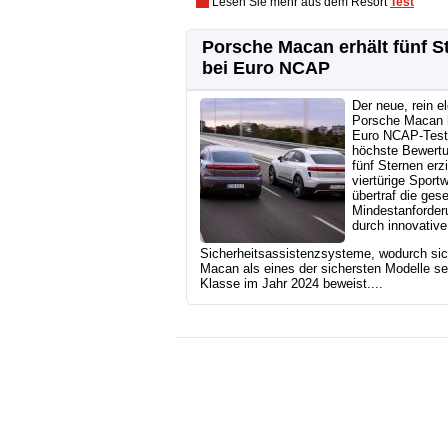
Lesen Sie mehr aus dem Resort
Test
Porsche Macan erhält fünf S
bei Euro NCAP
Der neue, rein e
Porsche Macan 
Euro NCAP-Test
höchste Bewert
fünf Sternen erzi
viertürige Sport
übertraf die ges
Mindestanforder
durch innovative
Sicherheitsassistenzsysteme, wodurch sic
Macan als eines der sichersten Modelle se
Klasse im Jahr 2024 beweist....