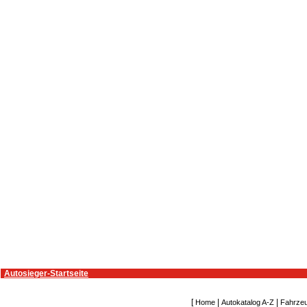
Autosieger-Startseite
[
|
|
Home
Autokatalog A-Z
Fahrze