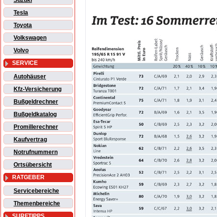
Suzuki
Tesla
Toyota
Volkswagen
Volvo
SERVICE
Autohäuser
Kfz-Versicherung
Bußgeldrechner
Bußgeldkatalog
Promillerechner
Kaufvertrag
Notrufnummern
Ortsübersicht
RATGEBER
Servicebereiche
Themenbereiche
SURFTIPPS