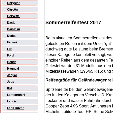
Chrysler
Citroën
Corvette
Sommerreifentest 2017
Dacia
Daihatsu
Dodge
Beim aktuellen Sommerreifentest des
Ferrari
getesteten Reifen mit dem Urteil "gut"
durchweg gute Leistung beim Bremsen
Fiat
dieser Kategorie komplett versagt, 
Ford
einziger Reifen aus dem gesamten Tes
Honda
Getestet wurden 31 Modelle aus den 
Hyundai
Mittelklassewagen (195/65 R15) und
Jaguar
Reifengröße für Geländewagenrei
Jeep
KIA
Spitzenreiter bei den Geländewagenre
der in den Kategorien Verschleiß, Kra
Lamborghini
trockener und nasser Fahrbahn durchw
Lancia
Cooper Zeon 4XS Sport. Am unteren En
Land Rover
Michelin Latitude Tour HP: Seine Sc