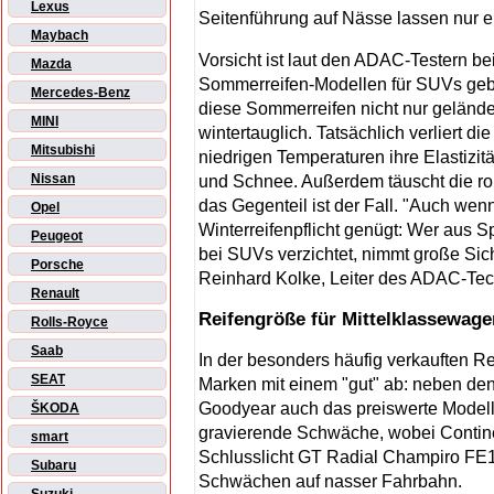
Lexus
Seitenführung auf Nässe lassen nur e
Maybach
Vorsicht ist laut den ADAC-Testern be
Mazda
Sommerreifen-Modellen für SUVs gebo
Mercedes-Benz
diese Sommerreifen nicht nur geländ
MINI
wintertauglich. Tatsächlich verliert 
Mitsubishi
niedrigen Temperaturen ihre Elastizi
Nissan
und Schnee. Außerdem täuscht die ro
das Gegenteil ist der Fall. "Auch we
Opel
Winterreifenpflicht genügt: Wer aus S
Peugeot
bei SUVs verzichtet, nimmt große Sic
Porsche
Reinhard Kolke, Leiter des ADAC-Tec
Renault
Reifengröße für Mittelklassewage
Rolls-Royce
Saab
In der besonders häufig verkauften R
SEAT
Marken mit einem "gut" ab: neben den
Goodyear auch das preiswerte Modell v
ŠKODA
gravierende Schwäche, wobei Continen
smart
Schlusslicht GT Radial Champiro FE1 
Subaru
Schwächen auf nasser Fahrbahn.