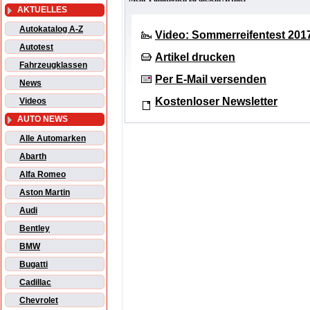
AKTUELLES
Autokatalog A-Z
Video: Sommerreifentest 201
Autotest
Artikel drucken
Fahrzeugklassen
Per E-Mail versenden
News
Kostenloser Newsletter
Videos
AUTO NEWS
Alle Automarken
Abarth
Alfa Romeo
Aston Martin
Audi
Bentley
BMW
Bugatti
Cadillac
Chevrolet