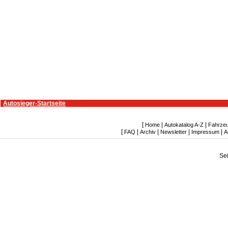
Autosieger-Startseite
[
|
|
Home
Autokatalog A-Z
Fahrze
[
|
|
|
|
FAQ
Archiv
Newsletter
Impressum
A
Se