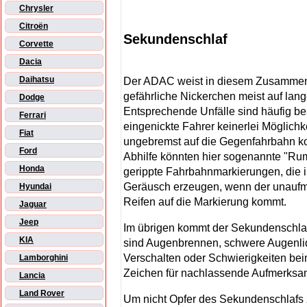
Chrysler
Citroën
Sekundenschlaf
Corvette
Dacia
Daihatsu
Der ADAC weist in diesem Zusammenh
gefährliche Nickerchen meist auf lan
Dodge
Entsprechende Unfälle sind häufig be
Ferrari
eingenickte Fahrer keinerlei Möglichke
Fiat
ungebremst auf die Gegenfahrbahn ko
Ford
Abhilfe könnten hier sogenannte "Rum
Honda
gerippte Fahrbahnmarkierungen, die
Geräusch erzeugen, wenn der unauf
Hyundai
Reifen auf die Markierung kommt.
Jaguar
Jeep
Im übrigen kommt der Sekundenschla
KIA
sind Augenbrennen, schwere Augenlid
Verschalten oder Schwierigkeiten bei
Lamborghini
Zeichen für nachlassende Aufmerksa
Lancia
Land Rover
Um nicht Opfer des Sekundenschlafs 