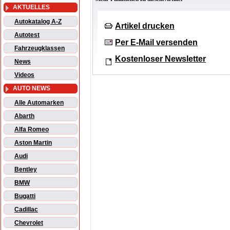
AKTUELLES
Autokatalog A-Z
Artikel drucken
Autotest
Per E-Mail versenden
Fahrzeugklassen
Kostenloser Newsletter
News
Videos
AUTO NEWS
Alle Automarken
Abarth
Alfa Romeo
Aston Martin
Audi
Bentley
BMW
Bugatti
Cadillac
Chevrolet