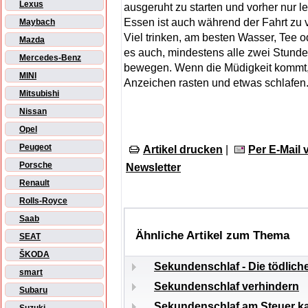
Lexus
ausgeruht zu starten und vorher nur l
Essen ist auch während der Fahrt zu
Maybach
Viel trinken, am besten Wasser, Tee od
Mazda
es auch, mindestens alle zwei Stund
Mercedes-Benz
bewegen. Wenn die Müdigkeit kommt, 
MINI
Anzeichen rasten und etwas schlafen
Mitsubishi
Nissan
Opel
Peugeot
Artikel drucken
|
Per E-Mail
Porsche
Newsletter
Renault
Rolls-Royce
Saab
Ähnliche Artikel zum Thema
SEAT
ŠKODA
Sekundenschlaf - Die tödlich
smart
Sekundenschlaf verhindern
Subaru
Sekundenschlaf am Steuer ka