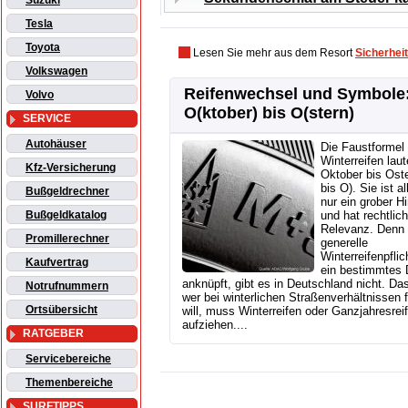
Suzuki
Tesla
Toyota
Lesen Sie mehr aus dem Resort
Sicherheit
Volkswagen
Reifenwechsel und Symbole
Volvo
O(ktober) bis O(stern)
SERVICE
Autohäuser
Die Faustformel 
Winterreifen lau
Kfz-Versicherung
Oktober bis Ost
bis O). Sie ist a
Bußgeldrechner
nur ein grober H
Bußgeldkatalog
und hat rechtlic
Relevanz. Denn 
Promillerechner
generelle
Winterreifenpflic
Kaufvertrag
ein bestimmtes
anknüpft, gibt es in Deutschland nicht. Das
Notrufnummern
wer bei winterlichen Straßenverhältnissen 
Ortsübersicht
will, muss Winterreifen oder Ganzjahresrei
aufziehen....
RATGEBER
Servicebereiche
Themenbereiche
SURFTIPPS