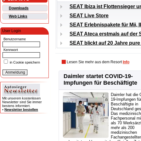
SEAT Ibiza ist Flottensieger 
Downloads
SEAT Live Store
Web Links
SEAT Erlebnispakete für Mii, 
User Login
SEAT Ateca erstmals auf der 
Benutzername
SEAT blickt auf 20 Jahre pur
Kennwort
Lesen Sie mehr aus dem Resort
Info
in Cookie speichern
Daimler startet COVID-19-
Impfungen für Beschäftigte
Daimler hat die
Mit unserem kostenlosen
19-Impfungen fü
Newsletter sind Sie immer
Beschäftigte in
bestens informiert.
Deutschland gest
•
Newsletter bestellen
Das medizinisc
Fachpersonal mi
als 70 Werksärz
mehr als 200
medizinischen
Fachangestellten