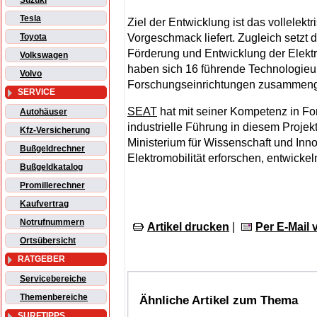
Suzuki
Tesla
Ziel der Entwicklung ist das vollelekt
Vorgeschmack liefert. Zugleich setzt d
Toyota
Förderung und Entwicklung der Elektro
Volkswagen
haben sich 16 führende Technologieu
Volvo
Forschungseinrichtungen zusammen
SERVICE
SEAT
hat mit seiner Kompetenz in Fo
Autohäuser
industrielle Führung in diesem Proje
Kfz-Versicherung
Ministerium für Wissenschaft und Inn
Bußgeldrechner
Elektromobilität erforschen, entwicke
Bußgeldkatalog
Promillerechner
Kaufvertrag
Notrufnummern
Artikel drucken
|
Per E-Mail
Ortsübersicht
RATGEBER
Servicebereiche
Themenbereiche
Ähnliche Artikel zum Thema
SURFTIPPS