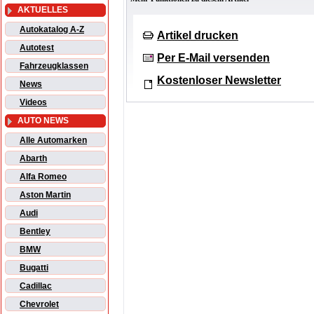
AKTUELLES
Autokatalog A-Z
Artikel drucken
Autotest
Per E-Mail versenden
Fahrzeugklassen
Kostenloser Newsletter
News
Videos
AUTO NEWS
Alle Automarken
Abarth
Alfa Romeo
Aston Martin
Audi
Bentley
BMW
Bugatti
Cadillac
Chevrolet