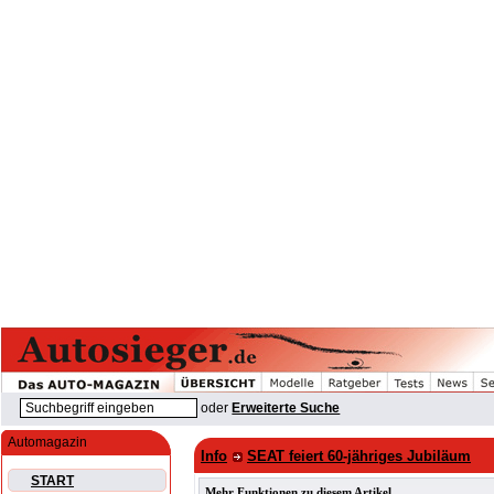
oder
Erweiterte Suche
Automagazin
Info
SEAT feiert 60-jähriges Jubiläum
START
Mehr Funktionen zu diesem Artikel