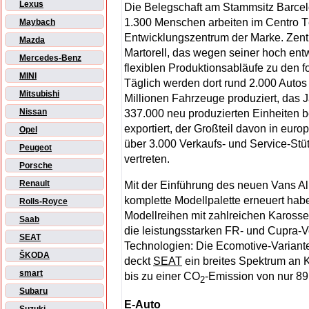
Lexus
Die Belegschaft am Stammsitz Barcelo
1.300 Menschen arbeiten im Centro 
Maybach
Entwicklungszentrum der Marke. Zentr
Mazda
Martorell, das wegen seiner hoch ent
Mercedes-Benz
flexiblen Produktionsabläufe zu den for
MINI
Täglich werden dort rund 2.000 Autos
Mitsubishi
Millionen Fahrzeuge produziert, das 
Nissan
337.000 neu produzierten Einheiten be
exportiert, der Großteil davon in euro
Opel
über 3.000 Verkaufs- und Service-Stü
Peugeot
vertreten.
Porsche
Renault
Mit der Einführung des neuen Vans A
komplette Modellpalette erneuert habe
Rolls-Royce
Modellreihen mit zahlreichen Karosser
Saab
die leistungsstarken FR- und Cupra-V
SEAT
Technologien: Die Ecomotive-Variant
ŠKODA
deckt
SEAT
ein breites Spektrum an
smart
bis zu einer CO
-Emission von nur 89
2
Subaru
E-Auto