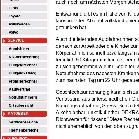
Suzuki
auch noch am nächsten Morgen stehe
Tesla
Entwarnung gibt es im Falle von K. da
Toyota
konsumierten Alkohol vollständig vera
Volkswagen
getrunken hat.
Volvo
Auch die feiernden Autofahrerinnen s
SERVICE
danach zur Arbeit oder die Kinder zur
Autohäuser
Körper ähnlich schnell bzw. langsam a
Kfz-Versicherung
lediglich 60 Kilogramm leichte Freund
Bußgeldrechner
zu sich genommen wie ihr Begleiter, wä
Notaufnahme des nächsten Krankenha
Bußgeldkatalog
zum nächsten Tag um 22 Uhr gedauer
Promillerechner
Kaufvertrag
Geschlechtsunabhängig kann sich zusä
Notrufnummern
Verfassung aus unterschiedlichen Gr
Nahrungsaufnahme, Stress, Schlafdef
Ortsübersicht
Alkoholabbau unkalkulierbar. DEKRA 
RATGEBER
Richtwerten für riskant: "Diese Rech
Servicebereiche
nicht unerheblich von den oben zugr
Themenbereiche
SURFTIPPS