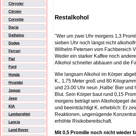
Chrysler
Citroën
Restalkohol
Corvette
Dacia
Daihatsu
"Wer um zwei Uhr morgens 1,3 Promill
sieben Uhr noch längst nicht alkoholf
Dodge
Wilhelm Petersen vom Fachbereich 
Ferrari
Weder ein starker Kaffee noch andere
Fiat
Alkohol schneller abbauen und die Fa
Ford
Wie langsam Alkohol im Körper abgeba
Honda
K., 1,75 Meter groß und 80 Kilogramm
Hyundai
und 23.00 Uhr neun ‚Halbe' Bier und 
Jaguar
Blut. Sein Körper baut rund 0,15 Pro
Jeep
morgens beträgt sein Alkoholpegel d
KIA
und beeinträchtigt K. erheblich: Er z
Reaktionen, ungenügende Konzentrat
Lamborghini
erhöhte Risikobereitschaft.
Lancia
Land Rover
Mit 0,5 Promille noch nicht wieder f