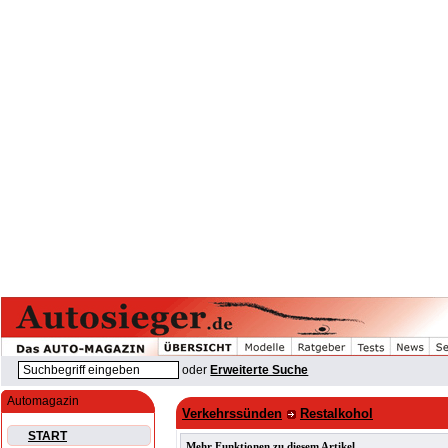
oder
Erweiterte Suche
Automagazin
Verkehrssünden
Restalkohol
START
Mehr Funktionen zu diesem Artikel