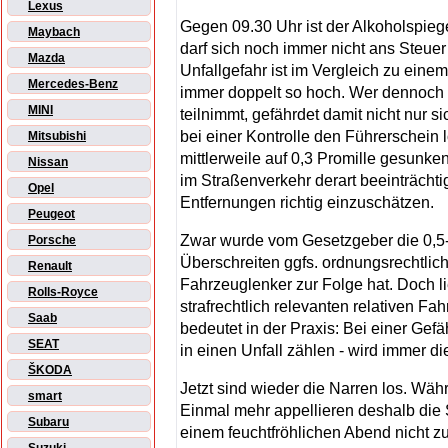
Lexus
Gegen 09.30 Uhr ist der Alkoholspieg
Maybach
darf sich noch immer nicht ans Steue
Mazda
Unfallgefahr ist im Vergleich zu ein
Mercedes-Benz
immer doppelt so hoch. Wer dennoch a
MINI
teilnimmt, gefährdet damit nicht nur s
bei einer Kontrolle den Führerschein
Mitsubishi
mittlerweile auf 0,3 Promille gesunke
Nissan
im Straßenverkehr derart beeinträchtig
Opel
Entfernungen richtig einzuschätzen.
Peugeot
Zwar wurde vom Gesetzgeber die 0,5-
Porsche
Überschreiten ggfs. ordnungsrechtli
Renault
Fahrzeuglenker zur Folge hat. Doch l
Rolls-Royce
strafrechtlich relevanten relativen Fah
Saab
bedeutet in der Praxis: Bei einer Ge
SEAT
in einen Unfall zählen - wird immer d
ŠKODA
Jetzt sind wieder die Narren los. Währ
smart
Einmal mehr appellieren deshalb die
Subaru
einem feuchtfröhlichen Abend nicht zu