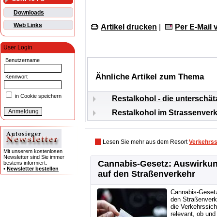
Downloads
Web Links
Artikel drucken
|
Per E-Mail
User Login
Benutzername
Ähnliche Artikel zum Thema
Kennwort
in Cookie speichern
Restalkohol - die unterschät
Restalkohol im Strassenver
Lesen Sie mehr aus dem Resort
Verkehrs
Mit unserem kostenlosen
Newsletter sind Sie immer
Cannabis-Gesetz: Auswirku
bestens informiert.
•
Newsletter bestellen
auf den Straßenverkehr
Cannabis-Gesetz
den Straßenverk
die Verkehrssiche
relevant, ob und