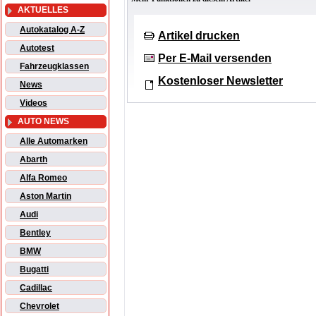
AKTUELLES
Autokatalog A-Z
Artikel drucken
Autotest
Per E-Mail versenden
Fahrzeugklassen
Kostenloser Newsletter
News
Videos
AUTO NEWS
Alle Automarken
Abarth
Alfa Romeo
Aston Martin
Audi
Bentley
BMW
Bugatti
Cadillac
Chevrolet