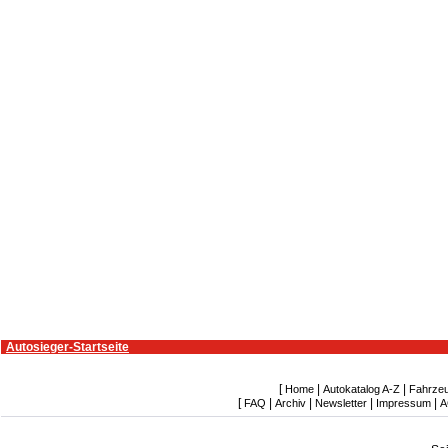
Autosieger-Startseite
[
|
|
Home
Autokatalog A-Z
Fahrze
[
|
|
|
|
FAQ
Archiv
Newsletter
Impressum
A