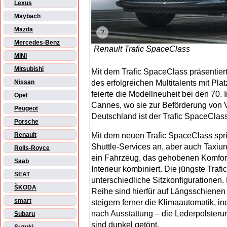
Lexus
Maybach
Mazda
Mercedes-Benz
Renault Trafic SpaceClass
MINI
Mitsubishi
Mit dem Trafic SpaceClass präsentier
des erfolgreichen Multitalents mit Pla
Nissan
feierte die Modellneuheit bei den 70. 
Opel
Cannes, wo sie zur Beförderung von 
Peugeot
Deutschland ist der Trafic SpaceClas
Porsche
Mit dem neuen Trafic SpaceClass spr
Renault
Shuttle-Services an, aber auch Taxiu
Rolls-Royce
ein Fahrzeug, das gehobenen Komfort 
Saab
Interieur kombiniert. Die jüngste Trafi
SEAT
unterschiedliche Sitzkonfigurationen. 
ŠKODA
Reihe sind hierfür auf Längsschienen
smart
steigern ferner die Klimaautomatik, i
nach Ausstattung – die Lederpolster
Subaru
sind dunkel getönt.