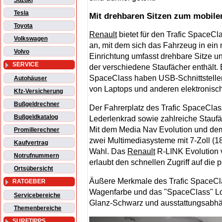
Suzuki
Tesla
Mit drehbaren Sitzen zum mobile
Toyota
Renault
bietet für den Trafic SpaceC
Volkswagen
an, mit dem sich das Fahrzeug in ein
Volvo
Einrichtung umfasst drehbare Sitze 
SERVICE
der verschiedene Staufächer enthält. E
SpaceClass haben USB-Schnittstelle
Autohäuser
von Laptops und anderen elektronisc
Kfz-Versicherung
Bußgeldrechner
Der Fahrerplatz des Trafic SpaceClas
Bußgeldkatalog
Lederlenkrad sowie zahlreiche Stauf
Mit dem Media Nav Evolution und d
Promillerechner
zwei Multimediasysteme mit 7-Zoll (1
Kaufvertrag
Wahl. Das
Renault
R-LINK Evolution 
Notrufnummern
erlaubt den schnellen Zugriff auf die
Ortsübersicht
Äußere Merkmale des Trafic SpaceClas
RATGEBER
Wagenfarbe und das "SpaceClass" Log
Servicebereiche
Glanz-Schwarz und ausstattungsabhän
Themenbereiche
SURFTIPPS