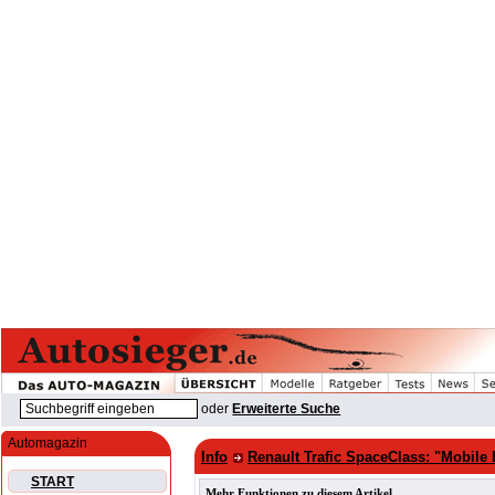
oder
Erweiterte Suche
Automagazin
Info
Renault Trafic SpaceClass: "Mobile 
START
Mehr Funktionen zu diesem Artikel