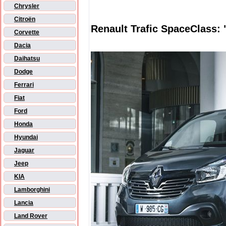
Chrysler
Citroën
Renault Trafic SpaceClass: 
Corvette
Dacia
Daihatsu
Dodge
Ferrari
Fiat
Ford
Honda
Hyundai
Jaguar
Jeep
KIA
Lamborghini
Lancia
Land Rover