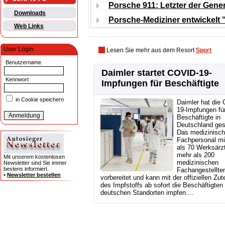
Porsche 911: Letzter der Gene
Downloads
Porsche-Mediziner entwickelt "
Web Links
User Login
Lesen Sie mehr aus dem Resort
Sport
Benutzername
Daimler startet COVID-19-
Kennwort
Impfungen für Beschäftigte
in Cookie speichern
Daimler hat die
19-Impfungen fü
Beschäftigte in
Deutschland gest
Das medizinisc
Fachpersonal mi
als 70 Werksärz
mehr als 200
Mit unserem kostenlosen
medizinischen
Newsletter sind Sie immer
bestens informiert.
Fachangestellten
•
Newsletter bestellen
vorbereitet und kann mit der offiziellen Zut
des Impfstoffs ab sofort die Beschäftigten
deutschen Standorten impfen....