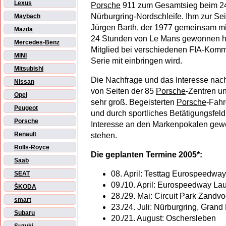
Lexus
Porsche
911 zum Gesamtsieg beim 2
Nürburgring-Nordschleife. Ihm zur Seit
Maybach
Jürgen Barth, der 1977 gemeinsam mi
Mazda
24 Stunden von Le Mans gewonnen ha
Mercedes-Benz
Mitglied bei verschiedenen FIA-Kommi
MINI
Serie mit einbringen wird.
Mitsubishi
Die Nachfrage und das Interesse nach
Nissan
von Seiten der 85
Porsche
-Zentren u
Opel
sehr groß. Begeisterten
Porsche
-Fahr
Peugeot
und durch sportliches Betätigungsfel
Porsche
Interesse an den Markenpokalen gewe
Renault
stehen.
Rolls-Royce
Die geplanten Termine 2005*:
Saab
08. April: Testtag Eurospeedway
SEAT
09./10. April: Eurospeedway Lau
ŠKODA
28./29. Mai: Circuit Park Zandvo
smart
23./24. Juli: Nürburgring, Grand
Subaru
20./21. August: Oschersleben