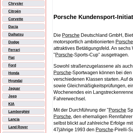
Chrysler
Citroën
Porsche Kundensport-Initia
Corvette
Dacia
Daihatsu
Die
Porsche
Deutschland GmbH, Bieti
motorsportlich ambitionierten
Porsche
Dodge
attraktives Betätigungsfeld. An sech
Ferrari
"
Porsche
-Sports-Cup" ausgetragen.
Fiat
Ford
Sowohl straßenzugelassene als auch 
Porsche
-Sportwagen können bei den 
Honda
verschiedenen Klassen starten. Auf d
Hyundai
sowie Gleichmäßigkeitsprüfungen, ei
Jaguar
Wochenendes ein Langstreckenrennen 
Jeep
Fahrerwechsel.
KIA
Mit der Durchführung der "
Porsche
Spo
Lamborghini
Porsche
, den ehemaligen Rennfahrer 
Lancia
selbst blickt auf zahlreiche Erfolge mi
Land Rover
47jährige 1993 den
Porsche
-Pirelli-