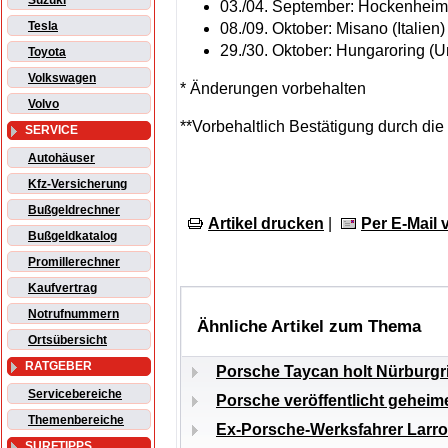
Suzuki
03./04. September: Hockenheim
Tesla
08./09. Oktober: Misano (Italien)
29./30. Oktober: Hungaroring (U
Toyota
Volkswagen
* Änderungen vorbehalten
Volvo
**Vorbehaltlich Bestätigung durch d
SERVICE
Autohäuser
Kfz-Versicherung
Bußgeldrechner
Artikel drucken
|
Per E-Mail
Bußgeldkatalog
Promillerechner
Kaufvertrag
Notrufnummern
Ähnliche Artikel zum Thema
Ortsübersicht
RATGEBER
Porsche Taycan holt Nürburgr
Servicebereiche
Porsche veröffentlicht gehei
Themenbereiche
Ex-Porsche-Werksfahrer Larrou
SURFTIPPS