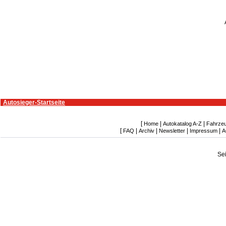
Autosieger-Startseite
[
|
|
Home
Autokatalog A-Z
Fahrze
[
|
|
|
|
FAQ
Archiv
Newsletter
Impressum
A
Se