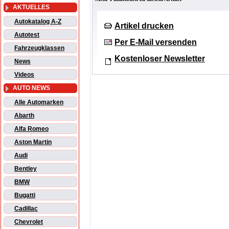
AKTUELLES
Autokatalog A-Z
Artikel drucken
Autotest
Per E-Mail versenden
Fahrzeugklassen
Kostenloser Newsletter
News
Videos
AUTO NEWS
Alle Automarken
Abarth
Alfa Romeo
Aston Martin
Audi
Bentley
BMW
Bugatti
Cadillac
Chevrolet