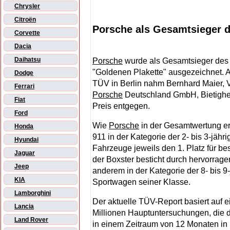
Chrysler
Citroën
Porsche als Gesamtsieger 
Corvette
Dacia
Daihatsu
Porsche
wurde als Gesamtsieger des
"Goldenen Plakette" ausgezeichnet. A
Dodge
TÜV in Berlin nahm Bernhard Maier, V
Ferrari
Porsche
Deutschland GmbH, Bietighe
Fiat
Preis entgegen.
Ford
Wie
Porsche
in der Gesamtwertung er
Honda
911 in der Kategorie der 2- bis 3-jähri
Hyundai
Fahrzeuge jeweils den 1. Platz für be
Jaguar
der Boxster besticht durch hervorrage
Jeep
anderem in der Kategorie der 8- bis 9
KIA
Sportwagen seiner Klasse.
Lamborghini
Der aktuelle TÜV-Report basiert auf 
Lancia
Millionen Hauptuntersuchungen, die
Land Rover
in einem Zeitraum von 12 Monaten i