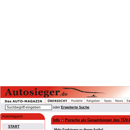
oder
Erweiterte Suche
Automagazin
Info
Porsche als Gesamtsieger des TÜV-
START
Mehr Funktionen zu diesem Artikel