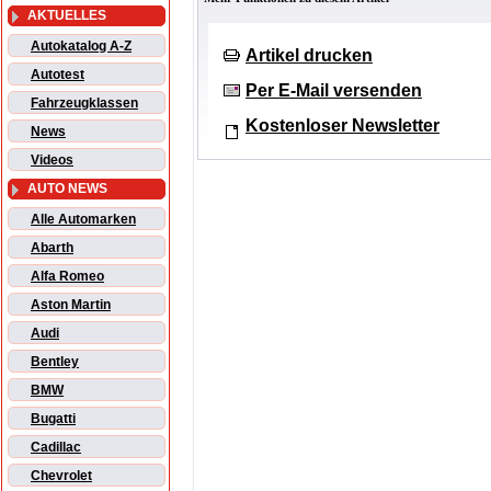
AKTUELLES
Autokatalog A-Z
Artikel drucken
Autotest
Per E-Mail versenden
Fahrzeugklassen
Kostenloser Newsletter
News
Videos
AUTO NEWS
Alle Automarken
Abarth
Alfa Romeo
Aston Martin
Audi
Bentley
BMW
Bugatti
Cadillac
Chevrolet