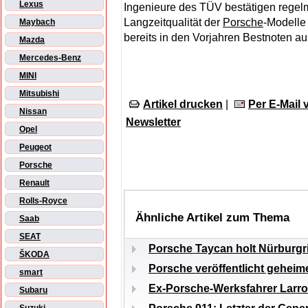
Lexus
Ingenieure des TÜV bestätigen regel
Langzeitqualität der
Porsche
-Modelle
Maybach
bereits in den Vorjahren Bestnoten aus
Mazda
Mercedes-Benz
MINI
Mitsubishi
Artikel drucken
|
Per E-Mail
Nissan
Newsletter
Opel
Peugeot
Porsche
Renault
Rolls-Royce
Ähnliche Artikel zum Thema
Saab
SEAT
Porsche Taycan holt Nürburgr
ŠKODA
Porsche veröffentlicht gehei
smart
Ex-Porsche-Werksfahrer Larrou
Subaru