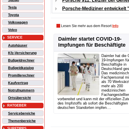
Porsche 911: Letzter der Gene
Suzuki
Tesla
Porsche-Mediziner entwickelt "
Toyota
Volkswagen
Lesen Sie mehr aus dem Resort
Info
Volvo
SERVICE
Daimler startet COVID-19-
Impfungen für Beschäftigte
Autohäuser
Kfz-Versicherung
Daimler hat die
19-Impfungen fü
Bußgeldrechner
Beschäftigte in
Bußgeldkatalog
Deutschland gest
Das medizinisc
Promillerechner
Fachpersonal mi
als 70 Werksärz
Kaufvertrag
mehr als 200
medizinischen
Notrufnummern
Fachangestellten
Ortsübersicht
vorbereitet und kann mit der offiziellen Zut
des Impfstoffs ab sofort die Beschäftigten
RATGEBER
deutschen Standorten impfen....
Servicebereiche
Themenbereiche
SURFTIPPS