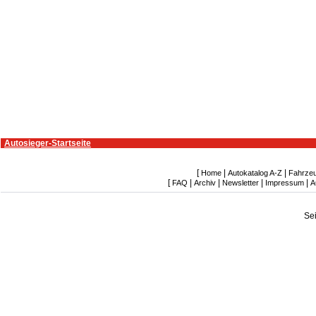
Autosieger-Startseite
[
|
|
Home
Autokatalog A-Z
Fahrze
[
|
|
|
|
FAQ
Archiv
Newsletter
Impressum
A
Se