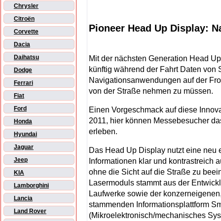
Chrysler
Citroën
Pioneer Head Up Display: N
Corvette
Dacia
Daihatsu
Mit der nächsten Generation Head Up
künftig während der Fahrt Daten von
Dodge
Navigationsanwendungen auf der Fron
Ferrari
von der Straße nehmen zu müssen.
Fiat
Ford
Einen Vorgeschmack auf diese Innova
2011, hier können Messebesucher das
Honda
erleben.
Hyundai
Jaguar
Das Head Up Display nutzt eine neu 
Jeep
Informationen klar und kontrastreich a
ohne die Sicht auf die Straße zu beei
KIA
Lasermoduls stammt aus der Entwick
Lamborghini
Laufwerke sowie der konzerneigenen
Lancia
stammenden Informationsplattform S
Land Rover
(Mikroelektronisch/mechanisches Sys