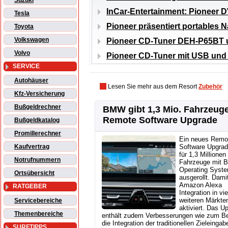
Suzuki
InCar-Entertainment: Pionee
Tesla
Pioneer präsentiert portables 
Toyota
Volkswagen
Pioneer CD-Tuner DEH-P65BT 
Volvo
Pioneer CD-Tuner mit USB und 
SERVICE
Autohäuser
Lesen Sie mehr aus dem Resort
Zubehör
Kfz-Versicherung
Bußgeldrechner
BMW gibt 1,3 Mio. Fahrzeug
Remote Software Upgrade
Bußgeldkatalog
Promillerechner
Ein neues Remo
Kaufvertrag
Software Upgrad
für 1,3 Millionen
Notrufnummern
Fahrzeuge mit
Operating Syst
Ortsübersicht
ausgerollt. Damit
Amazon Alexa
RATGEBER
Integration in vie
weiteren Märkte
Servicebereiche
aktiviert. Das U
Themenbereiche
enthält zudem Verbesserungen wie zum Be
die Integration der traditionellen Zieleingab
SURFTIPPS