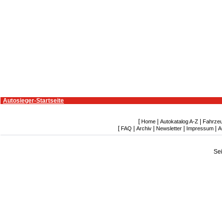
Autosieger-Startseite
[
|
|
Home
Autokatalog A-Z
Fahrze
[
|
|
|
|
FAQ
Archiv
Newsletter
Impressum
A
Se