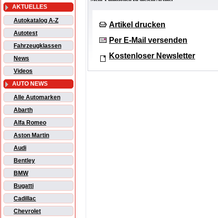
AKTUELLES
Autokatalog A-Z
Artikel drucken
Autotest
Per E-Mail versenden
Fahrzeugklassen
Kostenloser Newsletter
News
Videos
AUTO NEWS
Alle Automarken
Abarth
Alfa Romeo
Aston Martin
Audi
Bentley
BMW
Bugatti
Cadillac
Chevrolet