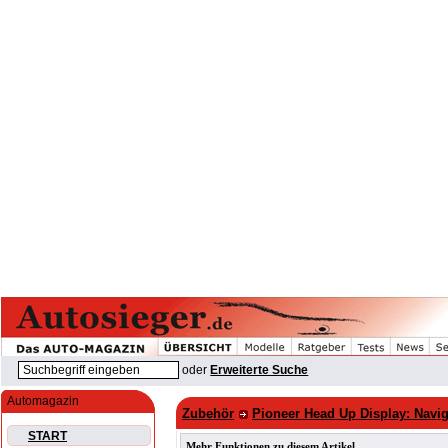
oder
Erweiterte Suche
Automagazin
Zubehör
Pioneer Head Up Display: Navig
START
Mehr Funktionen zu diesem Artikel