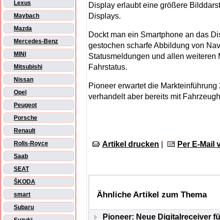
Lexus
Display erlaubt eine größere Bilddar
Displays.
Maybach
Mazda
Dockt man ein Smartphone an das Disp
Mercedes-Benz
gestochen scharfe Abbildung von Nav
MINI
Statusmeldungen und allen weiteren 
Fahrstatus.
Mitsubishi
Nissan
Pioneer erwartet die Markteinführung
Opel
verhandelt aber bereits mit Fahrzeugh
Peugeot
Porsche
Renault
Artikel drucken
|
Per E-Mail
Rolls-Royce
Saab
SEAT
ŠKODA
Ähnliche Artikel zum Thema
smart
Subaru
Pioneer: Neue Digitalreceiver 