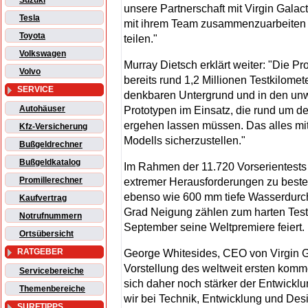
Suzuki
unsere Partnerschaft mit Virgin Galact
Tesla
mit ihrem Team zusammenzuarbeiten
Toyota
teilen."
Volkswagen
Murray Dietsch erklärt weiter: "Die P
Volvo
bereits rund 1,2 Millionen Testkilome
SERVICE
denkbaren Untergrund und in den unwi
Autohäuser
Prototypen im Einsatz, die rund um d
ergehen lassen müssen. Das alles mit
Kfz-Versicherung
Modells sicherzustellen."
Bußgeldrechner
Bußgeldkatalog
Im Rahmen der 11.720 Vorserientests
Promillerechner
extremer Herausforderungen zu beste
ebenso wie 600 mm tiefe Wasserdurchf
Kaufvertrag
Grad Neigung zählen zum harten Tes
Notrufnummern
September seine Weltpremiere feiert.
Ortsübersicht
RATGEBER
George Whitesides, CEO von Virgin Gal
Vorstellung des weltweit ersten komm
Servicebereiche
sich daher noch stärker der Entwick
Themenbereiche
wir bei Technik, Entwicklung und Desi
SURFTIPPS