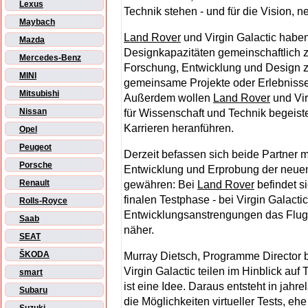
Lexus
Technik stehen - und für die Vision, 
Maybach
Land Rover
und Virgin Galactic haben
Mazda
Designkapazitäten gemeinschaftlich 
Mercedes-Benz
Forschung, Entwicklung und Design zu
MINI
gemeinsame Projekte oder Erlebnisse
Mitsubishi
Außerdem wollen
Land Rover
und Vir
Nissan
für Wissenschaft und Technik begeist
Karrieren heranführen.
Opel
Peugeot
Derzeit befassen sich beide Partner
Porsche
Entwicklung und Erprobung der neuen 
Renault
gewähren: Bei
Land Rover
befindet s
finalen Testphase - bei Virgin Galacti
Rolls-Royce
Entwicklungsanstrengungen das Flugg
Saab
näher.
SEAT
ŠKODA
Murray Dietsch, Programme Director 
Virgin Galactic teilen im Hinblick au
smart
ist eine Idee. Daraus entsteht in jahr
Subaru
die Möglichkeiten virtueller Tests, eh