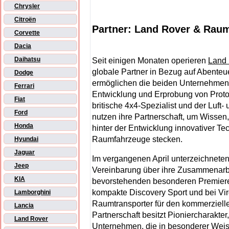
Chrysler
Citroën
Partner: Land Rover & Raumf
Corvette
Dacia
Daihatsu
Seit einigen Monaten operieren
Land
globale Partner in Bezug auf Abenteue
Dodge
ermöglichen die beiden Unternehmen E
Ferrari
Entwicklung und Erprobung von Prot
Fiat
britische 4x4-Spezialist und der Luft
Ford
nutzen ihre Partnerschaft, um Wissen,
Honda
hinter der Entwicklung innovativer Te
Raumfahrzeuge stecken.
Hyundai
Jaguar
Im vergangenen April unterzeichnete
Jeep
Vereinbarung über ihre Zusammenarbe
KIA
bevorstehenden besonderen Premier
kompakte Discovery Sport und bei Virg
Lamborghini
Raumtransporter für den kommerziell
Lancia
Partnerschaft besitzt Pioniercharakter
Land Rover
Unternehmen, die in besonderer Weise