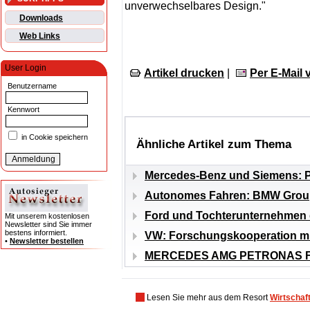
unverwechselbares Design."
Downloads
Web Links
User Login
Artikel drucken
|
Per E-Mail
Benutzername
Kennwort
in Cookie speichern
Ähnliche Artikel zum Thema
Mercedes-Benz und Siemens: P
Autonomes Fahren: BMW Group
Ford und Tochterunternehmen 
Mit unserem kostenlosen
Newsletter sind Sie immer
bestens informiert.
VW: Forschungskooperation mit
•
Newsletter bestellen
MERCEDES AMG PETRONAS For
Lesen Sie mehr aus dem Resort
Wirtschaf