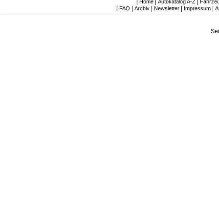
[
|
|
Home
Autokatalog A-Z
Fahrze
[
|
|
|
|
FAQ
Archiv
Newsletter
Impressum
A
Se