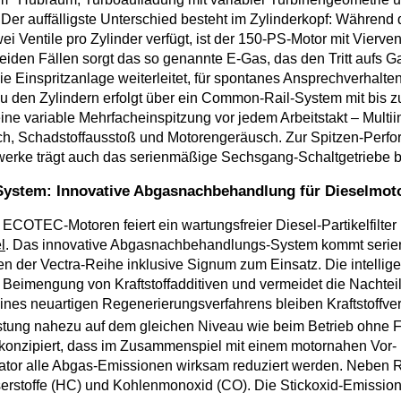
 Der auffälligste Unterschied besteht im Zylinderkopf: Während
i Ventile pro Zylinder verfügt, ist der 150-PS-Motor mit Vierven
 beiden Fällen sorgt das so genannte E-Gas, das den Tritt aufs 
ie Einspritzanlage weiterleitet, für spontanes Ansprechverhalten
 zu den Zylindern erfolgt über ein Common-Rail-System mit bis z
ine variable Mehrfacheinspitzung vor jedem Arbeitstakt – Multii
uch, Schadstoffausstoß und Motorengeräusch. Zur Spitzen-Perfo
werke trägt auch das serienmäßige Sechsgang-Schaltgetriebe b
System: Innovative Abgasnachbehandlung für Dieselmot
 ECOTEC-Motoren feiert ein wartungsfreier Diesel-Partikelfilte
l
. Das innovative Abgasnachbehandlungs-System kommt serien
n der Vectra-Reihe inklusive Signum zum Einsatz. Die intellig
e Beimengung von Kraftstoffadditiven und vermeidet die Nachteil
nes neuartigen Regenerierungsverfahrens bleiben Kraftstoffve
tung nahezu auf dem gleichen Niveau wie beim Betrieb ohne Fil
 konzipiert, dass im Zusammenspiel mit einem motornahen Vor-
sator alle Abgas-Emissionen wirksam reduziert werden. Neben R
erstoffe (HC) und Kohlenmonoxid (CO). Die Stickoxid-Emissio