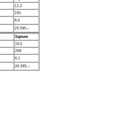
12,2
191
6,0
25.595,--
Signum
10,5
209
6,1
26.395,--