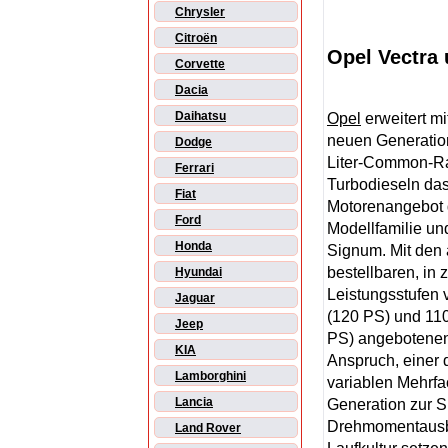
Chrysler
Citroën
Opel Vectra
Corvette
Dacia
Daihatsu
Opel
erweitert mi
neuen Generation
Dodge
Liter-Common-Ra
Ferrari
Turbodieseln da
Fiat
Motorenangebot 
Ford
Modellfamilie un
Honda
Signum. Mit den 
bestellbaren, in 
Hyundai
Leistungsstufen
Jaguar
(120 PS) und 11
Jeep
PS) angebotene
KIA
Anspruch, einer 
Lamborghini
variablen Mehrfa
Lancia
Generation zur S
Drehmomentausbe
Land Rover