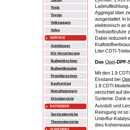
Suzuki
Ladeluftkühlung.
Tesla
Aggregat über zwe
Toyota
ausgestattet. In
Volkswagen
elektronisch an d
Volvo
Treibstoffzufuhr
Dabei reduziert e
SERVICE
Kraftstoffverbra
Autohäuser
Liter-CDTI-Trieb
Kfz-Versicherung
Bußgeldrechner
Das
-DPF-
Opel
Bußgeldkatalog
Mit den 1.9 CDTI
Promillerechner
Einstand bei
Ope
Kaufvertrag
1.9 CDTI-Modelle
Notrufnummern
verzichtet auf di
Systeme. Dank ei
Ortsübersicht
Ausstoß und Leis
RATGEBER
Reinigung ist so
Servicebereiche
Unterflur-Kataly
Themenbereiche
dies Kohlenwass
SURFTIPPS