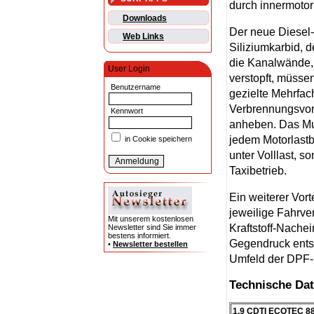
durch innermoto
Downloads
Der neue Diesel-
Web Links
Siliziumkarbid, 
die Kanalwände, 
User Login
verstopft, müsse
Benutzername
gezielte Mehrfac
Verbrennungsvorg
Kennwort
anheben. Das Mul
jedem Motorlastbe
in Cookie speichern
unter Volllast, s
Taxibetrieb.
Ein weiterer Vort
jeweilige Fahrve
Mit unserem kostenlosen
Kraftstoff-Nachei
Newsletter sind Sie immer
bestens informiert.
Gegendruck entst
•
Newsletter bestellen
Umfeld der DPF-E
Technische Dat
1.9 CDTI ECOTEC 88