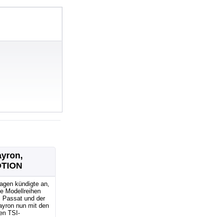
ayron,
OTION
agen kündigte an,
e Modellreihen
, Passat und der
ayron nun mit den
en TSI-