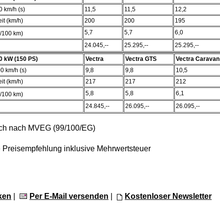
 km/h (s)
11,5
11,5
12,2
it (km/h)
200
200
195
5,7
5,7
6,0
l/100 km)
24.045,--
25.295,--
25.295,--
0 kW (150 PS)
Vectra
Vectra GTS
Vectra Caravan
0 km/h (s)
9,8
9,8
10,5
it (km/h)
217
217
212
5,8
5,8
6,1
l/100 km)
24.845,--
26.095,--
26.095,--
ch nach MVEG (99/100/EG)
 Preisempfehlung inklusive Mehrwertsteuer
ken
|
Per E-Mail versenden
|
Kostenloser Newsletter