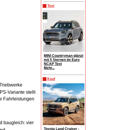
Test
MINI Countryman glänzt
mit 5 Sternen im Euro
NCAP Test
Mehr...
Kauf
 Triebwerke
PS-Variante stellt
e Fahrleistungen
 baugleich: vier
Toyota Land Cruiser -
und