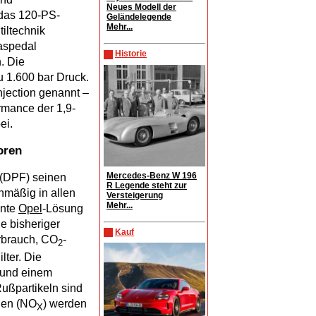
Neues Modell der
 das 120-PS-
Geländelegende
Mehr...
tiltechnik
Gaspedal
Historie
. Die
u 1.600 bar Druck.
njection genannt –
rmance der 1,9-
ei.
oren
Mercedes-Benz W 196
r (DPF) seinen
R Legende steht zur
mäßig in allen
Versteigerung
Mehr...
ente
Opel
-Lösung
e bisheriger
Kauf
rbrauch, CO
-
2
ter. Die
 und einem
ußpartikeln sind
nen (NO
) werden
X