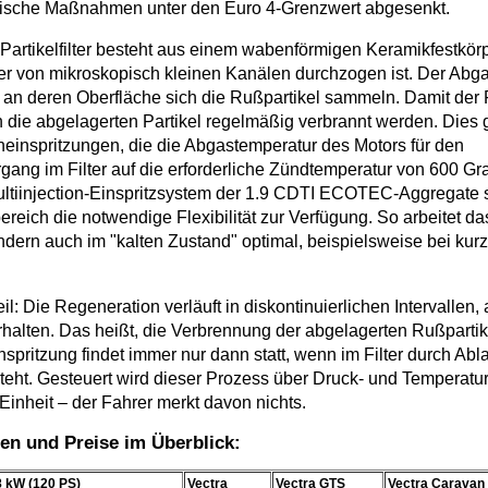
rische Maßnahmen unter den Euro 4-Grenzwert abgesenkt.
Partikelfilter besteht aus einem wabenförmigen Keramikfestkör
der von mikroskopisch kleinen Kanälen durchzogen ist. Der Abga
an deren Oberfläche sich die Rußpartikel sammeln. Damit der Fi
n die abgelagerten Partikel regelmäßig verbrannt werden. Dies 
heinspritzungen, die die Abgastemperatur des Motors für den
ang im Filter auf die erforderliche Zündtemperatur von 600 Gr
tiinjection-Einspritzsystem der 1.9 CDTI ECOTEC-Aggregate ste
reich die notwendige Flexibilität zur Verfügung. So arbeitet da
ondern auch im "kalten Zustand" optimal, beispielsweise bei kur
eil: Die Regeneration verläuft in diskontinuierlichen Intervallen
rhalten. Das heißt, die Verbrennung der abgelagerten Rußpartik
nspritzung findet immer nur dann statt, wenn im Filter durch Ab
eht. Gesteuert wird dieser Prozess über Druck- und Temperatu
inheit – der Fahrer merkt davon nichts.
en und Preise im Überblick:
 kW (120 PS)
Vectra
Vectra GTS
Vectra Caravan