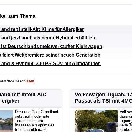
ikel zum Thema
and mit Intelli-Air: Klima für Allergiker
and jetzt auch als neuer Hybrid4 erhältlich
 ist Deutschlands meistverkaufter Kleinwagen
 feiert Weltpremiere seiner neuen Generation
land X Hybrid4: 300 PS-SUV mit Allradantrieb
 aus dem Resort
Kauf
and mit Intelli-Air:
Volkswagen Tiguan, T
lergiker
Passat als TSI mit 4M
Der neue Opel Grandland
Volksw
setzt auf modernste
dass di
Technologie, um
Tiguan
Insassen ein optimales
neue T
Innenraumklima zu
stärkst