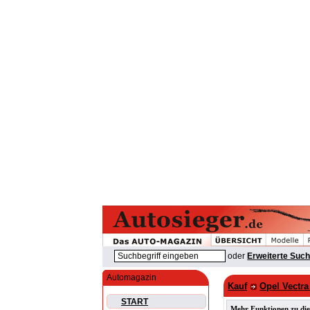
oder
Erweiterte Suc
Automagazin
Kauf
Opel Vectr
START
Mehr Funktionen zu die