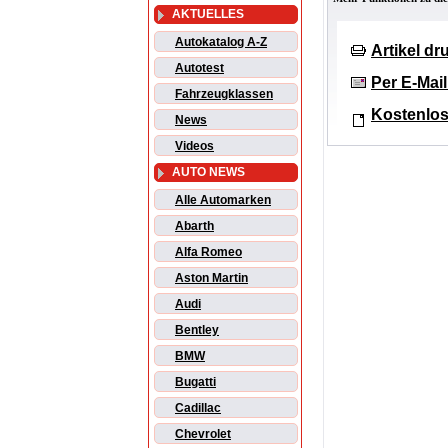
AKTUELLES
Autokatalog A-Z
Artikel d
Autotest
Per E-Mai
Fahrzeugklassen
Kostenlos
News
Videos
AUTO NEWS
Alle Automarken
Abarth
Alfa Romeo
Aston Martin
Audi
Bentley
BMW
Bugatti
Cadillac
Chevrolet