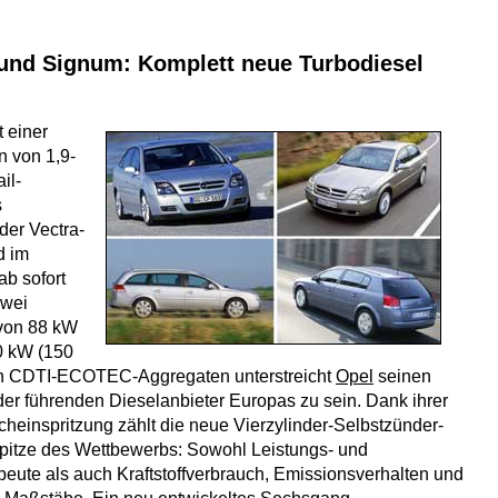
 und Signum: Komplett neue Turbodiesel
t einer
 von 1,9-
il-
s
der Vectra-
d im
ab sofort
zwei
 von 88 kW
0 kW (150
n CDTI-ECOTEC-Aggregaten unterstreicht
Opel
seinen
der führenden Dieselanbieter Europas zu sein. Dank ihrer
cheinspritzung zählt die neue Vierzylinder-Selbstzünder-
pitze des Wettbewerbs: Sowohl Leistungs- und
ute als auch Kraftstoffverbrauch, Emissionsverhalten und