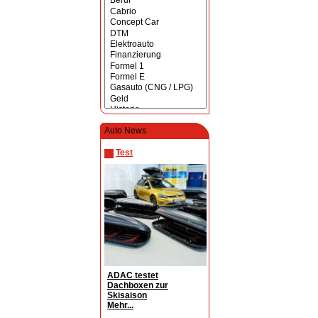
Auto News
Test
ADAC testet
Dachboxen zur
Skisaison
Mehr...