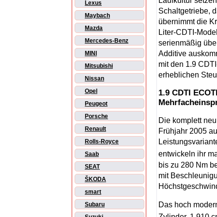
Laufkultur setze
Lexus
Schaltgetriebe, d
Maybach
übernimmt die Kr
Mazda
Liter-CDTI-Model
Mercedes-Benz
serienmäßig über 
Additive auskomm
MINI
mit den 1.9 CDTI
Mitsubishi
erheblichen Steue
Nissan
Opel
1.9 CDTI ECOTE
Mehrfacheinsp
Peugeot
Porsche
Die komplett neu
Renault
Frühjahr 2005 auc
Leistungsvariant
Rolls-Royce
entwickeln ihr 
Saab
bis zu 280 Nm be
SEAT
mit Beschleunig
ŠKODA
Höchstgeschwindi
smart
Das hoch modern
Subaru
Zylinder, 1.910 