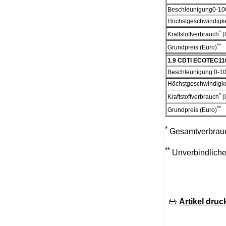
Beschleunigung0-100
Höchstgeschwindigke
*
Kraftstoffverbrauch
(
**
Grundpreis (Euro)
1.9 CDTI ECOTEC
11
Beschleunigung 0-10
Höchstgeschwindigke
*
Kraftstoffverbrauch
(
**
Grundpreis (Euro)
*
Gesamtverbrau
**
Unverbindliche
Artikel druc