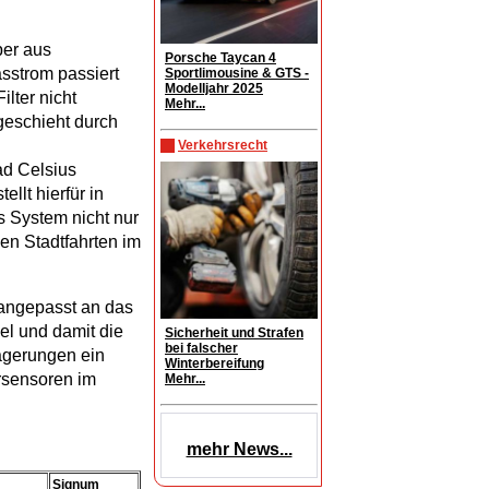
per aus
Porsche Taycan 4
sstrom passiert
Sportlimousine & GTS -
Modelljahr 2025
lter nicht
Mehr...
geschieht durch
Verkehrsrecht
ad Celsius
llt hierfür in
s System nicht nur
zen Stadtfahrten im
, angepasst an das
el und damit die
Sicherheit und Strafen
bei falscher
lagerungen ein
Winterbereifung
rsensoren im
Mehr...
mehr News...
Signum