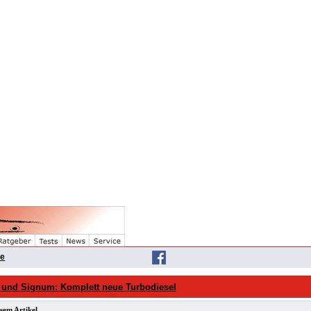
he
a und Signum: Komplett neue Turbodiesel
sem Artikel