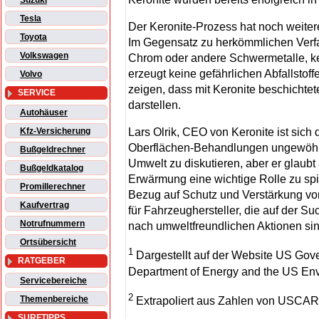
Suzuki
Tesla
Der Keronite-Prozess hat noch weitere
Toyota
Im Gegensatz zu herkömmlichen Verfah
Volkswagen
Chrom oder andere Schwermetalle, k
erzeugt keine gefährlichen Abfallstoff
Volvo
zeigen, dass mit Keronite beschich
SERVICE
darstellen.
Autohäuser
Lars Olrik, CEO von Keronite ist sich
Kfz-Versicherung
Oberflächen-Behandlungen ungewöhnli
Bußgeldrechner
Umwelt zu diskutieren, aber er glaub
Bußgeldkatalog
Erwärmung eine wichtige Rolle zu spie
Promillerechner
Bezug auf Schutz und Verstärkung von
Kaufvertrag
für Fahrzeughersteller, die auf der S
Notrufnummern
nach umweltfreundlichen Aktionen sin
Ortsübersicht
1
Dargestellt auf der Website US Go
RATGEBER
Department of Energy and the US Env
Servicebereiche
2
Themenbereiche
Extrapoliert aus Zahlen von USCAR
SURFTIPPS