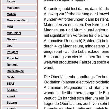
Lexus
Maybach
Keronite glaubt fest daran, dass für d
Ausweg zur Verbesserung der Umwelt
Mazda
Kunden-Anforderungen darin besteht, 
Mercedes-Benz
Materialen zu ersetzen. Der Keronite
MINI
Magnesium- und Aluminium-Legierung
Mitsubishi
mit signifikanten Vorteilen für die U
Nissan
Automotive Research) Zahlen (2) bele
durch 4 kg Magnesium, mindestens 1
Opel
eingespart - auf die Lebensdauer ein
Peugeot
Einsparung von vier Millionen Tonnen
Porsche
weltweit produzierte Fahrzeug solch 
Renault
würde.
Rolls-Royce
Die Oberflächenbehandlungs-Technolo
Saab
Oxidation (plasma electrolytic oxidat
SEAT
Aluminium, Magnesium und Titanium i
ŠKODA
wandeln, die über herausragende Eig
smart
verfügt. Es handelt sich hier um ein 
Subaru
liegende Oberflächen, auch von sehr
Keronite wurden bereits erfolgreich i