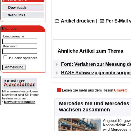
Downloads
Web Links
Artikel drucken
|
Per E-Mail
User Login
Benutzername
Kennwort
Ähnliche Artikel zum Thema
in Cookie speichern
Ford: Verfahren zur Messung d
BASF Schwarzpigmente sorgen f
Lesen Sie mehr aus dem Resort
Umwelt
Mit unserem kostenlosen
Newsletter sind Sie immer
bestens informiert.
•
Newsletter bestellen
Mercedes me und Mercedes
wachsen zusammen
Angebot für gew
Konnektivität: A
wird Mercedes m