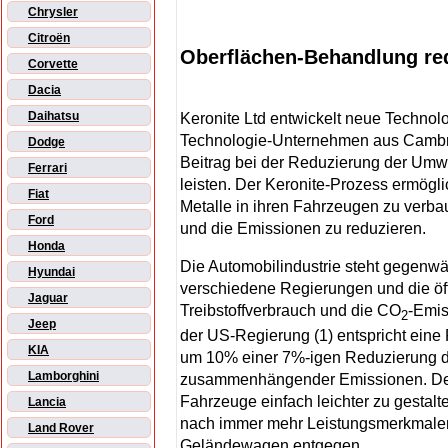
Chrysler
Citroën
Oberflächen-Behandlung red
Corvette
Dacia
Daihatsu
Keronite Ltd entwickelt neue Technol
Technologie-Unternehmen aus Cambrid
Dodge
Beitrag bei der Reduzierung der Umw
Ferrari
leisten. Der Keronite-Prozess ermögli
Fiat
Metalle in ihren Fahrzeugen zu verba
Ford
und die Emissionen zu reduzieren.
Honda
Die Automobilindustrie steht gegenw
Hyundai
verschiedene Regierungen und die öf
Jaguar
Treibstoffverbrauch und die CO
-Emis
2
Jeep
der US-Regierung (1) entspricht ein
KIA
um 10% einer 7%-igen Reduzierung de
Lamborghini
zusammenhängender Emissionen. Der 
Fahrzeuge einfach leichter zu gestal
Lancia
nach immer mehr Leistungsmerkmale
Land Rover
Geländewagen entgegen.