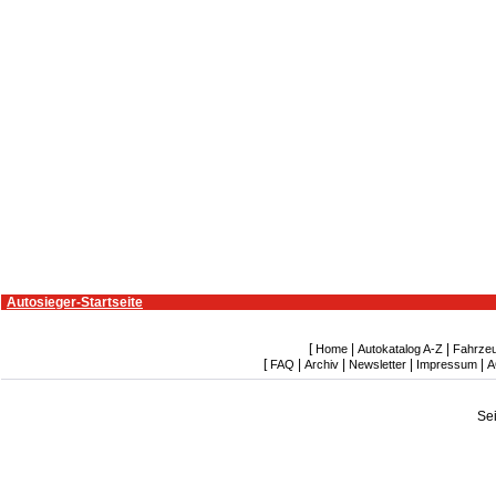
Autosieger-Startseite
[
|
|
Home
Autokatalog A-Z
Fahrze
[
|
|
|
|
FAQ
Archiv
Newsletter
Impressum
A
Se