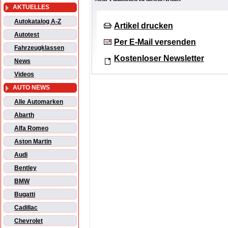
AKTUELLES
Autokatalog A-Z
Artikel drucken
Autotest
Per E-Mail versenden
Fahrzeugklassen
Kostenloser Newsletter
News
Videos
AUTO NEWS
Alle Automarken
Abarth
Alfa Romeo
Aston Martin
Audi
Bentley
BMW
Bugatti
Cadillac
Chevrolet