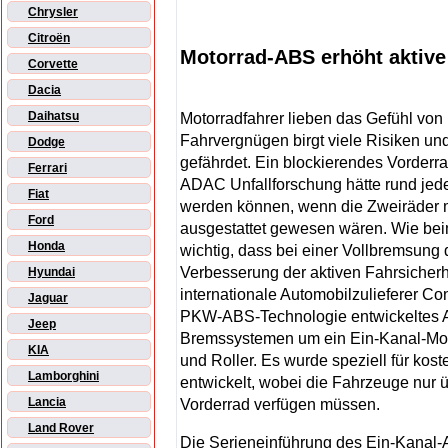
Chrysler
Citroën
Motorrad-ABS erhöht aktive
Corvette
Dacia
Daihatsu
Motorradfahrer lieben das Gefühl von
Fahrvergnügen birgt viele Risiken un
Dodge
gefährdet. Ein blockierendes Vorderra
Ferrari
ADAC Unfallforschung hätte rund jeder
Fiat
werden können, wenn die Zweiräder m
Ford
ausgestattet gewesen wären. Wie beim
Honda
wichtig, dass bei einer Vollbremsung d
Verbesserung der aktiven Fahrsicherhe
Hyundai
internationale Automobilzulieferer Co
Jaguar
PKW-ABS-Technologie entwickeltes A
Jeep
Bremssystemen um ein Ein-Kanal-Moto
KIA
und Roller. Es wurde speziell für kos
Lamborghini
entwickelt, wobei die Fahrzeuge nur
Lancia
Vorderrad verfügen müssen.
Land Rover
Die Serieneinführung des Ein-Kanal-