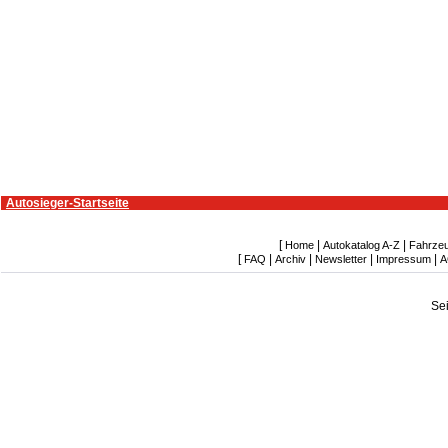
Autosieger-Startseite
[
|
|
Home
Autokatalog A-Z
Fahrze
[
|
|
|
|
FAQ
Archiv
Newsletter
Impressum
A
Se