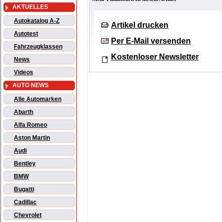
AKTUELLES
Autokatalog A-Z
Artikel drucken
Autotest
Per E-Mail versenden
Fahrzeugklassen
Kostenloser Newsletter
News
Videos
AUTO NEWS
Alle Automarken
Abarth
Alfa Romeo
Aston Martin
Audi
Bentley
BMW
Bugatti
Cadillac
Chevrolet