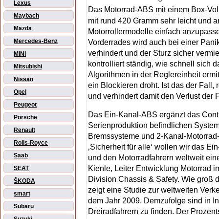
Lexus
Das Motorrad-ABS mit einem Box-Vol
Maybach
mit rund 420 Gramm sehr leicht und a
Mazda
Motorrollermodelle einfach anzupas
Mercedes-Benz
Vorderrades wird auch bei einer Pan
verhindert und der Sturz sicher verm
MINI
kontrolliert ständig, wie schnell sich 
Mitsubishi
Algorithmen in der Reglereinheit erm
Nissan
ein Blockieren droht. Ist das der Fal
Opel
und verhindert damit den Verlust der Fa
Peugeot
Das Ein-Kanal-ABS ergänzt das Contin
Porsche
Serienproduktion befindlichen Systeme
Renault
Bremssysteme und 2-Kanal-Motorrad
Rolls-Royce
‚Sicherheit für alle‘ wollen wir das 
Saab
und den Motorradfahrern weltweit ein
Kienle, Leiter Entwicklung Motorrad 
SEAT
Division Chassis & Safety. Wie groß d
ŠKODA
zeigt eine Studie zur weltweiten Ver
smart
dem Jahr 2009. Demzufolge sind in I
Subaru
Dreiradfahrern zu finden. Der Prozent