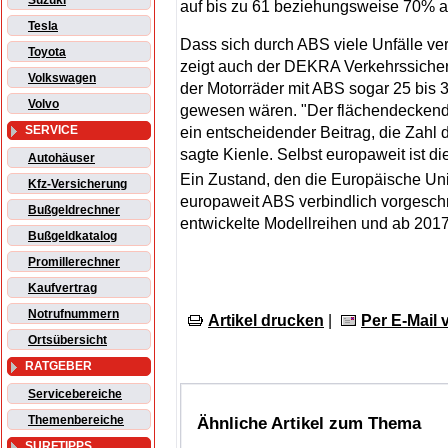
Suzuki
auf bis zu 61 beziehungsweise 70% a
Tesla
Dass sich durch ABS viele Unfälle ver
Toyota
zeigt auch der DEKRA Verkehrssicherh
Volkswagen
der Motorräder mit ABS sogar 25 bis
Volvo
gewesen wären. "Der flächendeckende
SERVICE
ein entscheidender Beitrag, die Zahl 
sagte Kienle. Selbst europaweit ist d
Autohäuser
Ein Zustand, den die Europäische Uni
Kfz-Versicherung
europaweit ABS verbindlich vorgeschr
Bußgeldrechner
entwickelte Modellreihen und ab 2017 
Bußgeldkatalog
Promillerechner
Kaufvertrag
Notrufnummern
Artikel drucken
|
Per E-Mail
Ortsübersicht
RATGEBER
Servicebereiche
Themenbereiche
Ähnliche Artikel zum Thema
SURFTIPPS