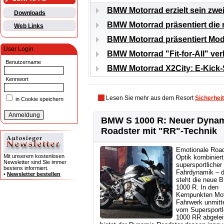
BMW Motorrad erzielt sein zwe
Downloads
BMW Motorrad präsentiert di
Web Links
BMW Motorrad präsentiert Mod
User Login
BMW Motorrad "Fit-for-All" ver
Benutzername
BMW Motorrad X2City: E-Kick
Kennwort
Lesen Sie mehr aus dem Resort
Sicherheit
in Cookie speichern
BMW S 1000 R: Neuer Dyna
Roadster mit "RR"-Technik
Emotionale Road
Mit unserem kostenlosen
Optik kombiniert
Newsletter sind Sie immer
supersportlicher
bestens informiert.
Fahrdynamik – d
•
Newsletter bestellen
steht die neue
1000 R. In den
Kernpunkten Mo
Fahrwerk unmitt
vom Supersportl
1000 RR abgeleit