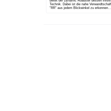
bietet der Dynamic Roadster dessen innov
Technik. Dabei ist die nahe Verwandtschaf
"RR" aus jedem Blickwinkel zu erkennen...