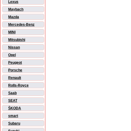
Lexus
Maybach
Mazda
Mercedes-Benz
MINI
Mitsubishi
Nissan
Opel
Peugeot
Porsche
Renault
Rolls-Royce
Saab
SEAT
ŠKODA
smart
Subaru