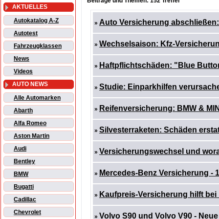
Beiträge und Themen: 152 Treffer
AKTUELLES
Autokatalog A-Z
Auto Versicherung abschließen: 
»
Autotest
Wechselsaison: Kfz-Versicheru
»
Fahrzeugklassen
News
Haftpflichtschäden: "Blue Butto
»
Videos
AUTO NEWS
Studie: Einparkhilfen verursac
»
Alle Automarken
Reifenversicherung: BMW & MIN
»
Abarth
Alfa Romeo
Silvesterraketen: Schäden erstat
»
Aston Martin
Audi
Versicherungswechsel und wor
»
Bentley
Mercedes-Benz Versicherung - 1
»
BMW
Bugatti
Kaufpreis-Versicherung hilft be
»
Cadillac
Chevrolet
Volvo S90 und Volvo V90 - Neu
»