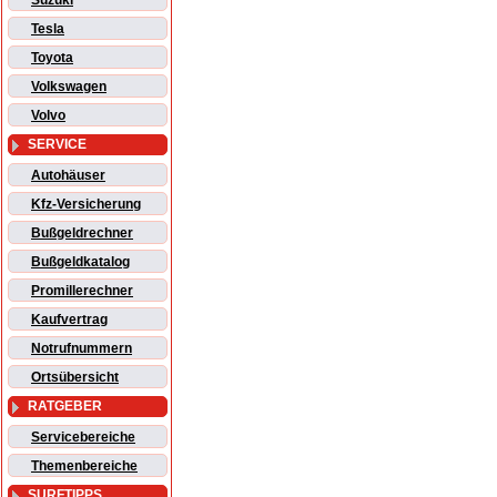
Suzuki
Tesla
Toyota
Volkswagen
Volvo
SERVICE
Autohäuser
Kfz-Versicherung
Bußgeldrechner
Bußgeldkatalog
Promillerechner
Kaufvertrag
Notrufnummern
Ortsübersicht
RATGEBER
Servicebereiche
Themenbereiche
SURFTIPPS