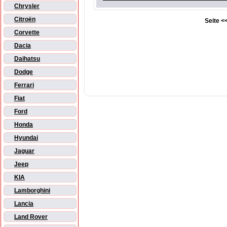
Chrysler
Citroën
Seite <<
Corvette
Dacia
Daihatsu
Dodge
Ferrari
Fiat
Ford
Honda
Hyundai
Jaguar
Jeep
KIA
Lamborghini
Lancia
Land Rover