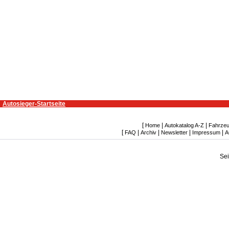
Autosieger-Startseite
[
|
|
Home
Autokatalog A-Z
Fahrzeu
[
|
|
|
|
FAQ
Archiv
Newsletter
Impressum
A
Se