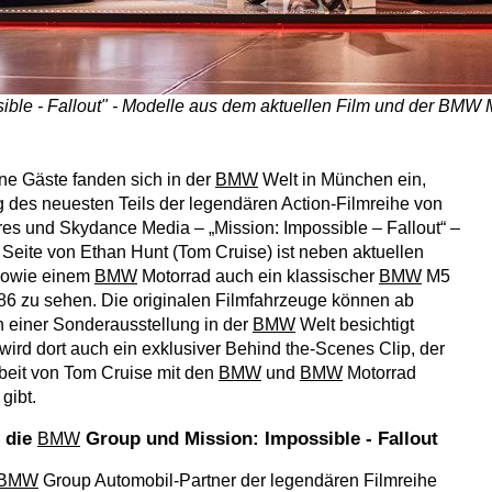
sible - Fallout" - Modelle aus dem aktuellen Film und der BMW 
e Gäste fanden sich in der
BMW
Welt in München ein,
 des neuesten Teils der legendären Action-Filmreihe von
es und Skydance Media – „Mission: Impossible – Fallout“ –
 Seite von Ethan Hunt (Tom Cruise) ist neben aktuellen
sowie einem
BMW
Motorrad auch ein klassischer
BMW
M5
6 zu sehen. Die originalen Filmfahrzeuge können ab
 einer Sonderausstellung in der
BMW
Welt besichtigt
wird dort auch ein exklusiver Behind the-Scenes Clip, der
rbeit von Tom Cruise mit den
BMW
und
BMW
Motorrad
gibt.
: die
Group und Mission: Impossible - Fallout
BMW
BMW
Group Automobil-Partner der legendären Filmreihe