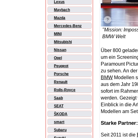
Lexus
Maybach
Mazda
Mercedes-Benz
"Mission: Impos
MINI
BMW Welt
Mitsubishi
Über 800 geladen
Nissan
um ein Screening
Opel
Paramount Pictur
Peugeot
zu sehen. An der
Porsche
BMW
Modellen 
Renault
aus dem Jahr 198
Rolls-Royce
sofort im Rahmen
werden. Gezeigt 
Saab
Einblick in die A
SEAT
Modellen am Set 
ŠKODA
smart
Starke Partner
Subaru
Seit 2011 ist die