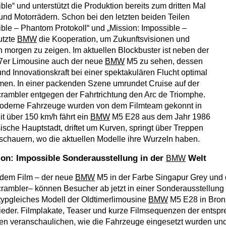
ble“ und unterstützt die Produktion bereits zum dritten Mal
und Motorrädern. Schon bei den letzten beiden Teilen
ible – Phantom Protokoll“ und „Mission: Impossible –
utzte
BMW
die Kooperation, um Zukunftsvisionen und
 morgen zu zeigen. Im aktuellen Blockbuster ist neben der
7er Limousine auch der neue
BMW
M5 zu sehen, dessen
nd Innovationskraft bei einer spektakulären Flucht optimal
men. In einer packenden Szene umrundet Cruise auf der
rambler entgegen der Fahrtrichtung den Arc de Triomphe.
moderne Fahrzeuge wurden von dem Filmteam gekonnt in
it über 150 km/h fährt ein
BMW
M5 E28 aus dem Jahr 1986
ische Hauptstadt, driftet um Kurven, springt über Treppen
schauern, wo die aktuellen Modelle ihre Wurzeln haben.
ion: Impossible Sonderausstellung in der
Welt
BMW
 dem Film – der neue
BMW
M5 in der Farbe Singapur Grey und 
ambler– können Besucher ab jetzt in einer Sonderausstellung 
typgleiches Modell der Oldtimerlimousine
BMW
M5 E28 in Bronz
 wieder. Filmplakate, Teaser und kurze Filmsequenzen der ents
en veranschaulichen, wie die Fahrzeuge eingesetzt wurden un