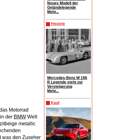
Neues Modell der
Geländelegende
Mehr...
Historie
Mercedes-Benz W 196
R Legende steht zur
Versteigerung
Mehr...
Kauf
das Motorrad
in der
BMW
Welt
itbeige metallic
prechenden
d was den Zuseher