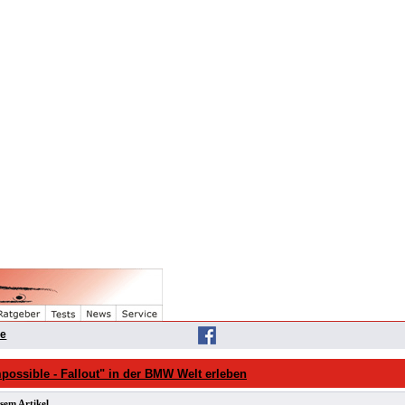
he
possible - Fallout" in der BMW Welt erleben
sem Artikel