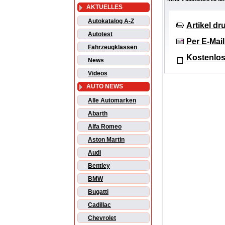
AKTUELLES
Autokatalog A-Z
Artikel d
Autotest
Per E-Mai
Fahrzeugklassen
Kostenlos
News
Videos
AUTO NEWS
Alle Automarken
Abarth
Alfa Romeo
Aston Martin
Audi
Bentley
BMW
Bugatti
Cadillac
Chevrolet