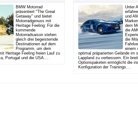
BMW Motorrad
Unter A
präsentiert "The Great
erfahre
Getaway" und bietet
und A
Motorradgenuss mit
Marken
Heritage Feeling: Für die
dem Mot
kommende
die AM
Motorradsaison stehen
Experi
gleich drei begeisternde
die Mög
Destinationen auf dem
Fahrke
Programm, um dem
einem w
t Heritage Feeling freien Lauf zu
optimal präparierten Gelände im
a, Portugal und die USA....
Lappland zu verbessern. Ein bre
Optionspaketen ermöglicht die ind
Konfiguration der Trainings....