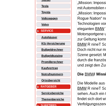
Suzuki
„Mission: Impossi
Tesla
mit Automobilen 
Toyota
„Mission: Imposs
Rogue Nation“ n
Volkswagen
Technologien von
Volvo
eleganten
BMW
SERVICE
Motorsportgene u
Autohäuser
zur Geltung kom
Kfz-Versicherung
BMW
R nineT Sc
Doch nicht nur 
Bußgeldrechner
Szene gesetzt: M
Bußgeldkatalog
durch die französ
Promillerechner
und zeigt den Zu
Kaufvertrag
Die
/ Miss
BMW
Notrufnummern
Ortsübersicht
Die Modelle aus
RATGEBER
BMW
R nineT Scr
sehen. Auch ein 
Servicebereiche
findet sich dort
Themenbereiche
Verfolgungsszen
SURFTIPPS