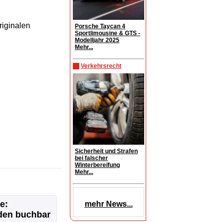
riginalen
Porsche Taycan 4
Sportlimousine & GTS -
Modelljahr 2025
Mehr...
Verkehrsrecht
Sicherheit und Strafen
bei falscher
Winterbereifung
Mehr...
e:
mehr News...
den buchbar