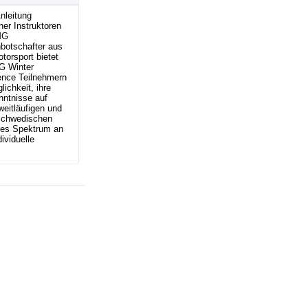
nleitung
ner Instruktoren
MG
botschafter aus
orsport bietet
G Winter
ence Teilnehmern
lichkeit, ihre
nntnisse auf
eitläufigen und
 schwedischen
ites Spektrum an
ividuelle