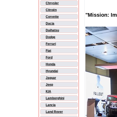
Chrysler
Citroën
"Mission: Im
Corvette
Dacia
Daihatsu
Dodge
Ferrari
Fiat
Ford
Honda
Hyundai
Jaguar
Jeep
KIA
Lamborghini
Lancia
Land Rover