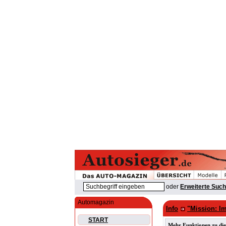
oder
Erweiterte Suc
Automagazin
Info
"Mission: Im
START
Mehr Funktionen zu die