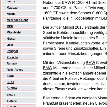
Lexus
Neben der
BMW
R 1200 RT mit Boxer
und F 700 GS mit Parallel-Twin vorges
Maybach
1600 GT sowie dem Scooter C 600 Sp
Mazda
Fahrzeuge, die in Kooperation mit
B
Mercedes-Benz
MINI
Der auf der Milipol 2013 erstmals der 
Sport in Behördenausführung verfügt a
Mitsubishi
städtische Umfeld konzipiertes Polize
Nissan
Farbschema, Kennleuchten vorne, ei
Opel
sowie Sirene und Zusatzschalter. Ein 
Peugeot
mitunter rauen Einsatzbedingungen 
Porsche
Mit dem Visionsfahrzeug
BMW
C evol
Renault
BMW
Motorrad anlässlich der Milipol
Rolls-Royce
zukünftig ein elektrisch angetriebene
Saab
die Arbeit im Polizei-, Rettungs- ode
SEAT
derzeit daran, inwiefern sich elektr
ŠKODA
dieser Einsatz evaluiert werden kann.
smart
Basierend auf dem vor wenigen Monate
Subaru
Frankfurt präsentierten, neuen C evol