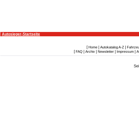
Autosieger-Startseite
[
|
|
Home
Autokatalog A-Z
Fahrze
[
|
|
|
|
FAQ
Archiv
Newsletter
Impressum
A
Se