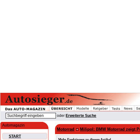
oder
Erweiterte Suche
Automagazin
Motorrad
Milipol: BMW Motorrad zeigt P
START
Mehr Funktionen zu diesem Artikel