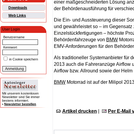
einer maßgeschneiderten Lösung an
Downloads
der Behördenausführung für verschie
Web Links
Die Ein- und Aussteuerung dieser Sond
und gewährleistet so – im Gegensatz 
User Login
Einzelstückfertigungen – höchste Pro
Benutzername
Behördenfahrzeuge von
BMW
Motorra
EMV-Anforderungen für den Behördenei
Kennwort
Als traditioneller Systemanbieter für 
in Cookie speichern
2013 auch die Fahreranzüge Airflow u
Airflow bzw. Allround sowie der Helm
BMW
Motorrad ist auf der Milipol 20
Mit unserem kostenlosen
Newsletter sind Sie immer
bestens informiert.
•
Newsletter bestellen
Artikel drucken
|
Per E-Mail