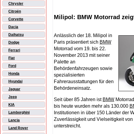
Chrysler
Citroën
Milipol: BMW Motorrad zeig
Corvette
Dacia
Daihatsu
Anlässlich der 18. Milipol in
Paris präsentiert sich
BMW
Dodge
Motorrad vom 19. bis 22.
Ferrari
November 2013 mit seiner
Fiat
Palette an
Ford
Behördenfahrzeugen sowie
Honda
spezialisierten
Fahrerausstattungen für den
Hyundai
Behördeneinsatz.
Jaguar
Jeep
Seit über 85 Jahren ist
BMW
Motorrad
KIA
bis heute wurden mehr als 130.000
B
Institutionen in über 150 Länder der W
Lamborghini
Zuverlässigkeit und Vielseitigkeit von
Lancia
unterstreicht.
Land Rover