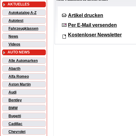
AKTUELLES
Autokatalog A-Z
Artikel drucken
Autotest
Per E-Mail versenden
Fahrzeugklassen
Kostenloser Newsletter
News
Videos
AUTO NEWS
Alle Automarken
Abarth
Alfa Romeo
Aston Martin
Audi
Bentley
BMW
Bugatti
Cadillac
Chevrolet