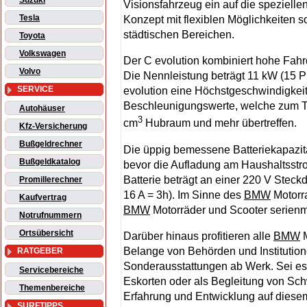
Suzuki
Visionsfahrzeug ein auf die speziel
Tesla
Konzept mit flexiblen Möglichkeiten 
städtischen Bereichen.
Toyota
Volkswagen
Der C evolution kombiniert hohe Fah
Volvo
Die Nennleistung beträgt 11 kW (15 PS
SERVICE
evolution eine Höchstgeschwindigkeit
Beschleunigungswerte, welche zum Te
Autohäuser
3
cm
Hubraum und mehr übertreffen.
Kfz-Versicherung
Bußgeldrechner
Die üppig bemessene Batteriekapazitä
Bußgeldkatalog
bevor die Aufladung am Haushaltsstrom
Batterie beträgt an einer 220 V Steck
Promillerechner
16 A = 3h). Im Sinne des
BMW
Motorra
Kaufvertrag
BMW
Motorräder und Scooter serienm
Notrufnummern
Ortsübersicht
Darüber hinaus profitieren alle
BMW
M
Belange von Behörden und Instituti
RATGEBER
Sonderausstattungen ab Werk. Sei es fü
Servicebereiche
Eskorten oder als Begleitung von Sch
Themenbereiche
Erfahrung und Entwicklung auf dies
SURFTIPPS