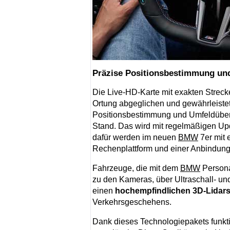
Präzise Positionsbestimmung u
Die Live-HD-Karte mit exakten Strec
Ortung abgeglichen und gewährleistet
Positionsbestimmung und Umfeldüber
Stand. Das wird mit regelmäßigen Up
dafür werden im neuen
BMW
7er mit 
Rechenplattform und einer Anbindung
Fahrzeuge, die mit dem
BMW
Persona
zu den Kameras, über Ultraschall- u
einen
hochempfindlichen 3D-Lidar
Verkehrsgeschehens.
Dank dieses Technologiepakets funkti