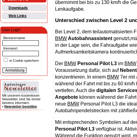
übernimmt bei bis zu 130 km/h die G
Downloads
Lenkaufgabe.
Web Links
Unterschied zwischen Level 2 und
User Login
Bei Level 2, dem teilautomatisierten 
BMW
Autobahnassistent
genutzt,mü
Benutzername
in der Lage sein, die Fahraufgabe wie
Kennwort
Aufmerksamkeitskamera kontinuierlic
in Cookie speichern
Der
BMW
Personal Pilot L3
im
BMW
Voraussetzung dafür, sich auf
Nebent
konzentrieren. In einem
BMW
7er mit 
während der Fahrt mit bis zu 60 km/h
vertiefen. Auch die
digitalen Service
Mit unserem kostenlosen
Angebote
können während der Fahrt a
Newsletter sind Sie immer
bestens informiert.
neue
BMW
Personal Pilot L3 die idea
•
Newsletter bestellen
Autobahnpendelstrecken mit zähfließe
Mit entsprechenden Symbolen auf dem 
Personal Pilot L3
verfügbar ist. Akti
Während die Funktion genutzt wird, m