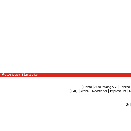
Autosieger-Startseite
[
|
|
Home
Autokatalog A-Z
Fahrze
[
|
|
|
|
FAQ
Archiv
Newsletter
Impressum
A
Se