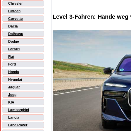
Chrysler
Citroën
Level 3-Fahren: Hände weg
Corvette
Dacia
Daihatsu
Dodge
Ferrari
Fiat
Ford
Honda
Hyundai
Jaguar
Jeep
KIA
Lamborghini
Lancia
Land Rover