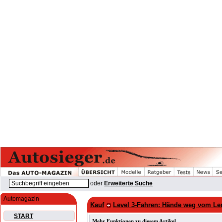
oder
Erweiterte Suche
Automagazin
Kauf
Level 3-Fahren: Hände weg vom L
START
Mehr Funktionen zu diesem Artikel