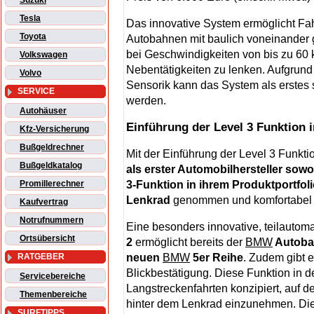
Suzuki
Tesla
Das innovative System ermöglicht Fah
Toyota
Autobahnen mit baulich voneinander
bei Geschwindigkeiten von bis zu 60 
Volkswagen
Nebentätigkeiten zu lenken. Aufgrun
Volvo
Sensorik kann das System als erstes s
SERVICE
werden.
Autohäuser
Einführung der Level 3 Funktion
Kfz-Versicherung
Bußgeldrechner
Mit der Einführung der Level 3 Funkti
Bußgeldkatalog
als erster Automobilhersteller sowo
3-Funktion in ihrem Produktportfol
Promillerechner
Lenkrad
genommen und komfortabel p
Kaufvertrag
Notrufnummern
Eine besonders innovative, teilautoma
Ortsübersicht
2
ermöglicht bereits der
BMW
Autobah
neuen
BMW
5er Reihe
. Zudem gibt e
RATGEBER
Blickbestätigung. Diese Funktion in 
Servicebereiche
Langstreckenfahrten konzipiert, auf 
Themenbereiche
hinter dem Lenkrad einzunehmen. Die
SURFTIPPS