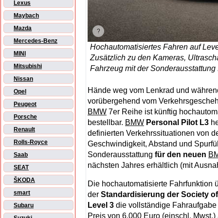
Lexus
Maybach
Mazda
Mercedes-Benz
Hochautomatisiertes Fahren auf Leve
MINI
Zusätzlich zu den Kameras, Ultrasch
Mitsubishi
Fahrzeug mit der Sonderausstattung 
Nissan
Hände weg vom Lenkrad und während 
Opel
vorübergehend vom Verkehrsgescheh
Peugeot
BMW
7er Reihe ist künftig hochautoma
Porsche
bestellbar.
BMW
Personal Pilot L3
he
Renault
definierten Verkehrssituationen von d
Rolls-Royce
Geschwindigkeit, Abstand und Spurfüh
Sonderausstattung
für den neuen
B
Saab
nächsten Jahres erhältlich (mit Ausn
SEAT
ŠKODA
Die hochautomatisierte Fahrfunktion
smart
der
Standardisierung der Society o
Level 3
die vollständige Fahraufgabe
Subaru
Preis von 6.000 Euro (einschl. Mwst.)