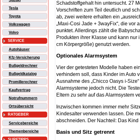
Suzuki
Schadstoffgehalt hin untersucht. 27 M
Tesla
Vorschriften zum Teil deutlich und sc
ab, zwei weitere erhalten ein „ausrei
Toyota
„Maxi-Cosi Jade + 3wayFix“, die vor al
Volkswagen
punktet. Allerdings zählt die Babysch
Volvo
Produkten ihrer Klasse und kann nur 
SERVICE
cm Körpergröße) genutzt werden.
Autohäuser
Optionales Alarmsystem
Kfz-Versicherung
Bußgeldrechner
Vier der getesteten Modelle haben ei
verhindern soll, dass Kinder im Auto 
Bußgeldkatalog
Ausnahme des „Chicco Oasys i-Size“ 
Promillerechner
Alarmsysteme jedoch nicht. Die Teste
Kaufvertrag
Eltern zu sehr auf das Alarmsystem v
Notrufnummern
Inzwischen kommen immer mehr Sitze 
Ortsübersicht
Kindesalter verwenden lassen. Die mei
RATGEBER
abschneiden. Der Nachteil: Das Kind 
Servicebereiche
Basis und Sitz getrennt
Themenbereiche
SURFTIPPS