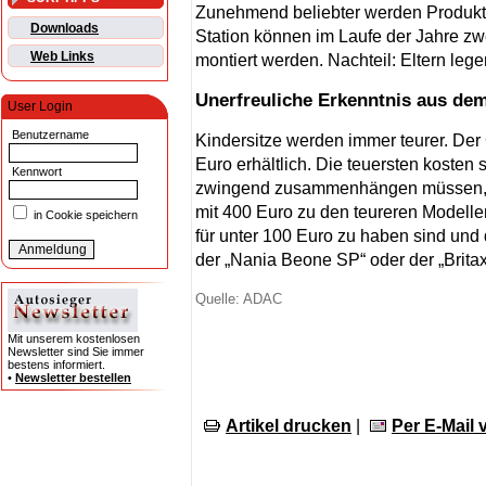
Zunehmend beliebter werden Produkte, 
Downloads
Station können im Laufe der Jahre zw
Web Links
montiert werden. Nachteil: Eltern lege
Unerfreuliche Erkenntnis aus dem
User Login
Benutzername
Kindersitze werden immer teurer. Der G
Euro erhältlich. Die teuersten kosten
Kennwort
zwingend zusammenhängen müssen, zei
mit 400 Euro zu den teureren Modellen 
in Cookie speichern
für unter 100 Euro zu haben sind und
der „Nania Beone SP“ oder der „Brita
Quelle: ADAC
Mit unserem kostenlosen
Newsletter sind Sie immer
bestens informiert.
•
Newsletter bestellen
Artikel drucken
|
Per E-Mail