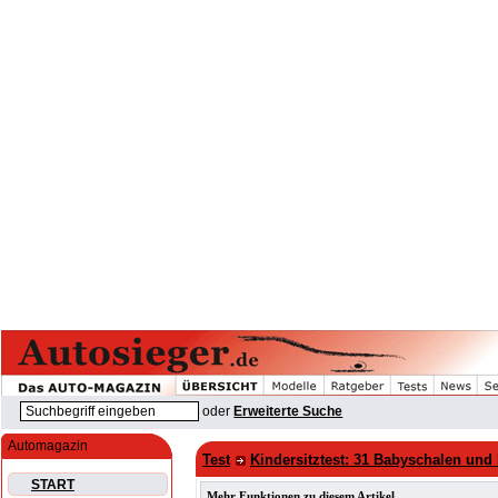
oder
Erweiterte Suche
Automagazin
Test
Kindersitztest: 31 Babyschalen und 
START
Mehr Funktionen zu diesem Artikel