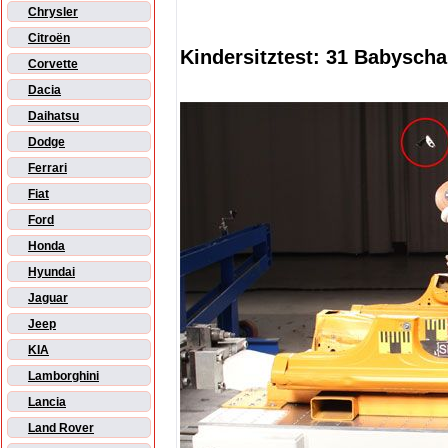
Chrysler
Citroën
Kindersitztest: 31 Babyscha
Corvette
Dacia
Daihatsu
Dodge
Ferrari
Fiat
Ford
Honda
Hyundai
Jaguar
Jeep
KIA
Lamborghini
Lancia
Land Rover