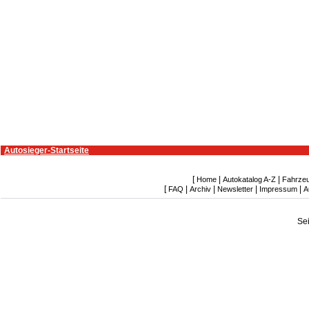
Autosieger-Startseite
[
|
|
Home
Autokatalog A-Z
Fahrze
[
|
|
|
|
FAQ
Archiv
Newsletter
Impressum
A
Se