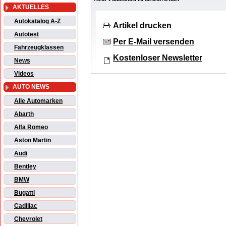
AKTUELLES
Autokatalog A-Z
Artikel drucken
Autotest
Per E-Mail versenden
Fahrzeugklassen
Kostenloser Newsletter
News
Videos
AUTO NEWS
Alle Automarken
Abarth
Alfa Romeo
Aston Martin
Audi
Bentley
BMW
Bugatti
Cadillac
Chevrolet