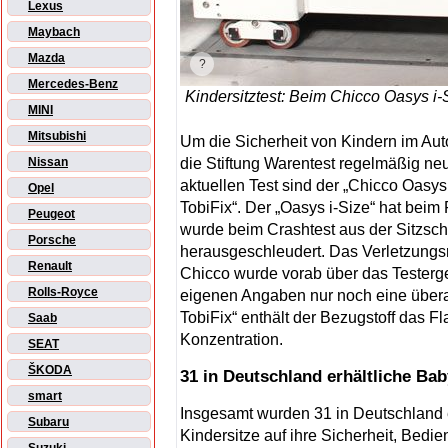
Lexus
Maybach
Mazda
Mercedes-Benz
Kindersitztest: Beim Chicco Oasys i-
MINI
Mitsubishi
Um die Sicherheit von Kindern im Au
die Stiftung Warentest regelmäßig neu
Nissan
aktuellen Test sind der „Chicco Oasy
Opel
TobiFix“. Der „Oasys i-Size“ hat beim 
Peugeot
wurde beim Crashtest aus der Sitzsc
Porsche
herausgeschleudert. Das Verletzungsri
Renault
Chicco wurde vorab über das Testergeb
Rolls-Royce
eigenen Angaben nur noch eine übera
TobiFix“ enthält der Bezugstoff das 
Saab
Konzentration.
SEAT
ŠKODA
31 in Deutschland erhältliche Ba
smart
Insgesamt wurden 31 in Deutschland 
Subaru
Kindersitze auf ihre Sicherheit, Bed