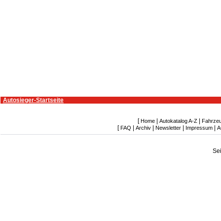
Autosieger-Startseite
[
|
|
Home
Autokatalog A-Z
Fahrze
[
|
|
|
|
FAQ
Archiv
Newsletter
Impressum
A
Se