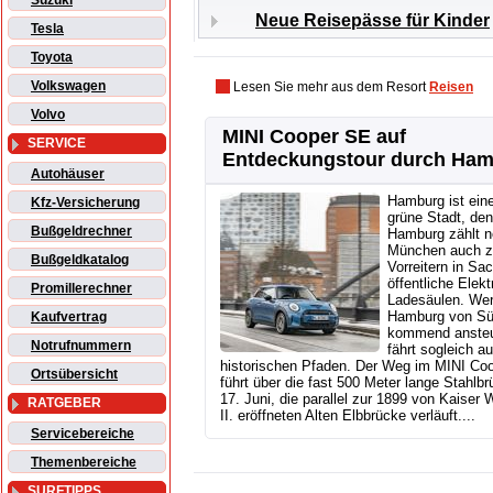
Suzuki
Neue Reisepässe für Kinder
Tesla
Toyota
Volkswagen
Lesen Sie mehr aus dem Resort
Reisen
Volvo
MINI Cooper SE auf
SERVICE
Entdeckungstour durch Ha
Autohäuser
Hamburg ist ein
Kfz-Versicherung
grüne Stadt, de
Bußgeldrechner
Hamburg zählt 
München auch z
Bußgeldkatalog
Vorreitern in Sa
öffentliche Elekt
Promillerechner
Ladesäulen. We
Hamburg von S
Kaufvertrag
kommend ansteu
Notrufnummern
fährt sogleich au
historischen Pfaden. Der Weg im MINI Co
Ortsübersicht
führt über die fast 500 Meter lange Stahlb
17. Juni, die parallel zur 1899 von Kaiser 
RATGEBER
II. eröffneten Alten Elbbrücke verläuft....
Servicebereiche
Themenbereiche
SURFTIPPS