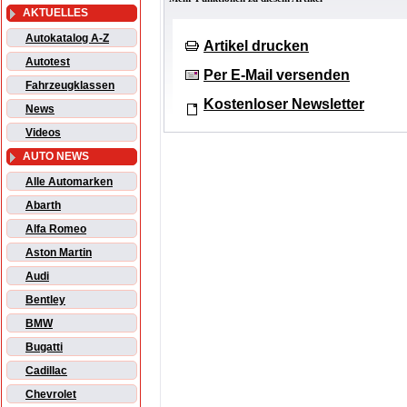
AKTUELLES
Autokatalog A-Z
Artikel drucken
Autotest
Per E-Mail versenden
Fahrzeugklassen
Kostenloser Newsletter
News
Videos
AUTO NEWS
Alle Automarken
Abarth
Alfa Romeo
Aston Martin
Audi
Bentley
BMW
Bugatti
Cadillac
Chevrolet