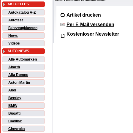
AKTUELLES
Autokatalog A-Z
Artikel drucken
Autotest
Per E-Mail versenden
Fahrzeugklassen
Kostenloser Newsletter
News
Videos
AUTO NEWS
Alle Automarken
Abarth
Alfa Romeo
Aston Martin
Audi
Bentley
BMW
Bugatti
Cadillac
Chevrolet