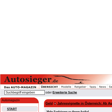
oder
Erweiterte Suche
Automagazin
Geld
Jahresvignette in Österreich: Ab A
START
Mehr Funktionen zu diesem Artikel