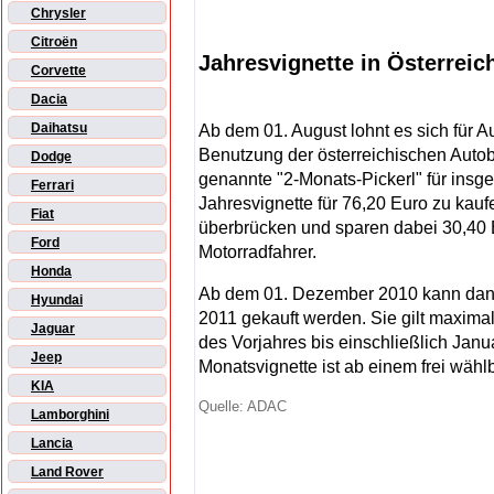
Chrysler
Citroën
Jahresvignette in Österrei
Corvette
Dacia
Daihatsu
Ab dem 01. August lohnt es sich für Au
Benutzung der österreichischen Auto
Dodge
genannte "2-Monats-Pickerl" für insge
Ferrari
Jahresvignette für 76,20 Euro zu kauf
Fiat
überbrücken und sparen dabei 30,40 
Ford
Motorradfahrer.
Honda
Ab dem 01. Dezember 2010 kann dann 
Hyundai
2011 gekauft werden. Sie gilt maxi
Jaguar
des Vorjahres bis einschließlich Janu
Jeep
Monatsvignette ist ab einem frei wähl
KIA
Quelle: ADAC
Lamborghini
Lancia
Land Rover