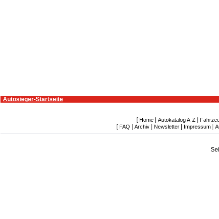
Autosieger-Startseite
[
|
|
Home
Autokatalog A-Z
Fahrze
[
|
|
|
|
FAQ
Archiv
Newsletter
Impressum
A
Se