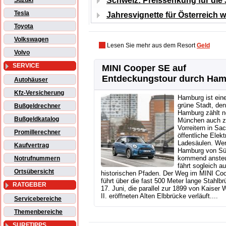
Schweiz: Preissenkung für die 
Suzuki
Tesla
Jahresvignette für Österreich w
Toyota
Volkswagen
Lesen Sie mehr aus dem Resort
Geld
Volvo
SERVICE
MINI Cooper SE auf
Entdeckungstour durch Ha
Autohäuser
Kfz-Versicherung
Hamburg ist ein
grüne Stadt, de
Bußgeldrechner
Hamburg zählt 
Bußgeldkatalog
München auch z
Vorreitern in Sa
Promillerechner
öffentliche Elekt
Ladesäulen. We
Kaufvertrag
Hamburg von S
kommend ansteu
Notrufnummern
fährt sogleich au
Ortsübersicht
historischen Pfaden. Der Weg im MINI Co
führt über die fast 500 Meter lange Stahlb
RATGEBER
17. Juni, die parallel zur 1899 von Kaiser 
II. eröffneten Alten Elbbrücke verläuft....
Servicebereiche
Themenbereiche
SURFTIPPS