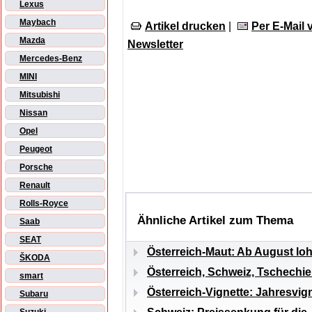
Lexus
Maybach
Artikel drucken
|
Per E-Mail
Mazda
Newsletter
Mercedes-Benz
MINI
Mitsubishi
Nissan
Opel
Peugeot
Porsche
Renault
Rolls-Royce
Ähnliche Artikel zum Thema
Saab
SEAT
Österreich-Maut: Ab August loh
ŠKODA
Österreich, Schweiz, Tschechie
smart
Österreich-Vignette: Jahresvign
Subaru