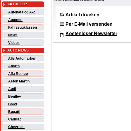
AKTUELLES
Autokatalog A-Z
Artikel drucken
Autotest
Per E-Mail versenden
Fahrzeugklassen
Kostenloser Newsletter
News
Videos
AUTO NEWS
Alle Automarken
Abarth
Alfa Romeo
Aston Martin
Audi
Bentley
BMW
Bugatti
Cadillac
Chevrolet