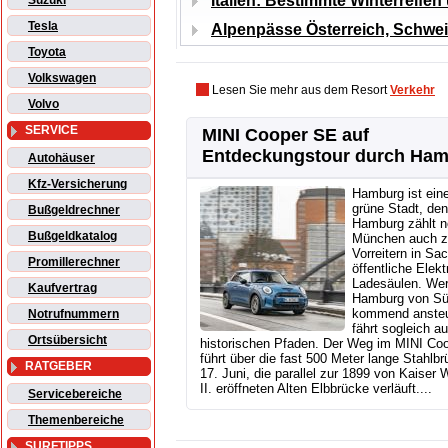
Italien: Bestimmte Winterreife
Suzuki
Tesla
Alpenpässe Österreich, Schweiz
Toyota
Volkswagen
Lesen Sie mehr aus dem Resort
Verkehr
Volvo
SERVICE
MINI Cooper SE auf
Entdeckungstour durch Ha
Autohäuser
Kfz-Versicherung
Hamburg ist ein
grüne Stadt, de
Bußgeldrechner
Hamburg zählt 
Bußgeldkatalog
München auch z
Vorreitern in Sa
Promillerechner
öffentliche Elekt
Ladesäulen. We
Kaufvertrag
Hamburg von S
kommend ansteu
Notrufnummern
fährt sogleich au
Ortsübersicht
historischen Pfaden. Der Weg im MINI Co
führt über die fast 500 Meter lange Stahlb
RATGEBER
17. Juni, die parallel zur 1899 von Kaiser 
II. eröffneten Alten Elbbrücke verläuft....
Servicebereiche
Themenbereiche
SURFTIPPS