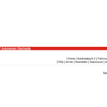
Autosieger-Startseite
[
|
|
Home
Autokatalog A-Z
Fahrze
[
|
|
|
|
FAQ
Archiv
Newsletter
Impressum
A
Se