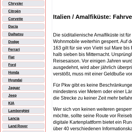
Chrysler
Citroën
Italien / Amalfiküste: Fah
Corvette
Dacia
Daihatsu
Die süditalienische Amalfiküste ist
Wohnmobile weiterhin gesperrt. Auf d
Dodge
163 gilt für sie von Vietri sul Mare b
Ferrari
halb sieben bis Mitternacht. Ursprüngl
Fiat
Reisesaison. Vor einigen Jahren wurd
Ford
ausgedehnt, wird aber jährlich überpr
Honda
verstößt, muss mit einer Geldbuße v
Hyundai
Für Pkw gibt es keine Beschränkunge
Jaguar
mindestens vier Metern oder einer Lä
Jeep
die Strecke zu keiner Zeit mehr befah
KIA
Wer sich von keinen weiteren gesper
Lamborghini
möchte, sollte seine Route vor Reis
Lancia
digitale Kartenplattform bietet ein Ru
Land Rover
über 40 verschiedenen Informationska