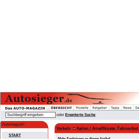
oder
Erweiterte Suche
Automagazin
Verkehr
Italien / Amalfiküste: Fahrver
START
Mehr Funktionen zu diesem Artikel