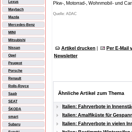
Lexus
Pkw-, Motorrad-, Wohnmobil- und Car
Maybach
Quelle: ADAC
Mazda
Mercedes-Benz
MINI
Mitsubishi
Artikel drucken
|
Per E-Mail
Nissan
Newsletter
Opel
Peugeot
Porsche
Renault
Rolls-Royce
Ähnliche Artikel zum Thema
Saab
SEAT
Italien: Fahrverbote in Innenst
ŠKODA
Italien: Amalfiküste für Gespan
smart
Italien: Fahrverbote in vielen I
Subaru