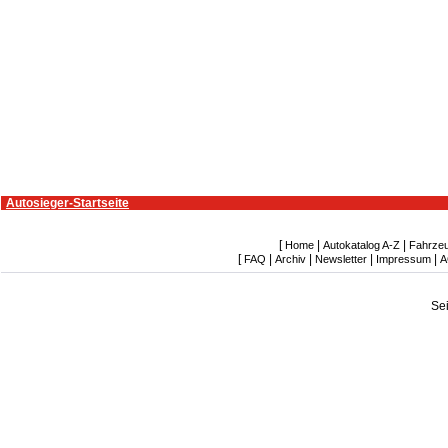
Autosieger-Startseite
[
|
|
Home
Autokatalog A-Z
Fahrze
[
|
|
|
|
FAQ
Archiv
Newsletter
Impressum
A
Se