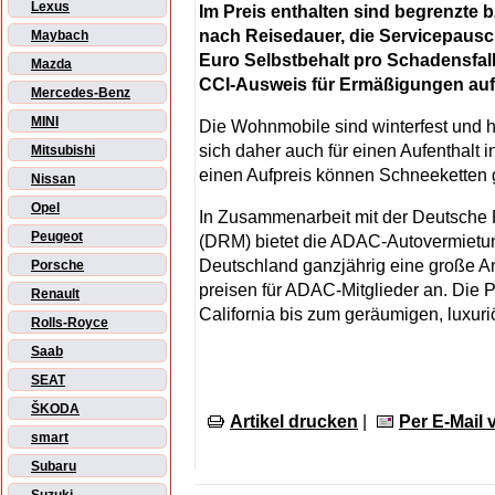
Lexus
Im Preis enthalten sind begrenzte b
nach Reisedauer, die Servicepausch
Maybach
Euro Selbstbehalt pro Schadensfal
Mazda
CCI-Ausweis für Ermäßigungen auf
Mercedes-Benz
MINI
Die Wohnmobile sind winterfest und 
sich daher auch für einen Aufenthalt 
Mitsubishi
einen Aufpreis können Schneeketten 
Nissan
Opel
In Zusammenarbeit mit der Deutsch
Peugeot
(DRM) bietet die ADAC-Autovermietun
Deutschland ganzjährig eine große 
Porsche
preisen für ADAC-Mitglieder an. Die 
Renault
California bis zum geräumigen, luxur
Rolls-Royce
Saab
SEAT
ŠKODA
Artikel drucken
|
Per E-Mail
smart
Subaru