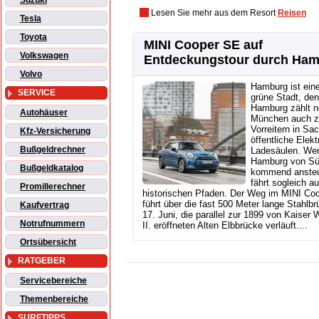
Suzuki
Lesen Sie mehr aus dem Resort
Reisen
Tesla
Toyota
MINI Cooper SE auf
Volkswagen
Entdeckungstour durch Ha
Volvo
Hamburg ist ein
SERVICE
grüne Stadt, de
Hamburg zählt 
Autohäuser
München auch z
Vorreitern in Sa
Kfz-Versicherung
öffentliche Elekt
Bußgeldrechner
Ladesäulen. We
Hamburg von S
Bußgeldkatalog
kommend ansteu
fährt sogleich au
Promillerechner
historischen Pfaden. Der Weg im MINI Co
führt über die fast 500 Meter lange Stahlb
Kaufvertrag
17. Juni, die parallel zur 1899 von Kaiser 
Notrufnummern
II. eröffneten Alten Elbbrücke verläuft....
Ortsübersicht
RATGEBER
Servicebereiche
Themenbereiche
SURFTIPPS