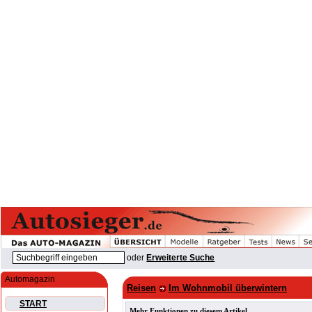
oder
Erweiterte Suche
Automagazin
Reisen
Im Wohnmobil überwintern
START
Mehr Funktionen zu diesem Artikel