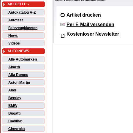
AKTUELLES
Autokatalog A-Z
Artikel drucken
Autotest
Per E-Mail versenden
Fahrzeugklassen
Kostenloser Newsletter
News
Videos
AUTO NEWS
Alle Automarken
Abarth
Alfa Romeo
Aston Martin
Audi
Bentley
BMW
Bugatti
Cadillac
Chevrolet