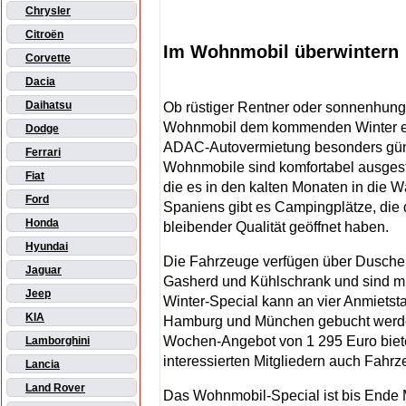
Chrysler
Citroën
Im Wohnmobil überwintern
Corvette
Dacia
Daihatsu
Ob rüstiger Rentner oder sonnenhungr
Wohnmobil dem kommenden Winter entf
Dodge
ADAC-Autovermietung besonders gün
Ferrari
Wohnmobile sind komfortabel ausgesta
Fiat
die es in den kalten Monaten in die 
Ford
Spaniens gibt es Campingplätze, die 
Honda
bleibender Qualität geöffnet haben.
Hyundai
Die Fahrzeuge verfügen über Dusche
Jaguar
Gasherd und Kühlschrank und sind mi
Jeep
Winter-Special kann an vier Anmietsta
KIA
Hamburg und München gebucht werde
Wochen-Angebot von 1 295 Euro biet
Lamborghini
interessierten Mitgliedern auch Fahr
Lancia
Land Rover
Das Wohnmobil-Special ist bis Ende