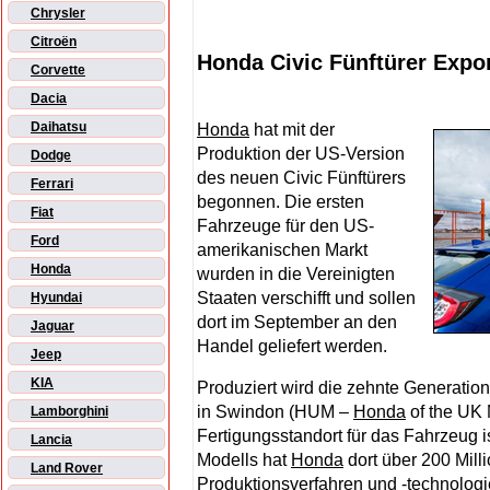
Chrysler
Citroën
Honda Civic Fünftürer Expor
Corvette
Dacia
Daihatsu
Honda
hat mit der
Produktion der US-Version
Dodge
des neuen Civic Fünftürers
Ferrari
begonnen. Die ersten
Fiat
Fahrzeuge für den US-
Ford
amerikanischen Markt
Honda
wurden in die Vereinigten
Staaten verschifft und sollen
Hyundai
dort im September an den
Jaguar
Handel geliefert werden.
Jeep
KIA
Produziert wird die zehnte Generation
in Swindon (HUM –
Honda
of the UK 
Lamborghini
Fertigungsstandort für das Fahrzeug i
Lancia
Modells hat
Honda
dort über 200 Mill
Land Rover
Produktionsverfahren und -technologie