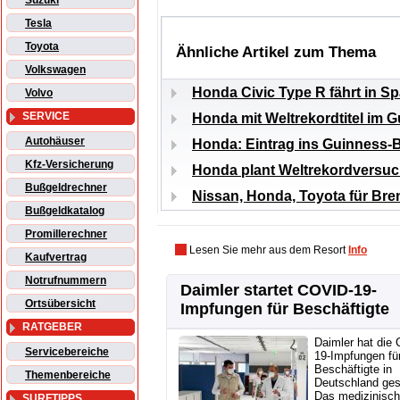
Suzuki
Tesla
Toyota
Ähnliche Artikel zum Thema
Volkswagen
Honda Civic Type R fährt in 
Volvo
SERVICE
Honda mit Weltrekordtitel im
Autohäuser
Honda: Eintrag ins Guinness-
Kfz-Versicherung
Honda plant Weltrekordversuch 
Bußgeldrechner
Nissan, Honda, Toyota für Bren
Bußgeldkatalog
Promillerechner
Lesen Sie mehr aus dem Resort
Info
Kaufvertrag
Notrufnummern
Daimler startet COVID-19-
Ortsübersicht
Impfungen für Beschäftigte
RATGEBER
Daimler hat die
Servicebereiche
19-Impfungen fü
Beschäftigte in
Themenbereiche
Deutschland gest
Das medizinisc
SURFTIPPS