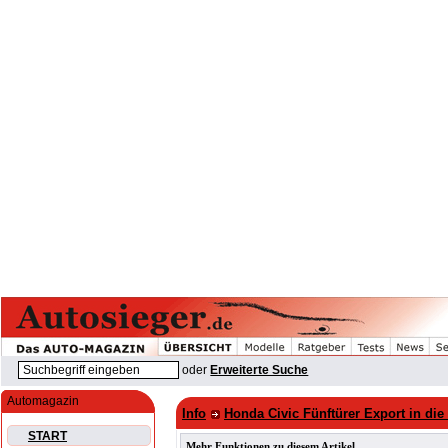
oder
Erweiterte Suche
Automagazin
Info
Honda Civic Fünftürer Export in di
START
Mehr Funktionen zu diesem Artikel