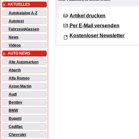
AKTUELLES
Autokatalog A-Z
Artikel drucken
Autotest
Per E-Mail versenden
Fahrzeugklassen
Kostenloser Newsletter
News
Videos
AUTO NEWS
Alle Automarken
Abarth
Alfa Romeo
Aston Martin
Audi
Bentley
BMW
Bugatti
Cadillac
Chevrolet