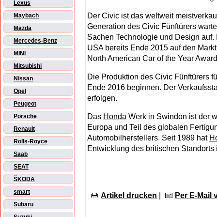
Lexus
Der Civic ist das weltweit meistverka
Maybach
Generation des Civic Fünftürers wart
Mazda
Sachen Technologie und Design auf. D
Mercedes-Benz
USA bereits Ende 2015 auf den Markt
MINI
North American Car of the Year Awar
Mitsubishi
Die Produktion des Civic Fünftürers 
Nissan
Ende 2016 beginnen. Der Verkaufsstar
Opel
erfolgen.
Peugeot
Das
Honda
Werk in Swindon ist der w
Porsche
Europa und Teil des globalen Fertig
Renault
Automobilherstellers. Seit 1989 hat
H
Rolls-Royce
Entwicklung des britischen Standorts i
Saab
SEAT
ŠKODA
smart
Artikel drucken
|
Per E-Mail
Subaru