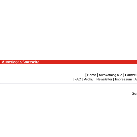
Autosieger-Startseite
[
|
|
Home
Autokatalog A-Z
Fahrze
[
|
|
|
|
FAQ
Archiv
Newsletter
Impressum
A
Se