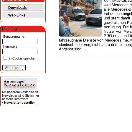
Konnektivität: A
wird Mercedes m
Downloads
alle Mercedes‑B
Fahrzeuge ange
Web Links
und steht damit
gewerblichen Ku
Verfügung. Die b
User Login
Nutzer von Mer
PRO erhalten kü
Benutzername
fahrzeugnahe Dienste von Mercedes me, 
identisch oder vergleichbar zu dem bisheri
Kennwort
Angebot sind....
in Cookie speichern
Mit unserem kostenlosen
Newsletter sind Sie immer
bestens informiert.
•
Newsletter bestellen