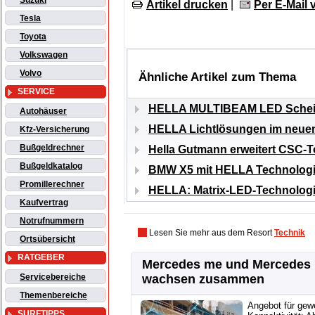
Suzuki
Artikel drucken
|
Per E-Mail
Tesla
Toyota
Volkswagen
Volvo
Ähnliche Artikel zum Thema
SERVICE
HELLA MULTIBEAM LED Scheinw
Autohäuser
HELLA Lichtlösungen im neue
Kfz-Versicherung
Bußgeldrechner
Hella Gutmann erweitert CSC-T
Bußgeldkatalog
BMW X5 mit HELLA Technologie
Promillerechner
HELLA: Matrix-LED-Technologie
Kaufvertrag
Notrufnummern
Lesen Sie mehr aus dem Resort
Technik
Ortsübersicht
RATGEBER
Mercedes me und Mercedes
Servicebereiche
wachsen zusammen
Themenbereiche
Angebot für gew
SURFTIPPS