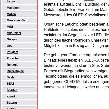
Lexus
erstmals auf der Light + Building, der
Maybach
Gebäudetechnik in Frankfurt am Main 
Mazda
Messestand des OLED-Spezialisten 
Mercedes-Benz
Organische Leuchtdioden bestehen au
MINI
Halbleiterschichten, die diffuses, ho
Mitsubishi
emittieren. Im Gegensatz zur LED, die 
Nissan
durch den flächenförmigen Charakter 
Möglichkeiten in Bezug auf Design u
Opel
Peugeot
Die gebogene Form der organischen 
Porsche
Einsatz eines flexiblen OLED-Substra
Renault
bisher verwendeten starren Glas-Sub
Formen mit Biegeradien von wenigen M
Rolls-Royce
Technologien, die es ermöglichen, aus
Saab
gebogenes OLED-Modul zu erzeugen. 
SEAT
innovativen Lichtquelle weiter ausge
ŠKODA
smart
Subaru