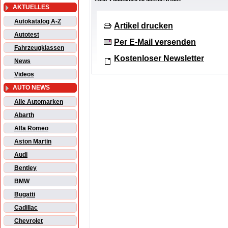
AKTUELLES
Autokatalog A-Z
Artikel drucken
Autotest
Per E-Mail versenden
Fahrzeugklassen
Kostenloser Newsletter
News
Videos
AUTO NEWS
Alle Automarken
Abarth
Alfa Romeo
Aston Martin
Audi
Bentley
BMW
Bugatti
Cadillac
Chevrolet