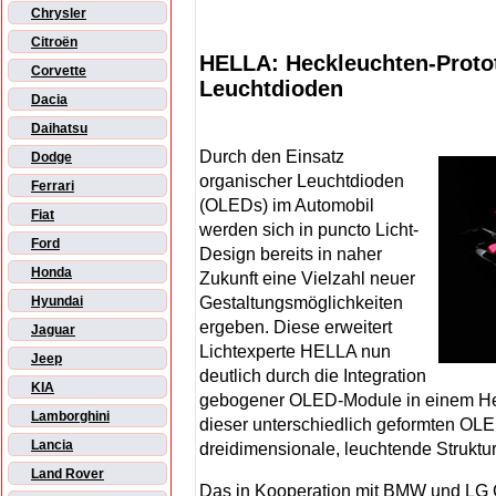
Chrysler
Citroën
HELLA: Heckleuchten-Proto
Corvette
Leuchtdioden
Dacia
Daihatsu
Durch den Einsatz
Dodge
organischer Leuchtdioden
Ferrari
(OLEDs) im Automobil
Fiat
werden sich in puncto Licht-
Ford
Design bereits in naher
Honda
Zukunft eine Vielzahl neuer
Gestaltungsmöglichkeiten
Hyundai
ergeben. Diese erweitert
Jaguar
Lichtexperte HELLA nun
Jeep
deutlich durch die Integration
KIA
gebogener OLED-Module in einem Hec
Lamborghini
dieser unterschiedlich geformten O
Lancia
dreidimensionale, leuchtende Struktu
Land Rover
Das in Kooperation mit
BMW
und LG 