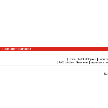
Autosieger-Startseite
[
|
|
Home
Autokatalog A-Z
Fahrze
[
|
|
|
|
FAQ
Archiv
Newsletter
Impressum
A
Se