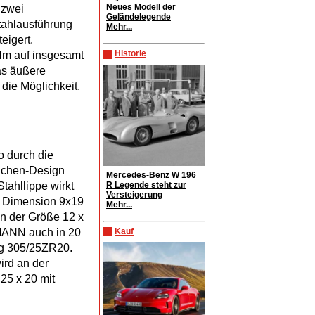
Neues Modell der
 zwei
Geländelegende
tahlausführung
Mehr...
eigert.
Historie
Nm auf insgesamt
as äußere
die Möglichkeit,
o durch die
ichen-Design
Mercedes-Benz W 196
R Legende steht zur
Stahllippe wirkt
Versteigerung
er Dimension 9x19
Mehr...
n der Größe 12 x
Kauf
AMANN auch in 20
ung 305/25ZR20.
ird an der
25 x 20 mit