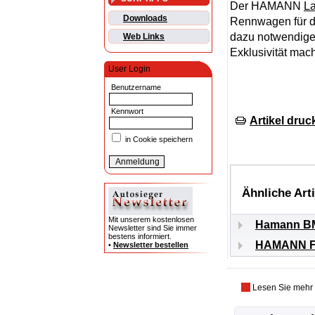
Der HAMANN
L
Downloads
Rennwagen für di
dazu notwendige 
Web Links
Exklusivität m
User Login
Benutzername
Kennwort
Artikel druc
in Cookie speichern
Ähnliche Art
Mit unserem kostenlosen
Hamann B
Newsletter sind Sie immer
bestens informiert.
HAMANN Fer
•
Newsletter bestellen
Lesen Sie mehr