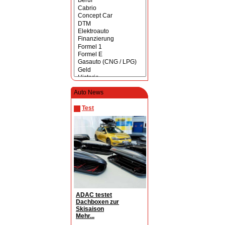
Auto News
Test
ADAC testet
Dachboxen zur
Skisaison
Mehr...