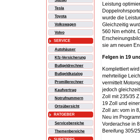
Suzuki
Leistung optimier
Tesla
Doppelrohrsporte
Toyota
wurde die Leis
Gleichzeitig wu
Volkswagen
560 Nm erhöht. D
Volvo
Erscheinungsbild
SERVICE
sie am neuen En
Autohäuser
Felgen in 19 und
Kfz-Versicherung
Bußgeldrechner
Komplettiert wi
Bußgeldkatalog
mehrteilige Lei
Promillerechner
vermittelt Motors
jedoch gleichzei
Kaufvertrag
Zoll mit 235/35 
Notrufnummern
19 Zoll und eine
Ortsübersicht
Zoll an: vorn in
RATGEBER
Neu im Programm 
Servicebereiche
Vorderachse in 8
Bereifung 305/2
Themenbereiche
SURFTIPPS