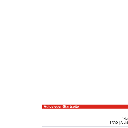
Autosieger-Startseite
[
Ho
[
|
FAQ
Archi