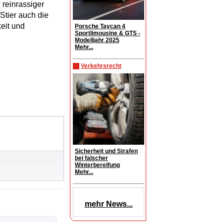
 reinrassiger
Stier auch die
eit und
Porsche Taycan 4
Sportlimousine & GTS -
Modelljahr 2025
Mehr...
Verkehrsrecht
Sicherheit und Strafen
bei falscher
Winterbereifung
Mehr...
mehr News...