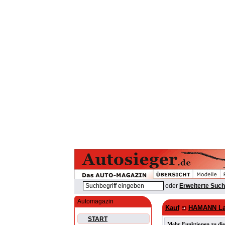
oder
Erweiterte Suc
Automagazin
Kauf
HAMANN Lam
START
Mehr Funktionen zu die