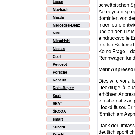
Lexus
schwäbischen Sp
Maybach
Aerodynamikprog
Mazda
dominiert von de
Ingenieure entwic
Mercedes-Benz
und an den HAMA
MINI
eindrucksvolle E
Mitsubishi
breiten Seitensch
Nissan
Keine Frage – 
Opel
Rennwagen für d
Peugeot
Mehr Anpressdr
Porsche
Renault
Dies wird vor all
Heckflügel à la M
Rolls-Royce
erhöhten Anpress
Saab
ein alternativ an
SEAT
Heckdiffusor. Er
ŠKODA
förmlich am Aspha
smart
Dank der umfas
Subaru
deutlich sportli