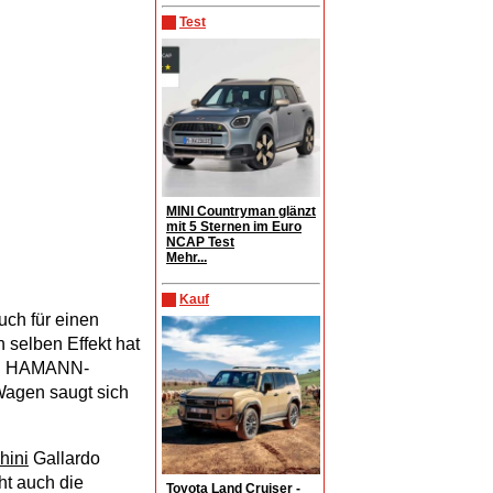
Test
MINI Countryman glänzt
mit 5 Sternen im Euro
NCAP Test
Mehr...
Kauf
uch für einen
 selben Effekt hat
iten HAMANN-
Wagen saugt sich
hini
Gallardo
ht auch die
Toyota Land Cruiser -