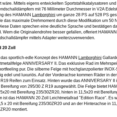
t wäre. Mittels eigens entwickelten Sportstahlkatalysatoren und
ndschalldämpfern mit 76 Millimeter Durchmesser in V2A Edels
tung des HAMANN
Lamborghini
um ganze 28 PS auf 528 PS gest
rde das maximale Drehmoment durch diese Modifikation um 50 
iese Daten sprechen eine deutliche Sprache und bestätigen d
. Wem die Originalendrohre besser gefallen, offeriert HAMANN 
dschalldämpfer mittels Adapter weiterzuverwenden.
 20 Zoll
rd das sportlich-edle Konzept des HAMANN
Lamborghini
Gallard
chtmetallfelge ANNIVERSARY II. Das exklusive Rad im Mehrspe
portfeeling pur. Die silberne Felge mit hochglanzpolierter INOX-
tig edel und luxuriös. Auf der Vorderachse kommen Räder in d
Z R19 Reifen zum Einsatz. Hinten wurde das ANNIVERSARY II i
r Bereifung von 295/30 Z R19 ausgewählt. Die Felge bietet H
 8,5x20 mit Bereifung 235/30ZR20, hinten in 11,5x20 mit Bereif
ist das HAMANN 20 Zoll Leichtmetallrad "Edition Race". Es w
,5 x 20 mit Bereifung 235/30ZR20 und an der Hinterachse in 11,
5ZR20 montiert.