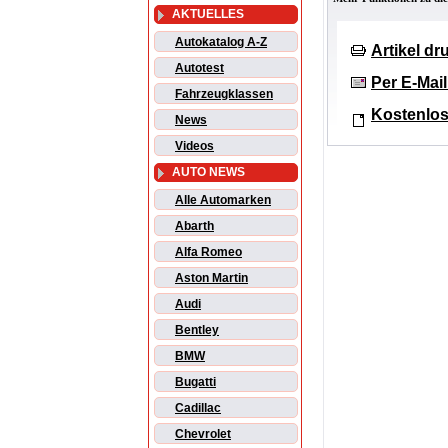
AKTUELLES
Autokatalog A-Z
Artikel d
Autotest
Per E-Mai
Fahrzeugklassen
Kostenlos
News
Videos
AUTO NEWS
Alle Automarken
Abarth
Alfa Romeo
Aston Martin
Audi
Bentley
BMW
Bugatti
Cadillac
Chevrolet