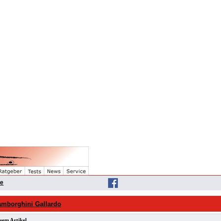
he
borghini Gallardo
sem Artikel