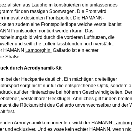
ezialisten aus Laupheim konstruierten ein umfassendes
ramm für den rassigen Sportwagen. Die Front wird
m innovativ designten Frontspoiler. Die HAMANN-
kelten zudem eine Frontspoilerlippe welche verstellbar ist
NN Frontspoiler montiert werden kann. Das
rscheinungsbild wird durch die vorderen Lufthutzen, die
weller und seitliche Lufteinlassblenden noch verstärkt.
der HAMANN
Lamborghini
Gallardo ist ein echter
ie Straße.
uck durch Aerodynamik-Kit
em bei der Heckpartie deutlich. Ein mächtiger, dreiteiliger
otorsport sorgt nicht nur für die entsprechende Optik, sondern a
druck auf der Hinterachse bei höheren Geschwindigkeiten. Den
gebotener, verstellbarer Heckflügel. Ähnliches gilt für den bre
 macht die Rückansicht des Gallardo unverwechselbar und der 
lt fest.
senden Aerodynamikkomponenten, wirkt der HAMANN
Lamborg
cher und exklusiver. Und es wäre kein echter HAMANN, wenn nic