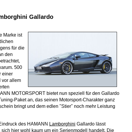
borghini Gallardo
e Marke ist
tlichen
ens für die
an den
etrachtet,
warum. 500
r einer
 vor allem
erten
ANN MOTORSPORT bietet nun speziell für den Gallardo
 Tuning-Paket an, das seinen Motorsport-Charakter ganz
schein bringt und dem edlen "Stier" noch mehr Leistung
e Eindruck des HAMANN
Lamborghini
Gallardo lässt
 sich hier wohl kaum um ein Serienmodell handelt. Die