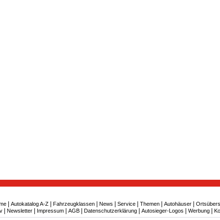
|
|
|
|
|
|
|
me
Autokatalog A-Z
Fahrzeugklassen
News
Service
Themen
Autohäuser
Ortsübers
|
|
|
|
|
|
|
v
Newsletter
Impressum
AGB
Datenschutzerklärung
Autosieger-Logos
Werbung
Ko