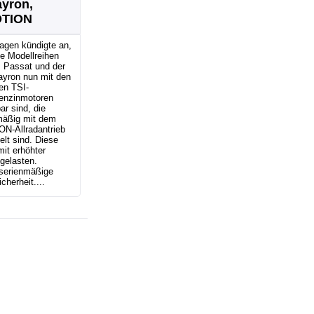
ayron,
OTION
agen kündigte an,
e Modellreihen
, Passat und der
ayron nun mit den
en TSI-
enzinmotoren
ar sind, die
mäßig mit dem
N-Allradantrieb
lt sind. Diese
it erhöhter
gelasten.
 serienmäßige
herheit....