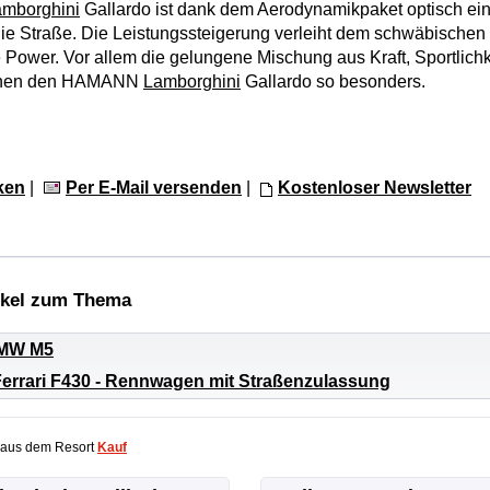
amborghini
Gallardo ist dank dem Aerodynamikpaket optisch ein
e Straße. Die Leistungssteigerung verleiht dem schwäbischen 
Power. Vor allem die gelungene Mischung aus Kraft, Sportlichk
achen den HAMANN
Lamborghini
Gallardo so besonders.
ken
|
Per E-Mail versenden
|
Kostenloser Newsletter
ikel zum Thema
MW M5
rari F430 - Rennwagen mit Straßenzulassung
 aus dem Resort
Kauf