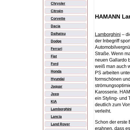
Chrysler
Citroën
HAMANN Lam
Corvette
Dacia
Daihatsu
Lamborghini
– di
der Inbegriff spor
Dodge
Automobilvergnüg
Ferrari
Straße. Wenn m
Fiat
neuen Gallardo b
Ford
weiß man auch 
Honda
PS arbeiten unte
formschönen und
Hyundai
strömungsoptimi
Jaguar
Karosserie. HAM
Jeep
ein Styling- und
KIA
deutlich zum Vor
Lamborghini
verleiht.
Lancia
Schon der erst
Land Rover
erahnen, dass es