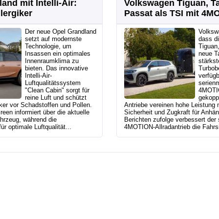
and mit Intelli-Air:
Volkswagen Tiguan, T
lergiker
Passat als TSI mit 4M
Der neue Opel Grandland
Volksw
setzt auf modernste
dass di
Technologie, um
Tiguan
Insassen ein optimales
neue T
Innenraumklima zu
stärkst
bieten. Das innovative
Turbob
Intelli-Air-
verfügb
Luftqualitätssystem
serien
"Clean Cabin" sorgt für
4MOTIO
reine Luft und schützt
gekoppe
ker vor Schadstoffen und Pollen.
Antriebe vereinen hohe Leistung m
een informiert über die aktuelle
Sicherheit und Zugkraft für Anhän
ahrzeug, während die
Berichten zufolge verbessert der
für optimale Luftqualität...
4MOTION-Allradantrieb die Fahrsic