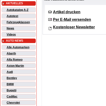
AKTUELLES
Autokatalog A-Z
Artikel drucken
Autotest
Per E-Mail versenden
Fahrzeugklassen
Kostenloser Newsletter
News
Videos
AUTO NEWS
Alle Automarken
Abarth
Alfa Romeo
Aston Martin
Audi
Bentley
BMW
Bugatti
Cadillac
Chevrolet