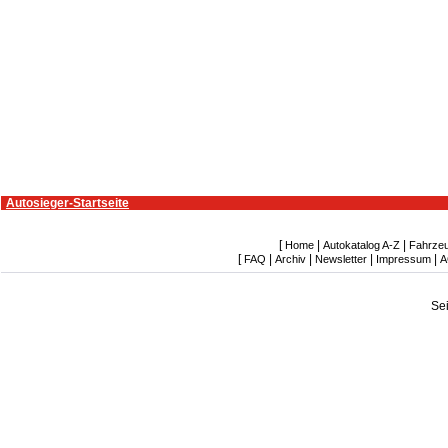
Autosieger-Startseite
[
|
|
Home
Autokatalog A-Z
Fahrze
[
|
|
|
|
FAQ
Archiv
Newsletter
Impressum
A
Se