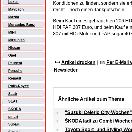
Lexus
Konditionen zu finden, sondern sie er
reicht – noch einen Tankgutschein:
Maybach
Mazda
Beim Kauf eines gebrauchten 206 HDi
Mercedes-Benz
HDi FAP 307 Euro, und beim Kauf ein
MINI
807 mit HDi-Motor und FAP sogar 407
Mitsubishi
Nissan
Opel
Artikel drucken
|
Per E-Mail
Peugeot
Newsletter
Porsche
Renault
Rolls-Royce
Saab
Ähnliche Artikel zum Thema
SEAT
ŠKODA
"Suzuki Celerio City-Wochen"
smart
ŠKODA lädt zu Combi Wochen m
Subaru
Toyota Sport- und Styling-W