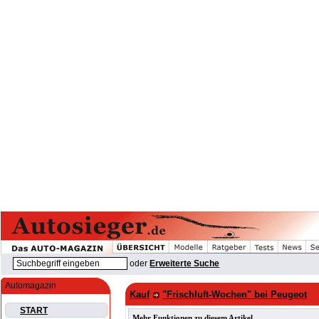
oder
Erweiterte Suche
Automagazin
Kauf
"Frischluft-Wochen" bei Peugeot
START
Mehr Funktionen zu diesem Artikel