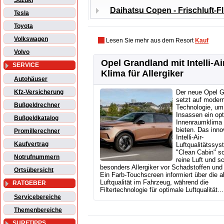
Suzuki
Daihatsu Copen - Frischluft-Fl
Tesla
Toyota
Volkswagen
Lesen Sie mehr aus dem Resort
Kauf
Volvo
Opel Grandland mit Intelli-Ai
SERVICE
Klima für Allergiker
Autohäuser
Kfz-Versicherung
Der neue Opel G
setzt auf moder
Bußgeldrechner
Technologie, um
Insassen ein op
Bußgeldkatalog
Innenraumklima
bieten. Das inno
Promillerechner
Intelli-Air-
Kaufvertrag
Luftqualitätssys
"Clean Cabin" so
Notrufnummern
reine Luft und s
besonders Allergiker vor Schadstoffen und 
Ortsübersicht
Ein Farb-Touchscreen informiert über die a
Luftqualität im Fahrzeug, während die
RATGEBER
Filtertechnologie für optimale Luftqualität...
Servicebereiche
Themenbereiche
SURFTIPPS