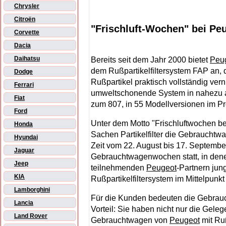
Chrysler
Citroën
"Frischluft-Wochen" bei Pe
Corvette
Dacia
Daihatsu
Bereits seit dem Jahr 2000 bietet
Peu
dem Rußpartikelfiltersystem FAP an, 
Dodge
Rußpartikel praktisch vollständig verni
Ferrari
umweltschonende System in nahezu a
Fiat
zum 807, in 55 Modellversionen im P
Ford
Unter dem Motto "Frischluftwochen b
Honda
Sachen Partikelfilter die Gebrauchtw
Hyundai
Zeit vom 22. August bis 17. Septembe
Jaguar
Gebrauchtwagenwochen statt, in dene
Jeep
teilnehmenden
Peugeot
-Partnern ju
KIA
Rußpartikelfiltersystem im Mittelpunkt
Lamborghini
Für die Kunden bedeuten die Gebra
Lancia
Vorteil: Sie haben nicht nur die Geleg
Land Rover
Gebrauchtwagen von
Peugeot
mit Ruß