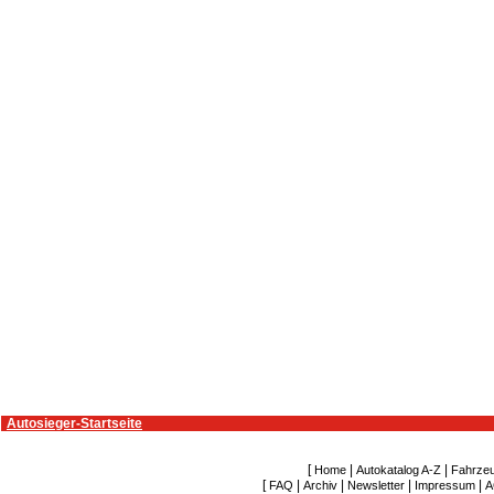
Autosieger-Startseite
[
|
|
Home
Autokatalog A-Z
Fahrze
[
|
|
|
|
FAQ
Archiv
Newsletter
Impressum
A