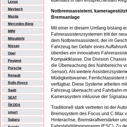
ebenfalls in den entsprechenden Reg
Lexus
Maybach
Notbremsassistent, kameragestütz
Mazda
Bremsanlage
Mercedes-Benz
Mit einer in diesem Umfang bislang ei
MINI
Fahrerassistenzsystemen tritt der neu
Mitsubishi
dem Notbremsassistent, der im Gesch
Nissan
Fahrzeug bei Gefahr eines Auffahrunfa
überdies ein innovatives Fahrerassis
Opel
Kompaktklasse. Die Division Chassis &
Peugeot
die Überwachung des Nahbereichs vor
Porsche
Sensor). Als weitere Assistenzsystem
Renault
Müdigkeitswarner, Fernlichtassisten
Rolls-Royce
verfügbar. Diese Systeme arbeiten mi
Fahrzeug überwacht und Fahrbahn-ma
Saab
Kamerasystem inklusive der Signalaus
SEAT
ŠKODA
Traditionell stark vertreten ist der A
smart
Bremssystem des Focus und C-Max von
Hinterachse, Bremskraftverstärker u
Subaru
Fahrstabilitätsprogramm (ESC). Zu de