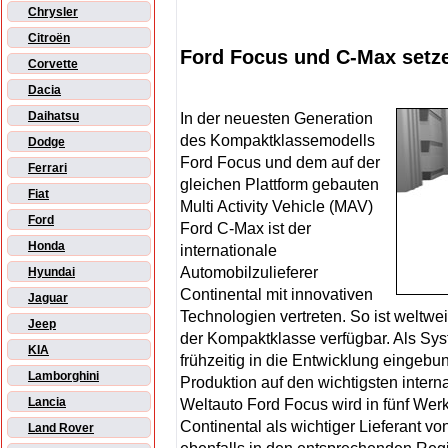
Chrysler
Citroën
Ford Focus und C-Max setze
Corvette
Dacia
Daihatsu
In der neuesten Generation
des Kompaktklassemodells
Dodge
Ford Focus und dem auf der
Ferrari
gleichen Plattform gebauten
Fiat
Multi Activity Vehicle (MAV)
Ford
Ford C-Max ist der
Honda
internationale
Automobilzulieferer
Hyundai
Continental mit innovativen
Jaguar
Technologien vertreten. So ist weltwe
Jeep
der Kompaktklasse verfügbar. Als Syst
KIA
frühzeitig in die Entwicklung eingebu
Lamborghini
Produktion auf den wichtigsten intern
Lancia
Weltauto Ford Focus wird in fünf Werk
Continental als wichtiger Lieferant 
Land Rover