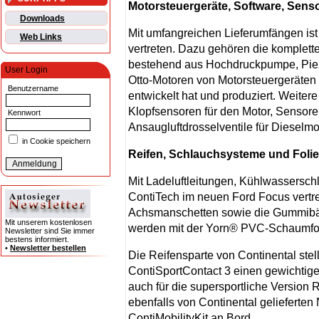
Motorsteuergeräte, Software, Sens
Downloads
Mit umfangreichen Lieferumfängen ist
Web Links
vertreten. Dazu gehören die komplette
bestehend aus Hochdruckpumpe, Piez
User Login
Otto-Motoren von Motorsteuergeräten
Benutzername
entwickelt hat und produziert. Weiter
Klopfsensoren für den Motor, Sensore
Kennwort
Ansaugluftdrosselventile für Dieselmo
in Cookie speichern
Reifen, Schlauchsysteme und Folie
Mit Ladeluftleitungen, Kühlwassersc
ContiTech im neuen Ford Focus vert
Achsmanschetten sowie die Gummibäl
Mit unserem kostenlosen
werden mit der Yorn® PVC-Schaumfoli
Newsletter sind Sie immer
bestens informiert.
•
Newsletter bestellen
Die Reifensparte von Continental ste
ContiSportContact 3 einen gewichtige
auch für die supersportliche Version
ebenfalls von Continental gelieferten
ContiMobilityKit an Bord.