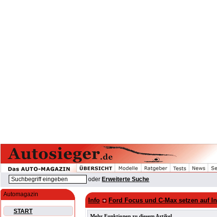
oder
Erweiterte Suche
Automagazin
Info
Ford Focus und C-Max setzen auf In
START
Mehr Funktionen zu diesem Artikel