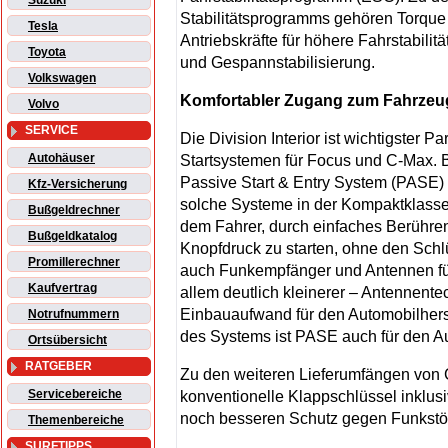
Suzuki
Stabilitätsprogramms gehören Torque 
Tesla
Antriebskräfte für höhere Fahrstabilit
Toyota
und Gespannstabilisierung.
Volkswagen
Komfortabler Zugang zum Fahrzeu
Volvo
SERVICE
Die Division Interior ist wichtigster 
Autohäuser
Startsystemen für Focus und C-Max. Be
Passive Start & Entry System (PASE) i
Kfz-Versicherung
solche Systeme in der Kompaktklasse
Bußgeldrechner
dem Fahrer, durch einfaches Berühren
Bußgeldkatalog
Knopfdruck zu starten, ohne den Sc
Promillerechner
auch Funkempfänger und Antennen für
Kaufvertrag
allem deutlich kleinerer – Antennente
Einbauaufwand für den Automobilherst
Notrufnummern
des Systems ist PASE auch für den A
Ortsübersicht
RATGEBER
Zu den weiteren Lieferumfängen von
Servicebereiche
konventionelle Klappschlüssel inklus
noch besseren Schutz gegen Funkstöru
Themenbereiche
SURFTIPPS