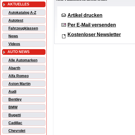
AKTUELLES
Autokatalog A-Z
Artikel drucken
Autotest
Per E-Mail versenden
Fahrzeugklassen
Kostenloser Newsletter
News
Videos
AUTO NEWS
Alle Automarken
Abarth
Alfa Romeo
Aston Martin
Audi
Bentley
BMW
Bugatti
Cadillac
Chevrolet