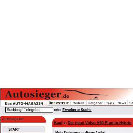
oder
Erweiterte Suche
Automagazin
Kauf
Der neue Volvo V60 Plug-in-Hybrid
START
Mehr Funktionen zu diesem Artikel