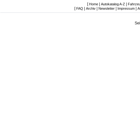
[
|
|
Home
Autokatalog A-Z
Fahrze
[
|
|
|
|
FAQ
Archiv
Newsletter
Impressum
A
Se