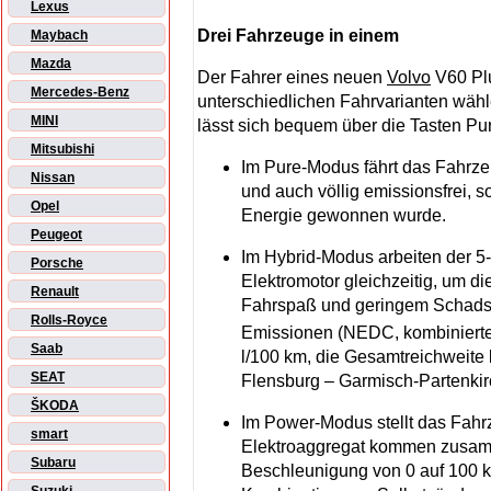
Lexus
Drei Fahrzeuge in einem
Maybach
Mazda
Der Fahrer eines neuen
Volvo
V60 Plu
Mercedes-Benz
unterschiedlichen Fahrvarianten wäh
MINI
lässt sich bequem über die Tasten P
Mitsubishi
Im Pure-Modus fährt das Fahrzeu
Nissan
und auch völlig emissionsfrei, 
Opel
Energie gewonnen wurde.
Peugeot
Im Hybrid-Modus arbeiten der 5-
Porsche
Elektromotor gleichzeitig, um d
Renault
Fahrspaß und geringem Schadst
Rolls-Royce
Emissionen (NEDC, kombinierte 
Saab
l/100 km, die Gesamtreichweite 
SEAT
Flensburg – Garmisch-Partenkirc
ŠKODA
Im Power-Modus stellt das Fahr
smart
Elektroaggregat kommen zusamm
Subaru
Beschleunigung von 0 auf 100 km