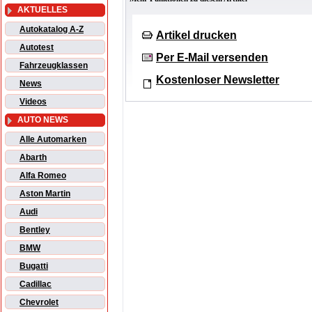
AKTUELLES
Autokatalog A-Z
Artikel drucken
Autotest
Per E-Mail versenden
Fahrzeugklassen
Kostenloser Newsletter
News
Videos
AUTO NEWS
Alle Automarken
Abarth
Alfa Romeo
Aston Martin
Audi
Bentley
BMW
Bugatti
Cadillac
Chevrolet