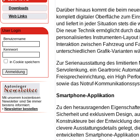
Downloads
Darüber hinaus kommt die beim neu
komplett digitaler Oberfläche zum Ein
Web Links
und liefert in jeder Situation stets die
Die neue Technik ermöglicht durch das 
User Login
personalisiertes Instrumenten-Layout i
Benutzername
Interaktion zwischen Fahrzeug und Fa
Kennwort
unterschiedlichen Grafik-Varianten w
in Cookie speichern
Zur Serienausstattung des limitiert
Servolenkung, ein Geartronic Automati
Freisprecheinrichtung, ein High Per
sowie das Notruf-Kommunikationssy
Smartphone-Applikation
Mit unserem kostenlosen
Newsletter sind Sie immer
bestens informiert.
Zu den herausragenden Eigenschaft
•
Newsletter bestellen
Sicherheit und exklusivem Design, au
Konstrukteure bei der Entwicklung d
clevere Ausstattungsdetails gelegt, 
entwickelten Smartphone-Applikation