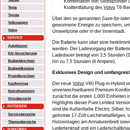
Suzuki
Kombination von Selbstzünder und
Kraftentfaltung des
Volvo
T6-Ben
Tesla
Toyota
Über den so genannten Save-for-later
Volkswagen
gewonnene Energie zu speichern, um s
Volvo
Umweltzone oder in der Innenstadt.
SERVICE
Die Batterie kann über eine herkömml
Autohäuser
werden. Der Ladevorgang der Batterie 
Kfz-Versicherung
Ladedauer beträgt von 3,5 Stunden (S
hin zu 7,5 Stunden (6 Ampere).
Bußgeldrechner
Bußgeldkatalog
Exklusives Design und umfangreic
Promillerechner
Der neue
Volvo
V60 Plug-in-Hybrid ve
Kaufvertrag
unverwechselbarem Premium-Komfort 
Notrufnummern
zunächst die ersten 1.000 Einheiten in
Ortsübersicht
Highlights dieser Pure Limited Versio
RATGEBER
sind die Außenfarbe Electric Silber,
Servicebereiche
geformte 17-Zoll-Leichtmetallfelgen, 
Holzeinlagen am Armaturenbrett sowi
Themenbereiche
Lederlenkrad und ein Lederschaltknau
SURFTIPPS