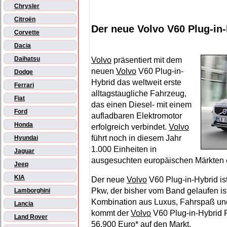
Chrysler
Citroën
Der neue Volvo V60 Plug-in
Corvette
Dacia
Daihatsu
Volvo
präsentiert mit dem
neuen
Volvo
V60 Plug-in-
Dodge
Hybrid das weltweit erste
Ferrari
alltagstaugliche Fahrzeug,
Fiat
das einen Diesel- mit einem
Ford
aufladbaren Elektromotor
Honda
erfolgreich verbindet.
Volvo
führt noch in diesem Jahr
Hyundai
1.000 Einheiten in
Jaguar
ausgesuchten europäischen Märkten 
Jeep
KIA
Der neue
Volvo
V60 Plug-in-Hybrid ist
Pkw, der bisher vom Band gelaufen ist
Lamborghini
Kombination aus Luxus, Fahrspaß und
Lancia
kommt der
Volvo
V60 Plug-in-Hybrid P
Land Rover
56.900 Euro* auf den Markt.