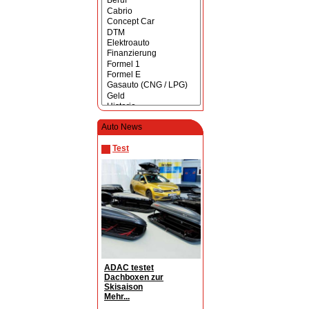
Auto News
Test
ADAC testet
Dachboxen zur
Skisaison
Mehr...