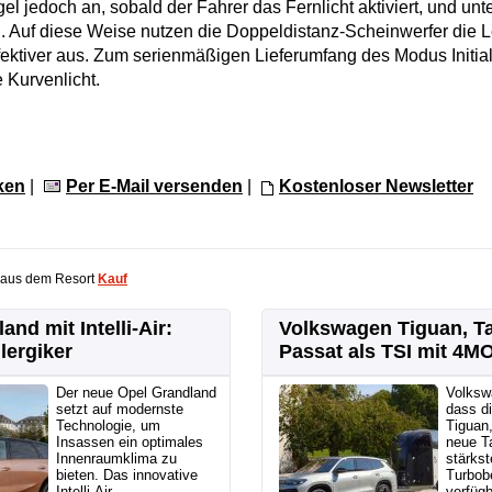
 jedoch an, sobald der Fahrer das Fernlicht aktiviert, und unte
 Auf diese Weise nutzen die Doppeldistanz-Scheinwerfer die Le
ktiver aus. Zum serienmäßigen Lieferumfang des Modus Initial
 Kurvenlicht.
ken
|
Per E-Mail versenden
|
Kostenloser Newsletter
 aus dem Resort
Kauf
and mit Intelli-Air:
Volkswagen Tiguan, T
lergiker
Passat als TSI mit 4M
Der neue Opel Grandland
Volksw
setzt auf modernste
dass di
Technologie, um
Tiguan
Insassen ein optimales
neue T
Innenraumklima zu
stärkst
bieten. Das innovative
Turbob
Intelli-Air-
verfügb