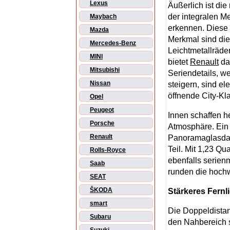
Lexus
Äußerlich ist di
der integralen Me
Maybach
erkennen. Diese 
Mazda
Merkmal sind die 
Mercedes-Benz
Leichtmetallräde
MINI
bietet
Renault
da
Mitsubishi
Seriendetails, w
Nissan
steigern, sind e
öffnende City-Kla
Opel
Peugeot
Innen schaffen h
Porsche
Atmosphäre. Ein 
Renault
Panoramaglasdac
Teil. Mit 1,23 Q
Rolls-Royce
ebenfalls serien
Saab
runden die hochw
SEAT
ŠKODA
Stärkeres Fernl
smart
Die Doppeldistan
Subaru
den Nahbereich 