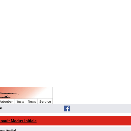
he
nault Modus Initiale
sem Artikel