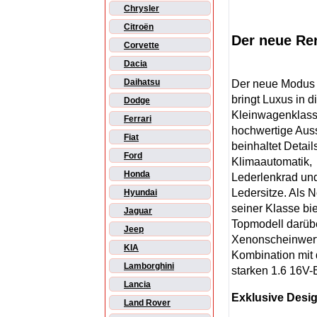
Chrysler
Citroën
Der neue Ren
Corvette
Dacia
Daihatsu
Der neue Modus I
bringt Luxus in d
Dodge
Kleinwagenklass
Ferrari
hochwertige Aus
Fiat
beinhaltet Detail
Ford
Klimaautomatik,
Honda
Lederlenkrad un
Ledersitze. Als 
Hyundai
seiner Klasse bie
Jaguar
Topmodell darübe
Jeep
Xenonscheinwerfer
KIA
Kombination mit
Lamborghini
starken 1.6 16V-B
Lancia
Exklusive Desi
Land Rover