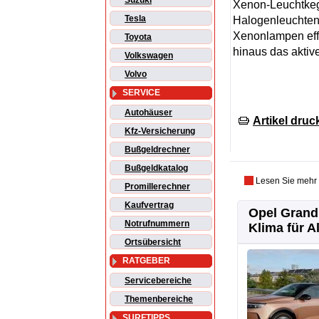
Suzuki
Xenon-Leuchtkegel
Tesla
Halogenleuchten.
Xenonlampen effe
Toyota
hinaus das aktive
Volkswagen
Volvo
SERVICE
Autohäuser
Artikel druc
Kfz-Versicherung
Bußgeldrechner
Bußgeldkatalog
Lesen Sie mehr
Promillerechner
Kaufvertrag
Opel Grandl
Notrufnummern
Klima für Al
Ortsübersicht
RATGEBER
Servicebereiche
Themenbereiche
SURFTIPPS