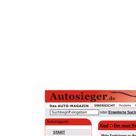
oder
Erweiterte Suc
Automagazin
Kauf
Der neue Re
START
Mehr Funktionen zu die