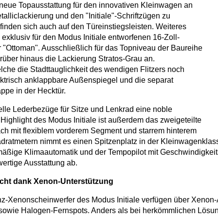
e neue Topausstattung für den innovativen Kleinwagen an
talliclackierung und den "Initiale"-Schriftzügen zu
finden sich auch auf den Türeinstiegsleisten. Weiteres
exklusiv für den Modus Initiale entworfenen 16-Zoll-
r "Ottoman". Ausschließlich für das Topniveau der Baureihe
rüber hinaus die Lackierung Stratos-Grau an.
elche die Stadttauglichkeit des wendigen Flitzers noch
lektrisch anklappbare Außenspiegel und die separat
ppe in der Hecktür.
elle Lederbezüge für Sitze und Lenkrad eine noble
Highlight des Modus Initiale ist außerdem das zweigeteilte
h mit flexiblem vorderem Segment und starrem hinterem
uadratmetern nimmt es einen Spitzenplatz in der Kleinwagenklass
mäßige Klimaautomatik und der Tempopilot mit Geschwindigkei
ertige Ausstattung ab.
icht dank Xenon-Unterstützung
z-Xenonscheinwerfer des Modus Initiale verfügen über Xenon-A
sowie Halogen-Fernspots. Anders als bei herkömmlichen Lösun