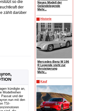
rstützt so die
Neues Modell der
Geländelegende
uchtkraft der
Mehr...
e zählt darüber
Historie
Mercedes-Benz W 196
R Legende steht zur
Versteigerung
Mehr...
ayron,
OTION
Kauf
agen kündigte an,
e Modellreihen
, Passat und der
ayron nun mit den
en TSI-
enzinmotoren
ar sind, die