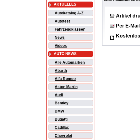
AKTUELLES
Autokatalog A-Z
Artikel d
Autotest
Per E-Mai
Fahrzeugklassen
Kostenlos
News
Videos
AUTO NEWS
Alle Automarken
Abarth
Alfa Romeo
Aston Martin
Audi
Bentley
BMW
Bugatti
Cadillac
Chevrolet