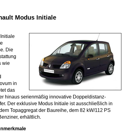
ault Modus Initiale
nitiale
ie
e. Die
stattung
s wie
d
Novum in
tet das
r hinaus serienmäßig innovative Doppeldistanz-
. Der exklusive Modus Initiale ist ausschließlich in
 dem Topaggregat der Baureihe, dem 82 kW/112 PS
enziner, erhältlich.
gnmerkmale