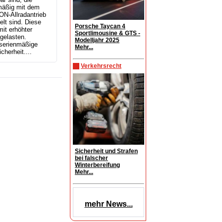
mäßig mit dem
N-Allradantrieb
lt sind. Diese
Porsche Taycan 4
it erhöhter
Sportlimousine & GTS -
gelasten.
Modelljahr 2025
 serienmäßige
Mehr...
herheit....
Verkehrsrecht
Sicherheit und Strafen
bei falscher
Winterbereifung
Mehr...
mehr News...